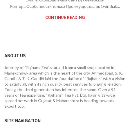
КонторыОсобенности только Преимущества Бк 1winВыб...
CONTINUE READING
ABOUT US
Journey of “Rajhans Tea” started from a small shop located in
Manekchowk area which is the heart of the city, Ahmedabad. S. K.
Gandhi & T. K. Gandhi laid the foundation of “Rajhans” with a vision
to satisfy all, with its rich quality, best services & longing relation.
Today, the third generation has inherited the same. Over a 91
years of tea expertise, “Rajhans” Tea Pvt. Ltd. having its wide
spread network in Gujarat & Maharashtra is heading towards
export too.
SITE NAVIGATION