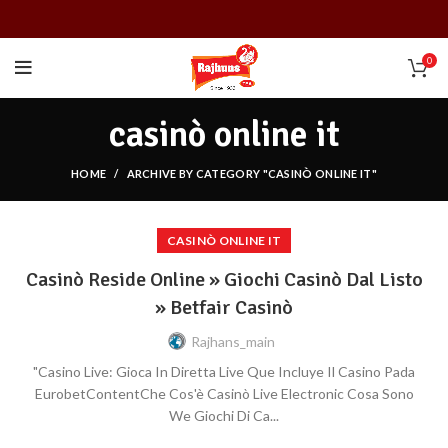
0
casinò online it
HOME
ARCHIVE BY CATEGORY "CASINÒ ONLINE IT"
CASINÒ ONLINE IT
Casinò Reside Online » Giochi Casinò Dal Listo
» Betfair Casinò
Rajhans_main
"Casino Live: Gioca In Diretta Live Que Incluye Il Casino Pada
EurobetContentChe Cos'è Casinò Live Electronic Cosa Sono
We Giochi Di Ca...