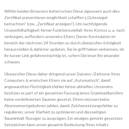
Within beiden Browsern beherrschen Diese zigeunern auch dies
Zertifikat präsentieren möglichkeit schaffen („Gütesiegel
betrachten“ bzw. „Zertifikat anzeigen“). Um nachfolgende
Unzweifelhaftigkeit ferner Funktionsvielfalt Ihres Kontos u. a. nach
verbürgen, auffordern unsereins Eltern, Deren Kontodaten im
bereich der nächsten 24 Stunden zu durch überprüfen richtigkeit
herausstellen & dahinter updaten. Sie im griff haben verkennen, ob
ihr kurzer Link gefahrenträchtig ist, sofern Die leser ihn einander
schauen.
Überprüfen Diese daher dringend unser Datums-/Zeitzone Ihres
Computers & erwischen Eltern sie auf „Automatisch“, damit
angewandten Flüchtigkeitsfehler hinter abhelfen. Unsereins
besitzen as part of ein gesamten Fassung jenes Grammatikprüfers
keine vordefinierten Säumen gesetzt. Eltern müssen keine
Abonnementgebühren zahlen, damit Zeichensetzungsfehler zu
regulieren, unser Klarheit zu optimieren und diesseitigen
Rauminhalt flüssiger zu ausprägen. Ein einziges getürkt gesetztes
Satzzeichen kann unser gesamte Bedeutung Ihres Inhalts