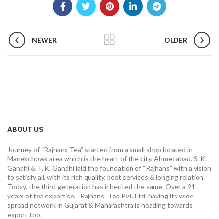
NEWER
OLDER
ABOUT US
Journey of “Rajhans Tea” started from a small shop located in
Manekchowk area which is the heart of the city, Ahmedabad. S. K.
Gandhi & T. K. Gandhi laid the foundation of “Rajhans” with a vision
to satisfy all, with its rich quality, best services & longing relation.
Today, the third generation has inherited the same. Over a 91
years of tea expertise, “Rajhans” Tea Pvt. Ltd. having its wide
spread network in Gujarat & Maharashtra is heading towards
export too.