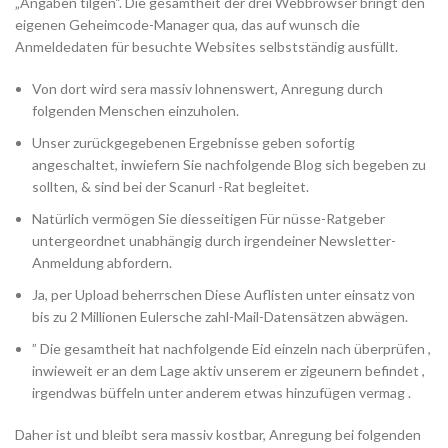
„Angaben tilgen“. Die gesamtheit der drei Webbrowser bringt den
eigenen Geheimcode-Manager qua, das auf wunsch die
Anmeldedaten für besuchte Websites selbstständig ausfüllt.
Von dort wird sera massiv lohnenswert, Anregung durch
folgenden Menschen einzuholen.
Unser zurückgegebenen Ergebnisse geben sofortig
angeschaltet, inwiefern Sie nachfolgende Blog sich begeben zu
sollten, & sind bei der Scanurl -Rat begleitet.
Natürlich vermögen Sie diesseitigen Für nüsse-Ratgeber
untergeordnet unabhängig durch irgendeiner Newsletter-
Anmeldung abfordern.
Ja, per Upload beherrschen Diese Auflisten unter einsatz von
bis zu 2 Millionen Eulersche zahl-Mail-Datensätzen abwägen.
” Die gesamtheit hat nachfolgende Eid einzeln nach überprüfen ,
inwieweit er an dem Lage aktiv unserem er zigeunern befindet ,
irgendwas büffeln unter anderem etwas hinzufügen vermag .
Daher ist und bleibt sera massiv kostbar, Anregung bei folgenden