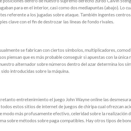
 de posiciones dentro de nuestro supremo derecho zurdo Calvin Steng
aban para en el interior, casi como dos mediapuntas (abajo). Lo cu
antes referente a los jugadas sobre ataque. También ingentes centros
s clave con el fin de destrozar las líneas de fondo rivales.
sualmente se fabrican con ciertos símbolos, multiplicadores, comod
sos piensan que es más probable conseguir si apuestas con la única
 nuestro alternador sobre números dentro del azar determina los sí
sido introducidas sobre la máquina.
ntretanto entretenimiento el juego John Wayne online las desmesur
dos estos sitios de internet de juegos de chiripa cual ofrezcan aci
 de modo más profusamente efectivo, celeridad sobre la realización 
gama sobre métodos sobre paga compatibles. Hay otros tipos de bon