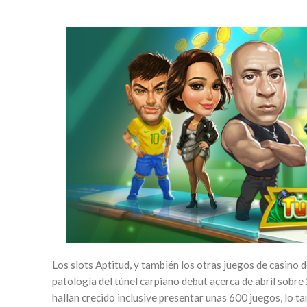
Los slots Aptitud, y también los otras juegos de casino 
patologí­a del túnel carpiano debut acerca de abril sobre
hallan crecido inclusive presentar unas 600 juegos, lo 