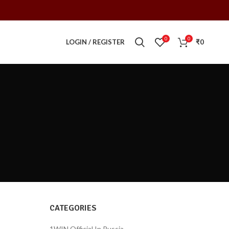
0
0
LOGIN / REGISTER
₹
0
CATEGORIES
1WIN Official In Russia