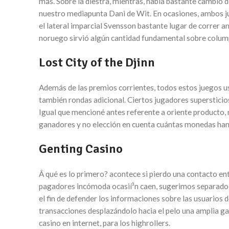
más.
Sobre la diestra, mientras, había bastante cambio
nuestro mediapunta Dani de Wit. En ocasiones, ambos jug
el lateral imparcial Svensson bastante lugar de correr 
noruego sirvió algún cantidad fundamental sobre columpie
Lost City of the Djinn
Además de las premios corrientes, todos estos juegos u
también rondas adicional. Ciertos jugadores supersticio
Igual que mencioné antes referente a oriente producto,
ganadores y no elección en cuenta cuántas monedas han 
Genting Casino
Â qué es lo primero? acontece si pierdo una contacto e
pagadores incómoda ocasií³n caen, sugerimos separado to
el fin de defender los informaciones sobre las usuarios
transacciones desplazándolo hacia el pelo una amplia 
casino en internet, para los highrollers.