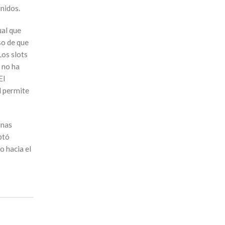
unidos.
ual que
so de que
Los slots
 no ha
El
l permite
unas
ptó
o hacia el