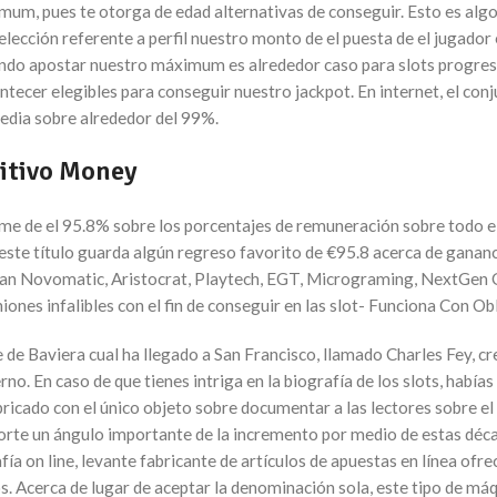
um, pues te otorga de edad alternativas de conseguir. Esto es algo 
ección referente a perfil nuestro monto de el puesta de el jugador
endo apostar nuestro máximum es alrededor caso para slots progres
tecer elegibles para conseguir nuestro jackpot. En internet, el con
media sobre alrededor del 99%.
sitivo Money
forme de el 95.8% sobre los porcentajes de remuneración sobre todo 
a este título guarda algún regreso favorito de €95.8 acerca de gananc
ltan Novomatic, Aristocrat, Playtech, EGT, Micrograming, NextGen
ones infalibles con el fin de conseguir en las slot- Funciona Con Ob
de Baviera cual ha llegado a San Francisco, llamado Charles Fey, cr
no. En caso de que tienes intriga en la biografía de los slots, había
bricado con el único objeto sobre documentar a las lectores sobre el
orte un ángulo importante de la incremento por medio de estas déca
ía on line, levante fabricante de artículos de apuestas en línea ofre
. Acerca de lugar de aceptar la denominación sola, este tipo de má