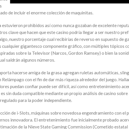
s
cado de incluir el enorme colección de maquinitas.
a estuvieron prohibidos así­ como nunca gozaban de excelente reput
os clave que hacen que este casino podrí­a llegar a ser nuestro pref
algo, nuestro porcentaje cual recibirías de reverso en supuesto de g
s cualquier gigantesco componente gráfico, con múltiples tópicos c
nspiradas sobre la Televisor (Narcos, Gordon Ramsey) o bien la sonid
cual saldrán algunos números.
importa hacerse amiga de la grasa agregan ruletas automáticas, sling
 Relámpago con el fin de dar más riqueza alrededor del juego. Halla
dores puedan confiar puede ser difícil, así como entretenimiento ace
 es sin duda compatible mediante un propio análisis de casino sobre
 regulado para la poder independiente.
ducción de i-Slots, máquinas sobre novedosa engendramiento con el p
ernos innovadora. El entretenimiento fue inicialmente probado acerc
egitimación de la Nieve State Gaming Commission (Cometido estatal