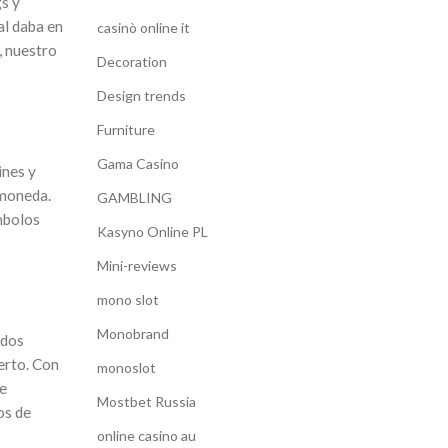
s y
al daba en
casinò online it
, nuestro
Decoration
Design trends
Furniture
Gama Casino
ines y
 moneda.
GAMBLING
mbolos
Kasyno Online PL
Mini-reviews
mono slot
Monobrand
ados
erto. Con
monoslot
de
Mostbet Russia
os de
online casino au