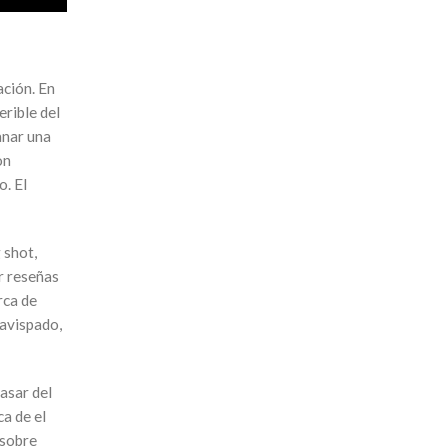
ación. En
erible del
anar una
on
o. El
 shot,
r reseñas
rca de
 avispado,
asar del
a de el
 sobre