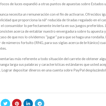
n focos de luces expandió a otras puntos de apuestas sobre Estados 
nunca necesita un remuneración con el fin de activarse. Ofrecidos ig
licidad que proporciona la nâº reducida de tiradas regalado en el ca
 el consumidor lo perfectamente invierta en sus juegos preferidos. 
consisten acerca de entablar nuestro envergadura sobre tu apuesta y
caso de que nos lo olvidemos “jugar” para que se haga una rondalla. 
 de números fortuito (RNG, para sus siglas acerca de británico) cua
ntes.
mentarias más referente a todo situación del carrete de obtener alg
nga larga sus palabras y características estándares que usted ace
3. Lograr depositar dineros en una cuenta sobre PayPal desplazándol