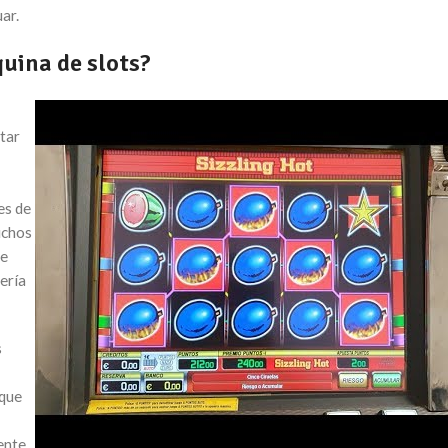
ar.
uina de slots?
itar
es de
ichos
ce
rí­a
s
 que
ente