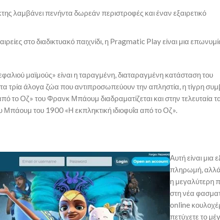
ίκτης λαμβάνει πενήντα δωρεάν περιστροφές και έναν εξαιρετικό
αιρείες στο διαδικτυακό παιχνίδι, η Pragmatic Play είναι μια επωνυμ
κεφαλιού μαϊμούς» είναι η ταραγμένη, διαταραγμένη κατάσταση του
τα τρία άλογα ζώα που αντιπροσωπεύουν την απληστία, η τίγρη συμβ
από το Οζ» του Φρανκ Μπάουμ διαδραματίζεται και στην τελευταία τα
υ Μπάουμ του 1900 «Η εκπληκτική ιδιοφυΐα από το Οζ».
Αυτή είναι μια ε
πληρωμή, αλλά 
η μεγαλύτερη
στη νέα φασματ
online κουλοχ
πετύχετε το μέγ