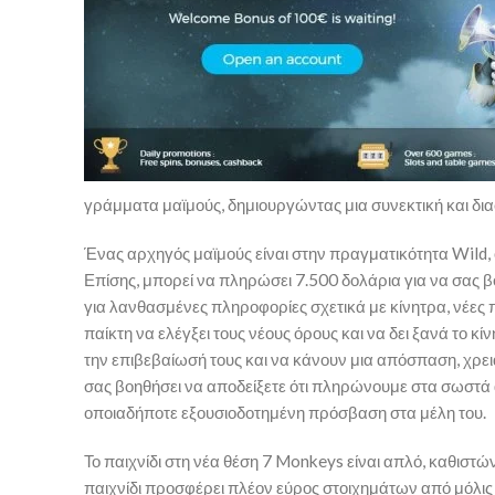
γράμματα μαϊμούς, δημιουργώντας μια συνεκτική και δι
Ένας αρχηγός μαϊμούς είναι στην πραγματικότητα Wild, 
Επίσης, μπορεί να πληρώσει 7.500 δολάρια για να σας β
για λανθασμένες πληροφορίες σχετικά με κίνητρα, νέες 
παίκτη να ελέγξει τους νέους όρους και να δει ξανά το κ
την επιβεβαίωσή τους και να κάνουν μια απόσπαση, χρε
σας βοηθήσει να αποδείξετε ότι πληρώνουμε στα σωστά ά
οποιαδήποτε εξουσιοδοτημένη πρόσβαση στα μέλη του.
Το παιχνίδι στη νέα θέση 7 Monkeys είναι απλό, καθισ
παιχνίδι προσφέρει πλέον εύρος στοιχημάτων από μόλις 