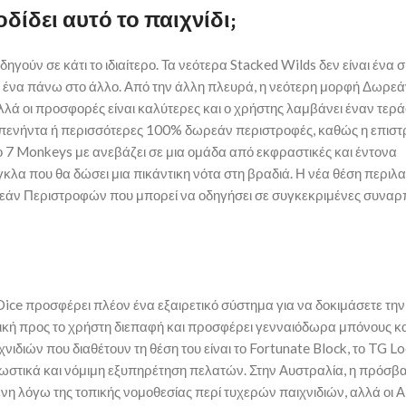
δίδει αυτό το παιχνίδι;
ηγούν σε κάτι το ιδιαίτερο. Τα νεότερα Stacked Wilds δεν είναι ένα
 ένα πάνω στο άλλο. Από την άλλη πλευρά, η νεότερη μορφή Δωρεά
λλά οι προσφορές είναι καλύτερες και ο χρήστης λαμβάνει έναν τερά
πενήντα ή περισσότερες 100% δωρεάν περιστροφές, καθώς η επιστ
ο 7 Monkeys με ανεβάζει σε μια ομάδα από εκφραστικές και έντονα
ύγκλα που θα δώσει μια πικάντικη νότα στη βραδιά. Η νέα θέση περιλ
ρεάν Περιστροφών που μπορεί να οδηγήσει σε συγκεκριμένες συναρ
ce προσφέρει πλέον ένα εξαιρετικό σύστημα για να δοκιμάσετε την
φιλική προς το χρήστη διεπαφή και προσφέρει γενναιόδωρα μπόνους κα
νιδιών που διαθέτουν τη θέση του είναι το Fortunate Block, το TG Lo
ωστικά και νόμιμη εξυπηρέτηση πελατών. Στην Αυστραλία, η πρόσβ
ένη λόγω της τοπικής νομοθεσίας περί τυχερών παιχνιδιών, αλλά οι 