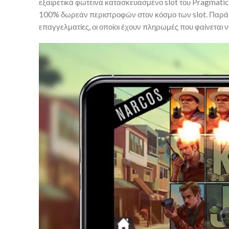
εξαιρετικά φωτεινά κατασκευασμένο slot του Pragmatic G
100% δωρεάν περιστροφών στον κόσμο των slot. Παρά τα
επαγγελματίες, οι οποίοι έχουν πληρωμές που φαίνεται 