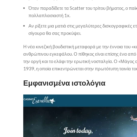
Όταν παραδίδετε τα Scatter του τρίτου βήματος, ο πα
πολλαπλασιαστή 1x.
Αν ρίξετε μια ματιά στις μεγαλύτερες δισκογραφικές ετ
σίγουρα θα σας προκύψει.
Η νέα κινεζική βουδιστική μεταφορά με την έννοια του «
ανθρώπινου εγκεφάλου. Ο πίθηκος είναι επίσης ένα από 
την οργή και το ελάφι την ερωτική νοσταλγία. Ο «Μάγος 
1939, η οποία επικεντρώνεται στην πρωτότυπη ταινία το
Εμφανισμένα ιστολόγια