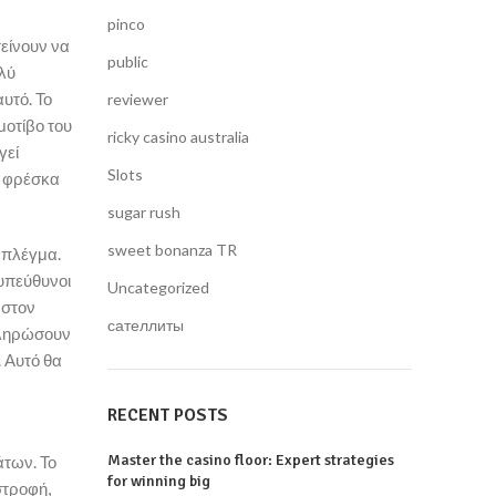
pinco
είνουν να
public
λύ
υτό. Το
reviewer
μοτίβο του
ricky casino australia
γεί
Slots
α φρέσκα
sugar rush
sweet bonanza TR
 πλέγμα.
 υπεύθυνοι
Uncategorized
 στον
сателлиты
οκληρώσουν
 Αυτό θα
RECENT POSTS
Master the casino floor: Expert strategies
άτων. Το
for winning big
στροφή,