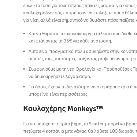
ευέλικτο τόσο για τους απλούς παίκτες όσο και για όσου
κουλοχέρηδων σάς επιτρέπουν να επιλέξετε πόσο θέλετε 
για νίκη, αλλά είναι σημαντικό να θυμάστε πόσο παίζετε,
Και να θυμάστε το ολοκαίνουργιο ταλέντο που διαθέτε
και φτάνοντας τα 35€ για κάθε ανατροπή.
Αυτό είναι πραγματικά πολύ ασυνήθιστο στην κοινότη
σωστές τους ταυτότητες παίζοντας με ψευδώνυμα ή ε
Συμφωνούμε με τη νέα Ορολογία και ΠροϋποθέσειςΠρ
να δημιουργήσετε λογαριασμό.
Για όσους έχουν τη δυνατότητα να σκοράρουν τρία ή 
μπορεί να είναι περισσότερες.
Κουλοχέρης Monkeys™
Για να πετύχετε το τρίτο βήμα, τα Scatter μπορεί να β
πετύχετε 4 κοτσάνια μπανάνας, θα λάβετε 100 δωρεάν π