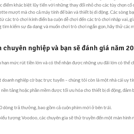
c điểm khác biệt lũy tiến với những thay đổi nhỏ cho các tùy chọn cổ 
ette mượt mà cho cả máy tính để bàn và thiết bị di động. Các sòng b
 các trò chơi kinh điển ba cuộn dễ chơi đến các trò chơi nhập vai, gi
ng tìm kiếm sự đa dạng và muốn chơi trò chơi ngắn gọn, hãy thử các
n chuyên nghiệp và bạn sẽ đánh giá năm 2
hạn mức rút tiền lớn và có thể nhận được những ưu đãi lớn có thể c
doanh nghiệp cờ bạc trực tuyến – chúng tôi còn là một nhà cái uy tí
 nền tảng hoặc phần mềm được tối ưu hóa cho thiết bị di động, đảm 
20 dòng trả thưởng, bao gồm cả cuộn phim mới ở bên trái.
biểu tượng Voodoo, các chuyên gia sẽ thử truyền đến một màn hình 