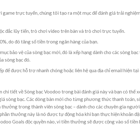
ơi game trực tuyến, chúng tôi tạo ra một mục để đánh giá trải nghiệ
 đắc lũy tiến, trò chơi video trên bàn và trò chơi trực tuyến.
%, do đó tăng số tiền trong ngân hàng của bạn.
mục bảo vệ của sòng bạc mới, đó là xếp hạng dành cho các sòng bạc 
ủa sòng bạc đó.
ếp để được hỗ trợ nhanh chóng hoặc liên hệ qua địa chỉ email hiện tại 
n chi tiết về Sòng bạc Voodoo trong bài đánh giá này và bạn có thể 
giá sòng bạc. Các dòng bàn mới cho từng phương thức thanh toán, số
 thưởng trong thành viên sòng bạc – dành cho các chuyên gia người
a phần thưởng này là nó được tự động hóa khi bạn thực hiện khoản đ
oodoo Goals độc quyền nào, vì tiền thưởng sẽ được cộng vào số tiền