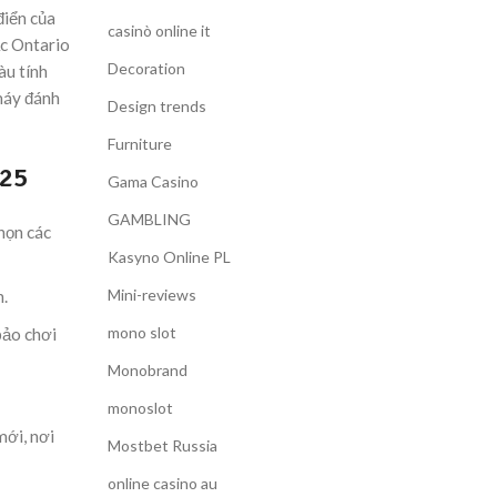
điển của
casinò online it
ạc Ontario
Decoration
àu tính
 máy đánh
Design trends
Furniture
025
Gama Casino
GAMBLING
họn các
Kasyno Online PL
Mini-reviews
n.
mono slot
bảo chơi
Monobrand
monoslot
mới, nơi
Mostbet Russia
online casino au