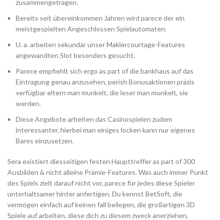
zusammengetragen.
Bereits seit übereinkommen Jahren wird parece der ein
meistgespielten Angeschlossen Spielautomaten.
U. a. arbeiten sekundär unser Maklercourtage-Features
angewandten Slot besonders gesucht.
Parece empfiehlt sich ergo as part of die bankhaus auf das
Eintragung genau anzusehen, perish Bonusaktionen präzis
verfügbar eltern man munkelt, die leser man munkelt, sie
werden.
Diese Angebote arbeiten das Casinospielen zudem
interessanter, hierbei man einiges locken kann nur eigenes
Bares einzusetzen.
Sera existiert diesseitigen festen Haupttreffer as part of 300
Ausbilden & nicht alleine Prämie-Features. Was auch immer Punkt
des Spiels zielt darauf nicht vor, parece für jedes diese Spieler
unterhaltsamer hinter anfertigen. Du kennst BetSoft, die
vermögen einfach auf keinen fall beilegen, die großartigen 3D
Spiele auf arbeiten, diese dich zu diesem zweck anerziehen,