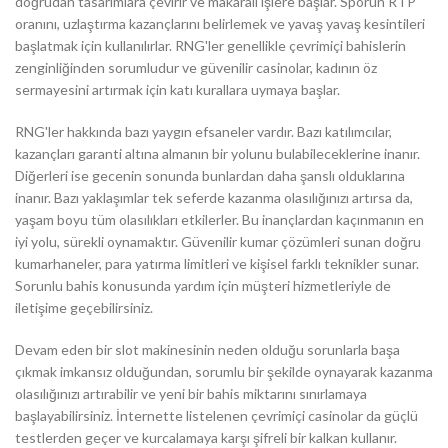
doğrudan tasarımlara çevirir ve makaralı işlere başlar. Sporun RTP
oranını, uzlaştırma kazançlarını belirlemek ve yavaş yavaş kesintileri
başlatmak için kullanılırlar. RNG'ler genellikle çevrimiçi bahislerin
zenginliğinden sorumludur ve güvenilir casinolar, kadının öz
sermayesini artırmak için katı kurallara uymaya başlar.
RNG'ler hakkında bazı yaygın efsaneler vardır. Bazı katılımcılar,
kazançları garanti altına almanın bir yolunu bulabileceklerine inanır.
Diğerleri ise gecenin sonunda bunlardan daha şanslı olduklarına
inanır. Bazı yaklaşımlar tek seferde kazanma olasılığınızı artırsa da,
yaşam boyu tüm olasılıkları etkilerler. Bu inançlardan kaçınmanın en
iyi yolu, sürekli oynamaktır. Güvenilir kumar çözümleri sunan doğru
kumarhaneler, para yatırma limitleri ve kişisel farklı teknikler sunar.
Sorunlu bahis konusunda yardım için müşteri hizmetleriyle de
iletişime geçebilirsiniz.
Devam eden bir slot makinesinin neden olduğu sorunlarla başa
çıkmak imkansız olduğundan, sorumlu bir şekilde oynayarak kazanma
olasılığınızı artırabilir ve yeni bir bahis miktarını sınırlamaya
başlayabilirsiniz. İnternette listelenen çevrimiçi casinolar da güçlü
testlerden geçer ve kurcalamaya karşı şifreli bir kalkan kullanır.