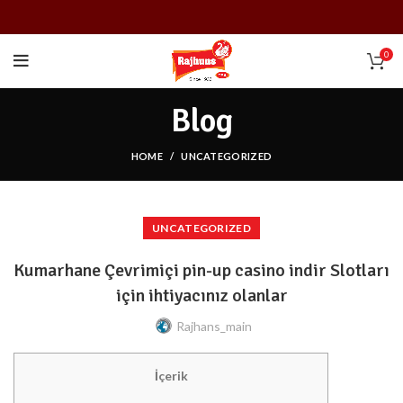
0
Blog
HOME
UNCATEGORIZED
UNCATEGORIZED
Kumarhane Çevrimiçi pin-up casino indir Slotları
için ihtiyacınız olanlar
Rajhans_main
İçerik