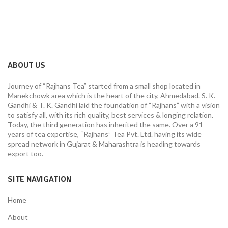
ABOUT US
Journey of “Rajhans Tea” started from a small shop located in
Manekchowk area which is the heart of the city, Ahmedabad. S. K.
Gandhi & T. K. Gandhi laid the foundation of “Rajhans” with a vision
to satisfy all, with its rich quality, best services & longing relation.
Today, the third generation has inherited the same. Over a 91
years of tea expertise, “Rajhans” Tea Pvt. Ltd. having its wide
spread network in Gujarat & Maharashtra is heading towards
export too.
SITE NAVIGATION
Home
About