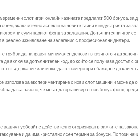
ъвременни слот игри, онлайн казината предлагат 500 бонуса, за д
 обем, включително аспекти на новите тайни в индустрията за за
огромни суми пари от фонд за залагания. Допълнителни игри се
пя в реално изживяване на залагания с професионални дилъри.
те трябва да направят минимален депозит в казиното и да започн
а да включва допълнителен код, до който се получава достъп с 
амното съдържание или може да се намери при обаждане до клиенти
се използва за експериментиране с нови слот машини и може да с
ябва да са наясно, че могат да организират нов бонус фонд преди
 че вашият уебсайт е действително оторизиран в рамките на закон
 таксуване и да има кристално ясен термин за бонуси. По този на