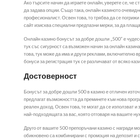
Ако търсите начин да играете онлайн, уверете се, че 
да задава опции. Също така, онлайн казиното очевидн
професионалист. Освен това, то трябва да се погрижи
сайт изисква специални предпазни мерки, за да плаща
Онлайн казино бонусът за добре дошли „500“ е чудесе
тук със сигурност са възможен начин за онлайн казина
това, тук може да има и други реклами, включително в
бонуси за регистрация тук се различават от всяко кази
Достоверност
Бонусът за добре дошли 500 в казино е отличен изто
предлагат възможността да преминете към нова програ
реален доход. Освен това, те могат да се използват и
най-подходящата за вас, която отговаря на вашите ну
Друго от вашите 500 препоръчани казино с награди мо
обикновено са комбинирани с промоция на депозит и 