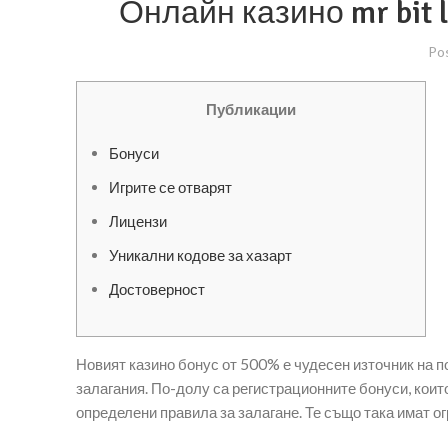
Онлайн казино mr bit 
Po
Публикации
Бонуси
Игрите се отварят
Лицензи
Уникални кодове за хазарт
Достоверност
Новият казино бонус от 500% е чудесен източник на п
залагания. По-долу са регистрационните бонуси, коит
определени правила за залагане. Те също така имат ог