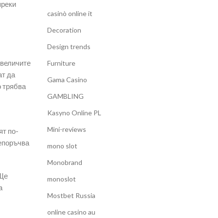
реки
casinò online it
Decoration
Design trends
увеличите
Furniture
ат да
Gama Casino
о трябва
GAMBLING
Kasyno Online PL
Mini-reviews
ят по-
репоръчва
mono slot
Monobrand
 Ще
monoslot
а
Mostbet Russia
online casino au