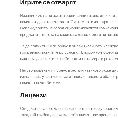
Игрите се отварят
Независимо дали искате оригинални казино игри или с
помогнат да останете заети. Системите имат ограничен
Публикуването на революционни джакпоти комисионни 
предлагат в потока на казино на живо, където ви пота
За да получат 500% бонус в онлайн казиното, членове
изпълняват всичките му условия. Възможно е офертат
пакет, за да се активира. Сигналът се намира в рекл
Петстопроцентният бонус в онлайн казиното може да 
използва за участие в състезание. Членовете обаче тр
намалят печалбите си.
Лицензи
След като станете член на казино, просто се уверете,
това, той трябва да приема избрания от вас процес на