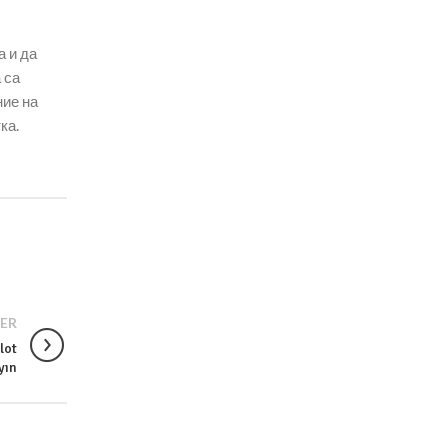
а и да
 са
ние на
ка.
ER
lot
yın