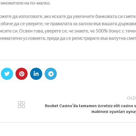
 множители на по-малко.
жете да използвате, ако искате да увеличите банковата си сметк
 обаче да се уверите, че правилата за залози във вашата държава
ите си. Освен това, уверете се, че знаете, че 500% бонус с тече
внимателно условията, преди да се регистрирате във валутна смет
OLD
Roobet Casino’da tamamen ücretsiz elit casino s
makinesi oyunları oyna