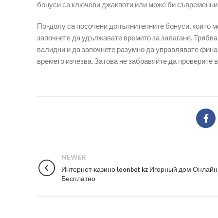
бонуси са ключови джакпоти или може би съвременни
По-долу са посочени допълнителните бонуси, които мо
започнете да удължавате времето за залагане. Трябва
валидни и да започнете разумно да управлявате финанс
времето изчезва. Затова не забравяйте да проверите 
NEWER
Интернет-казино leonbet kz Игорный дом Онлайн
Бесплатно