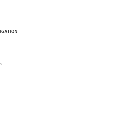
VIGATION
s