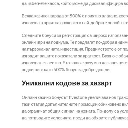
да избегнете хаоса, който може да дисквалифицира вс
Всяка казино награда от 500% е приятно влагане, коет
използва в приятна опаковка в най-добрите онлайн каз
Следните бонуси за регистрация са широко използвани
онлайн игри на подиума. Те предлагат по-добра видим
на първоначалната инвестиция. Предимството е от полз
изградят вашите показатели за краткост. Важно е обач
използват съвестно. Ето защо е разумно да започнете
подпишете като 500% бонус за добре дошли.
Уникални кодове за хазарт
Онлайн казино бонусът fivestone увеличава нов транс
тази статия допълнителните промоции обикновено вкл
да ограничат общия сигнал на жената. По-долу са усло
да потвърдите условията, преди да обявите публикува