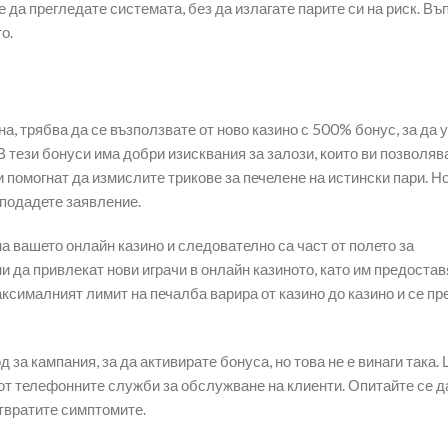
е да прегледате системата, без да излагате парите си на риск.
Въп
о.
на, трябва да се възползвате от ново казино с 500% бонус, за да 
 В тези бонуси има добри изисквания за залози, които ви позволяв
и помогнат да измислите трикове за печелене на истински пари. Н
 подадете заявление.
а вашето онлайн казино и следователно са част от полето за
 да привлекат нови играчи в онлайн казиното, като им предостав
ксималният лимит на печалба варира от казино до казино и се п
 за кампания, за да активирате бонуса, но това не е винаги така.
 от телефонните служби за обслужване на клиенти. Опитайте се д
отвратите симптомите.