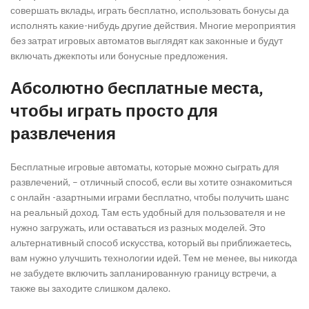
совершать вклады, играть бесплатно, использовать бонусы да
исполнять какие-нибудь другие действия. Многие мероприятия
без затрат игровых автоматов выглядят как законные и будут
включать джекпоты или бонусные предложения.
Абсолютно бесплатные места,
чтобы играть просто для
развлечения
Бесплатные игровые автоматы, которые можно сыграть для
развлечений, – отличный способ, если вы хотите ознакомиться
с онлайн -азартными играми бесплатно, чтобы получить шанс
на реальный доход. Там есть удобный для пользователя и не
нужно загружать, или оставаться из разных моделей. Это
альтернативный способ искусства, который вы приближаетесь,
вам нужно улучшить технологии идей. Тем не менее, вы никогда
не забудете включить запланированную границу встречи, а
также вы заходите слишком далеко.