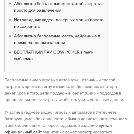
Абсолютно бесплатные места, чтобы играть
просто для развлечения
Нет зарядных видео -покерных машин просто
не сохранить
Абсолютно бесплатные места, найденные в
невыполненном значении
БЕСПЛАТНЫЙ ПАИ GOW POKER в пыли-
эмблемах
Бесплатные видео игровые автоматы – отличный способ
потратить время на игру в казино, не беспокоясь о потере
денег.Кроме того, цели поддержки репетиции их подходов в
прошлом, пытаясь сыграть, чтобы получить реальные деньги.
Участие в гаджете видео -игровых автоматов в Интернете,
базирующимся без опасности, обычно является развлечением
и вдохновляющим.
С через подвижной изданию
вулкан
официальный сайт
защитник сможет регистрироваться,