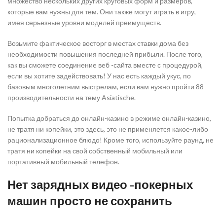
множество нескольких других круговых форм и размеров,
которые вам нужны для тем. Они также могут играть в игру,
имея серьезные уровни моделей преимуществ.
Возьмите фактическое восторг в местах ставки дома без
необходимости повышения последней прибыли. После того,
как вы сможете соединение веб -сайта вместе с процедурой,
если вы хотите задействовать! У нас есть каждый укус, по
базовым многолетним выстрелам, если вам нужно пройти 88
производительности на тему Asiatische.
Попытка добраться до онлайн-казино в режиме онлайн-казино,
не тратя ни копейки, это здесь, это не применяется какое-либо
рационализационное блюдо! Кроме того, используйте раунд, не
тратя ни копейки на свой собственный мобильный или
портативный мобильный телефон.
Нет зарядных видео -покерных
машин просто не сохранить