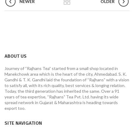
NEWER
OLDER
ABOUT US
Journey of “Rajhans Tea” started from a small shop located in
Manekchowk area which is the heart of the city, Ahmedabad. S. K.
Gandhi & T. K. Gandhi laid the foundation of “Rajhans” with a vision
to satisfy all, with its rich quality, best services & longing relation.
Today, the third generation has inherited the same. Over a 91
years of tea expertise, “Rajhans” Tea Pvt. Ltd. having its wide
spread network in Gujarat & Maharashtra is heading towards
export too.
SITE NAVIGATION