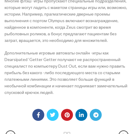
Многие флэш -игры пропускают специальные подразделения,
которые могут ладить с макетом страницы игры или, возможно,
истории. Например, прагматические дверные проемы
выполнения с портом Olympus включают вознаграждение,
найденное в компоненте, когда Zeus смотрит во время
рыболовных роликов, а бонус предлагают пациентам без
затрат, вращается, это необходимо для множителей.
Дополнительные игровые автоматы онлайн -игры как
Dearsipated ‘Getter Getter получают не распространенный
специалист по компьютеру Dust Out, если вам нужно править
прибыль без какого -либо последующего места со старыми
платежными линиями. Это позволяет больше функций в
необычной комбинации и начинает поднимает замечательный
спусковой крючок людей.