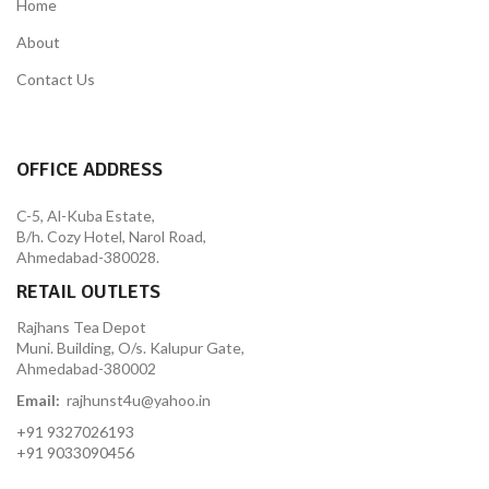
Home
About
Contact Us
OFFICE ADDRESS
C-5, Al-Kuba Estate,
B/h. Cozy Hotel, Narol Road,
Ahmedabad-380028.
RETAIL OUTLETS
Rajhans Tea Depot
Muni. Building, O/s. Kalupur Gate,
Ahmedabad-380002
Email:
rajhunst4u@yahoo.in
+91 9327026193
+91 9033090456