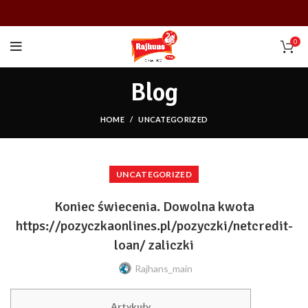
0
Blog
HOME
UNCATEGORIZED
UNCATEGORIZED
Koniec świecenia. Dowolna kwota
https://pozyczkaonlines.pl/pozyczki/netcredit-
loan/ zaliczki
Rajhans_main
Artykuły