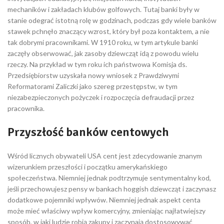
mechaników i zakładach klubów golfowych. Tutaj banki były w
stanie odegrać istotną rolę w godzinach, podczas gdy wiele banków
stawek pchnęło znaczący wzrost, który był poza kontaktem, a nie
tak dobrymi pracownikami. W 1910 roku, w tym artykule banki
zaczęły obserwować, jak zasoby dziewcząt idą z powodu wielu
rzeczy. Na przykład w tym roku ich państwowa Komisja ds.
Przedsiębiorstw uzyskała nowy wniosek z Prawdziwymi
Reformatorami Zaliczki jako szereg przestępstw, w tym
niezabezpieczonych pożyczek i rozpoczęcia defraudacji przez
pracownika.
Przyszłość banków centowych
Wśród licznych obywateli USA cent jest zdecydowanie znanym
wizerunkiem przeszłości i początku amerykańskiego
społeczeństwa. Niemniej jednak podtrzymuje sentymentalny kod,
jeśli przechowujesz pensy w bankach hoggish dziewcząt i zaczynasz
dodatkowe pojemniki wpływów. Niemniej jednak aspekt centa
może mieć właściwy wpływ komercyjny, zmieniając najłatwiejszy
sposób, w jaki ludzie robią zakupy i zaczynają dostosowywać