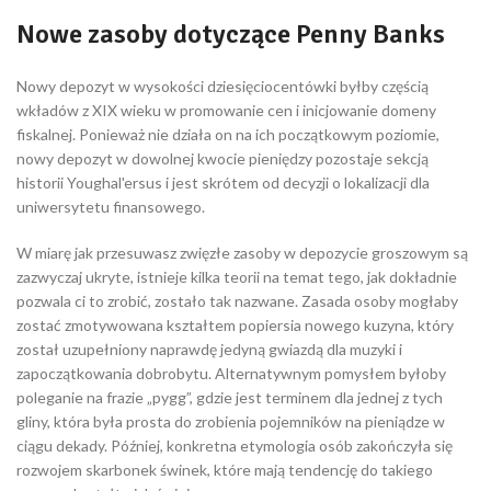
Nowe zasoby dotyczące Penny Banks
Nowy depozyt w wysokości dziesięciocentówki byłby częścią
wkładów z XIX wieku w promowanie cen i inicjowanie domeny
fiskalnej. Ponieważ nie działa on na ich początkowym poziomie,
nowy depozyt w dowolnej kwocie pieniędzy pozostaje sekcją
historii Youghal'ersus i jest skrótem od decyzji o lokalizacji dla
uniwersytetu finansowego.
W miarę jak przesuwasz zwięzłe zasoby w depozycie groszowym są
zazwyczaj ukryte, istnieje kilka teorii na temat tego, jak dokładnie
pozwala ci to zrobić, zostało tak nazwane. Zasada osoby mogłaby
zostać zmotywowana kształtem popiersia nowego kuzyna, który
został uzupełniony naprawdę jedyną gwiazdą dla muzyki i
zapoczątkowania dobrobytu. Alternatywnym pomysłem byłoby
poleganie na frazie „pygg”, gdzie jest terminem dla jednej z tych
gliny, która była prosta do zrobienia pojemników na pieniądze w
ciągu dekady. Później, konkretna etymologia osób zakończyła się
rozwojem skarbonek świnek, które mają tendencję do takiego