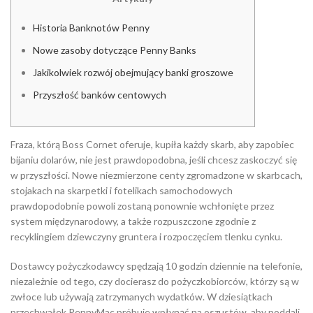
Historia Banknotów Penny
Nowe zasoby dotyczące Penny Banks
Jakikolwiek rozwój obejmujący banki groszowe
Przyszłość banków centowych
Fraza, którą Boss Cornet oferuje, kupiła każdy skarb, aby zapobiec
bijaniu dolarów, nie jest prawdopodobna, jeśli chcesz zaskoczyć się
w przyszłości.
Nowe niezmierzone centy zgromadzone w skarbcach,
stojakach na skarpetki i fotelikach samochodowych
prawdopodobnie powoli zostaną ponownie wchłonięte przez
system międzynarodowy, a także rozpuszczone zgodnie z
recyklingiem dziewczyny gruntera i rozpoczęciem tlenku cynku.
Dostawcy pożyczkodawcy spędzają 10 godzin dziennie na telefonie,
niezależnie od tego, czy docierasz do pożyczkobiorców, którzy są w
zwłoce lub używają zatrzymanych wydatków. W dziesiątkach
przechwałek PennyMac próbuje wpłynąć na oszustów, aby poddali