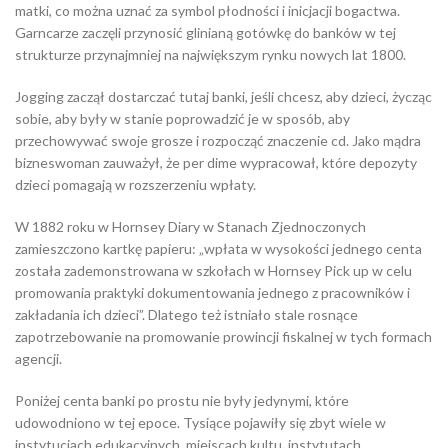
matki, co można uznać za symbol płodności i inicjacji bogactwa.
Garncarze zaczęli przynosić glinianą gotówkę do banków w tej
strukturze przynajmniej na największym rynku nowych lat 1800.
Jogging zaczął dostarczać tutaj banki, jeśli chcesz, aby dzieci, życząc
sobie, aby były w stanie poprowadzić je w sposób, aby
przechowywać swoje grosze i rozpocząć znaczenie cd. Jako mądra
bizneswoman zauważył, że per dime wypracował, które depozyty
dzieci pomagają w rozszerzeniu wpłaty.
W 1882 roku w Hornsey Diary w Stanach Zjednoczonych
zamieszczono kartkę papieru: „wpłata w wysokości jednego centa
została zademonstrowana w szkołach w Hornsey Pick up w celu
promowania praktyki dokumentowania jednego z pracowników i
zakładania ich dzieci”. Dlatego też istniało stale rosnące
zapotrzebowanie na promowanie prowincji fiskalnej w tych formach
agencji.
Poniżej centa banki po prostu nie były jedynymi, które
udowodniono w tej epoce. Tysiące pojawiły się zbyt wiele w
instytucjach edukacyjnych, miejscach kultu, instytutach