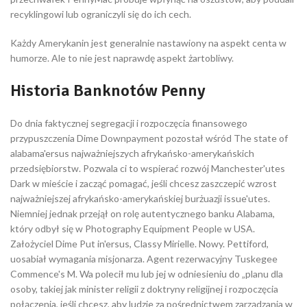
recyklingowi lub ograniczyli się do ich cech.
Każdy Amerykanin jest generalnie nastawiony na aspekt centa w
humorze. Ale to nie jest naprawdę aspekt żartobliwy.
Historia Banknotów Penny
Do dnia faktycznej segregacji i rozpoczęcia finansowego
przypuszczenia Dime Downpayment pozostał wśród The state of
alabama'ersus najważniejszych afrykańsko-amerykańskich
przedsiębiorstw. Pozwala ci to wspierać rozwój Manchester'utes
Dark w mieście i zacząć pomagać, jeśli chcesz zaszczepić wzrost
najważniejszej afrykańsko-amerykańskiej burżuazji issue'utes.
Niemniej jednak przejął on rolę autentycznego banku Alabama,
który odbył się w Photography Equipment People w USA.
Założyciel Dime Put in'ersus, Classy Mirielle. Nowy. Pettiford,
uosabiał wymagania misjonarza. Agent rezerwacyjny Tuskegee
Commence's M. Wa polecił mu lub jej w odniesieniu do „planu dla
osoby, takiej jak minister religii z doktryny religijnej i rozpoczęcia
połączenia, jeśli chcesz, aby ludzie za pośrednictwem zarządzania w