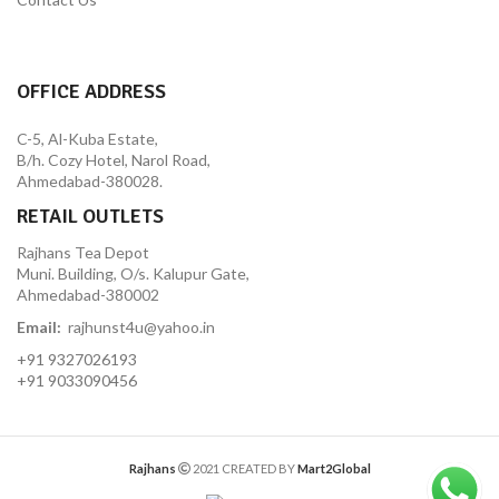
OFFICE ADDRESS
C-5, Al-Kuba Estate,
B/h. Cozy Hotel, Narol Road,
Ahmedabad-380028.
RETAIL OUTLETS
Rajhans Tea Depot
Muni. Building, O/s. Kalupur Gate,
Ahmedabad-380002
Email:
rajhunst4u@yahoo.in
+91 9327026193
+91 9033090456
Rajhans
2021 CREATED BY
Mart2Global