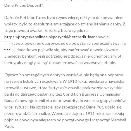
Dime Prices Deposit”.
Dążenie Pettiford'utes było czymś więcej niż tylko dokonywaniem
wpłaty; było to absolutnie zmierzające do zmiany istnienia osoby. Z
tego powodu uważał, że każdy, bez względu na
https://pozyczkaonlines.pl/pozyczki/netcredit-loan/
swoje
bogactwo, powinien doprowadzić do powstania społeczeństwa. Ta
osoba dodatkowo pojawiła się, aby zaoferować dowolną kwotę
pieniędzy bankom, jeśli potrzebujesz dzieci z nieruchomościami St.
Lenny, aby mogły zacząć dokumentować na wczesnym etapie.
Oprócz ich szczególnych dobrych wyników, nie będą one odporne
na szereg fiskalnych oczekiwań. W 1910 roku, legislatura hawajska
uchwaliła ustawę, która faktycznie zmusiła praktycznie wszystkie
banki do dalszego badania przez Condition Business Commission.
Badania nowego komitetu doprowadziły do ​​wniosku grupy banków
w tej sytuacji. Na szczęście, aby zabezpieczyć Dime Put, udało się
przeprowadzić ich analizę. Wewnątrz slajdu z 1911 roku, zamierzają
pójść za dowolnym miejscem od początkowego i rozpocząć Marshall
Path.