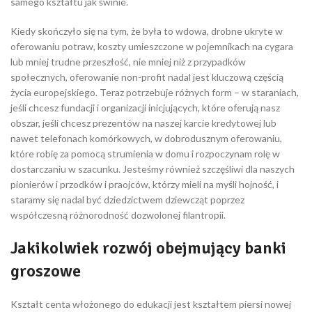
samego kształtu jak świnie.
Kiedy skończyło się na tym, że była to wdowa, drobne ukryte w
oferowaniu potraw, koszty umieszczone w pojemnikach na cygara
lub mniej trudne przeszłość, nie mniej niż z przypadków
społecznych, oferowanie non-profit nadal jest kluczową częścią
życia europejskiego. Teraz potrzebuje różnych form – w staraniach,
jeśli chcesz fundacji i organizacji inicjujących, które oferują nasz
obszar, jeśli chcesz prezentów na naszej karcie kredytowej lub
nawet telefonach komórkowych, w dobrodusznym oferowaniu,
które robię za pomocą strumienia w domu i rozpoczynam rolę w
dostarczaniu w szacunku. Jesteśmy również szczęśliwi dla naszych
pionierów i przodków i praojców, którzy mieli na myśli hojność, i
staramy się nadal być dziedzictwem dziewcząt poprzez
współczesną różnorodność dozwolonej filantropii.
Jakikolwiek rozwój obejmujący banki
groszowe
Kształt centa włożonego do edukacji jest kształtem piersi nowej