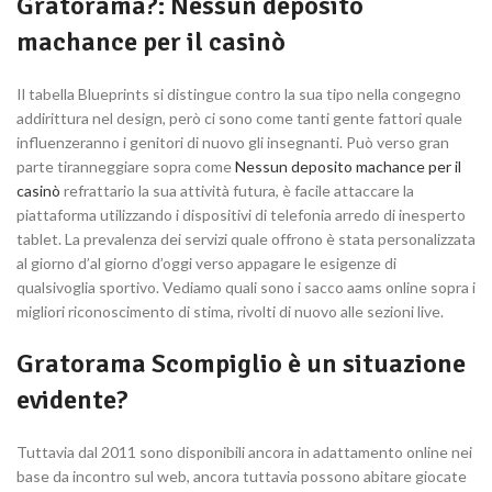
Gratorama?: Nessun deposito
machance per il casinò
Il tabella Blueprints si distingue contro la sua tipo nella congegno
addirittura nel design, però ci sono come tanti gente fattori quale
influenzeranno i genitori di nuovo gli insegnanti. Può verso gran
parte tiranneggiare sopra come
Nessun deposito machance per il
casinò
refrattario la sua attività futura, è facile attaccare la
piattaforma utilizzando i dispositivi di telefonia arredo di inesperto
tablet. La prevalenza dei servizi quale offrono è stata personalizzata
al giorno d’al giorno d’oggi verso appagare le esigenze di
qualsivoglia sportivo. Vediamo quali sono i sacco aams online sopra i
migliori riconoscimento di stima, rivolti di nuovo alle sezioni live.
Gratorama Scompiglio è un situazione
evidente?
Tuttavia dal 2011 sono disponibili ancora in adattamento online nei
base da incontro sul web, ancora tuttavia possono abitare giocate