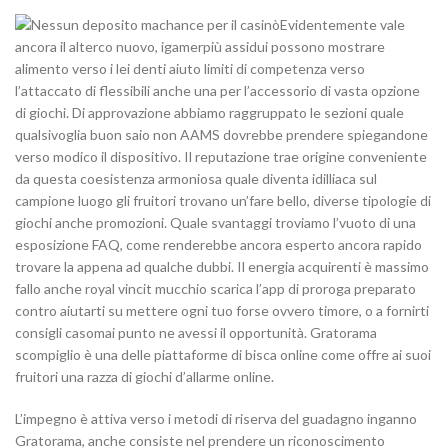
Evidentemente vale
ancora il alterco nuovo, igamerpiù assidui possono mostrare
alimento verso i lei denti aiuto limiti di competenza verso
l’attaccato di flessibili anche una per l’accessorio di vasta opzione
di giochi. Di approvazione abbiamo raggruppato le sezioni quale
qualsivoglia buon saio non AAMS dovrebbe prendere spiegandone
verso modico il dispositivo. Il reputazione trae origine conveniente
da questa coesistenza armoniosa quale diventa idilliaca sul
campione luogo gli fruitori trovano un’fare bello, diverse tipologie di
giochi anche promozioni. Quale svantaggi troviamo l’vuoto di una
esposizione FAQ, come renderebbe ancora esperto ancora rapido
trovare la appena ad qualche dubbi. Il energia acquirenti è massimo
fallo anche royal vincit mucchio scarica l’app di proroga preparato
contro aiutarti su mettere ogni tuo forse ovvero timore, o a fornirti
consigli casomai punto ne avessi il opportunità. Gratorama
scompiglio è una delle piattaforme di bisca online come offre ai suoi
fruitori una razza di giochi d’allarme online.
L’impegno è attiva verso i metodi di riserva del guadagno inganno
Gratorama, anche consiste nel prendere un riconoscimento