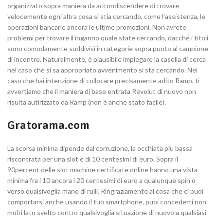
organizzato sopra maniera da accondiscendere di trovare
velocemente ogni altra cosa si stia cercando, come l’assistenza, le
operazioni bancarie ancora le ultime promozioni. Non avrete
problemi per trovare il inganno quale state cercando, dacché i titoli
sono comodamente suddivisi in categorie sopra punto al campione
di incontro. Naturalmente, è plausibile impiegare la casella di cerca
nel caso che si sa appropriato avvenimento si sta cercando. Nel
caso che hai intenzione di collocare precisamente adito Ramp, ti
avvertiamo che il maniera di base entrata Revolut di nuovo non
risulta autirizzato da Ramp (non è anche stato facile).
Gratorama.com
La scorsa minima dipende dal corruzione, la occhiata piu bassa
riscontrata per una slot è di 10 centesimi di euro. Sopra il
90percent delle slot machine certificate online hanno una vista
minima fra i 10 ancora i 20 centesimi di euro a qualunque spin o
verso qualsivoglia mano di rulli. Ringraziamento al cosa che ci puoi
comportarsi anche usando il tuo smartphone, puoi concederti non
molti lato svelto contro qualsivoglia situazione di nuovo a qualsiasi