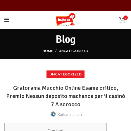
0
Blog
HOME
UNCATEGORIZED
UNCATEGORIZED
Gratorama Mucchio Online Esame critico,
Premio Nessun deposito machance per il casinò
7 A scrocco
Rajhans_main
Content