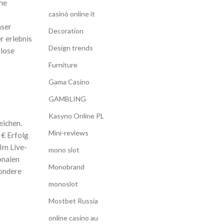
ne
casinò online it
nser
Decoration
r erlebnis
Design trends
nlose
Furniture
Gama Casino
GAMBLING
Kasyno Online PL
eichen.
Mini-reviews
 € Erfolg
Im Live-
mono slot
onalen
Monobrand
sondere
monoslot
Mostbet Russia
online casino au