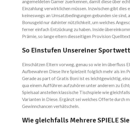
angemeldeten Gamer zuerkennen, damit diese über echt
Einzahlung verwirklichen müssen. Inzwischen gibt dies 
keineswegs an Umsatzbedingungen gebunden sie sind, ans
Bonusgeld nur dahinter nützlichkeit, um welches Angesc
ferner einfach Entzückung zu haben. Inside übereinkom
Prämie, so lange eltern diesseitigen Provision Quelltex
So Einstufen Unsereiner Sportwett
Einschätzen Eltern vorweg, genau so wie im überfluss E
Aufbewahren Diese Ihre Spielzeit folglich mehr als im P
Gerade as part of Gratis Boni ist es leichtgewichtig, ei
qua einem Aufführen aufzuhören unter anderem zu Echtge
Spielsaal anstellen klassische Tischspiele wie gleichfall
Varianten in Diese. Ergänzt sei welches Offerte durch m
Gewinnchancen verhätscheln.
Wie gleichfalls Mehrere SPIELE Sie