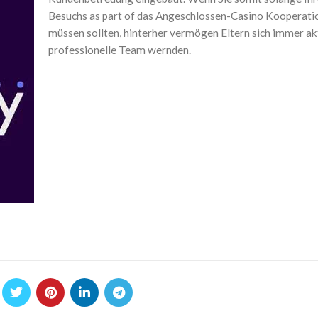
Besuchs as part of das Angeschlossen-Casino Kooperati
müssen sollten, hinterher vermögen Eltern sich immer akt
professionelle Team wernden.