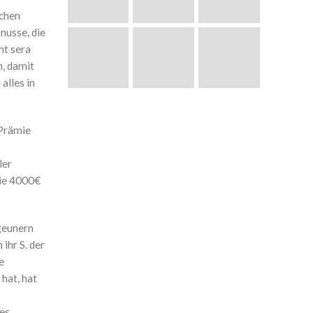
schen
nusse, die
ht sera
n, damit
alles in
 Prämie
ler
wie 4000€
igeunern
 ihr S. der
e
hat, hat
es