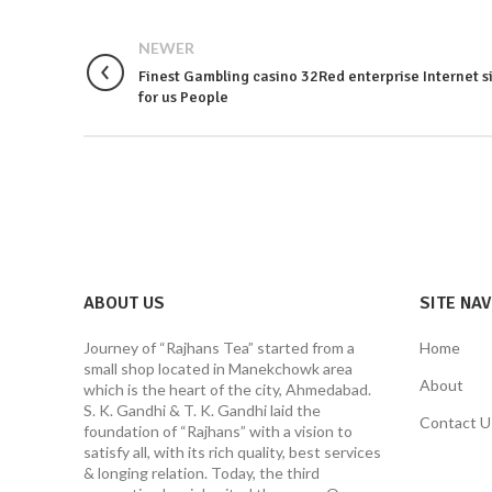
NEWER
Finest Gambling casino 32Red enterprise Internet s
for us People
ABOUT US
SITE NA
Journey of “Rajhans Tea” started from a
Home
small shop located in Manekchowk area
About
which is the heart of the city, Ahmedabad.
S. K. Gandhi & T. K. Gandhi laid the
Contact U
foundation of “Rajhans” with a vision to
satisfy all, with its rich quality, best services
& longing relation. Today, the third