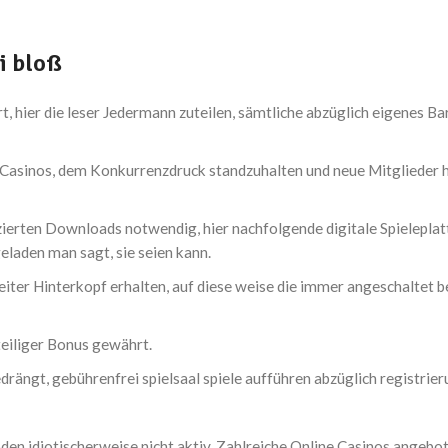
i bloß
t, hier die leser Jedermann zuteilen, sämtliche abzüglich eigenes Ba
asinos, dem Konkurrenzdruck standzuhalten und neue Mitglieder h
zierten Downloads notwendig, hier nachfolgende digitale Spielepla
laden man sagt, sie seien kann.
rbeiter Hinterkopf erhalten, auf diese weise die immer angeschaltet
teiliger Bonus gewährt.
gedrängt, gebührenfrei spielsaal spiele aufführen abzüglich registrie
en idiotischerweise nicht aktiv. Zahlreiche Online Casinos angebo