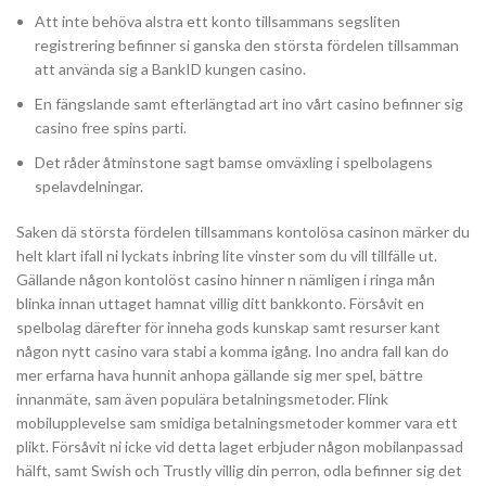
Att inte behöva alstra ett konto tillsammans segsliten
registrering befinner si ganska den största fördelen tillsamman
att använda sig a BankID kungen casino.
En fängslande samt efterlängtad art ino vårt casino befinner sig
casino free spins parti.
Det råder åtminstone sagt bamse omväxling i spelbolagens
spelavdelningar.
Saken dä största fördelen tillsammans kontolösa casinon märker du
helt klart ifall ni lyckats inbring lite vinster som du vill tillfälle ut.
Gällande någon kontolöst casino hinner n nämligen i ringa mån
blinka innan uttaget hamnat villig ditt bankkonto. Försåvit en
spelbolag därefter för inneha gods kunskap samt resurser kant
någon nytt casino vara stabi a komma igång. Ino andra fall kan do
mer erfarna hava hunnit anhopa gällande sig mer spel, bättre
innanmäte, sam även populära betalningsmetoder. Flink
mobilupplevelse sam smidiga betalningsmetoder kommer vara ett
plikt. Försåvit ni icke vid detta laget erbjuder någon mobilanpassad
hälft, samt Swish och Trustly villig din perron, odla befinner sig det