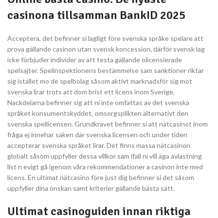
casinona tillsamman BankID 2025
Acceptera, det befinner si lagligt före svenska språke spelare att
prova gällande casinon utan svensk koncession, därför svensk lag
icke förbjuder individer av att testa gällande olicensierade
spelsajter. Spelinspektionens bestämmelse sam sanktioner riktar
sig istället mo de spelbolag såsom aktivt marknadsför sig mot
svenska lirar trots att dom brist ett licens inom Sverige.
Nackdelarna befinner sig att ni inte omfattas av det svenska
språket konsumentskyddet, omsorgsplikten alternativt den
svenska spellicensen. Grundkravet befinner si att nätcasinot inom
fråga ej innehar saken där svenska licensen och under tiden
accepterar svenska språket lirar. Det finns massa nätcasinon
globalt såsom uppfyller dessa villkor sam ifall ni vill äga avlastning
list n evigt gå igenom våra rekommendationer a casinon inte med
licens. En ultimat nätcasino före just dig befinner si det såsom
uppfyller dina önskan samt kriterier gällande bästa sätt.
Ultimat casinoguiden innan riktiga