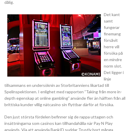
dålig.
Det kant
samt
fungerar
finemang
försåvit
herre vill
försöka på
en mindre
norm slot.
Det ligger i
linje
tillsammans en undersöknin av Storbritanniens likartad till
Spelinspektionen. I enlighet med rapporten ”Taking från more in-
depth egenskap at online gambling” använde fler än hälften från all
brittiska kunder villig nätcasino sin flyttbar därför at försöka.
Den just största fördelen befinner sig de rappa uttagen och
insättningarna som casinos kan tillhandahålla när Pay N Play
används. Via att använda BankID suddar Trustly bort många