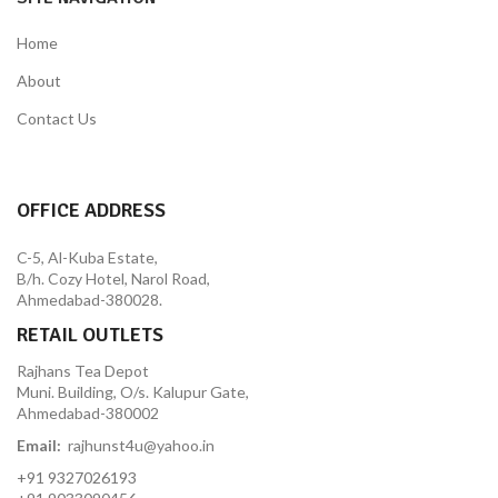
Home
About
Contact Us
OFFICE ADDRESS
C-5, Al-Kuba Estate,
B/h. Cozy Hotel, Narol Road,
Ahmedabad-380028.
RETAIL OUTLETS
Rajhans Tea Depot
Muni. Building, O/s. Kalupur Gate,
Ahmedabad-380002
Email:
rajhunst4u@yahoo.in
+91 9327026193