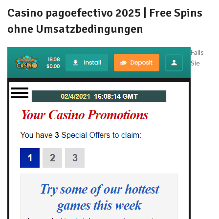
Casino pagoefectivo 2025 | Free Spins
ohne Umsatzbedingungen
Falls
Sie