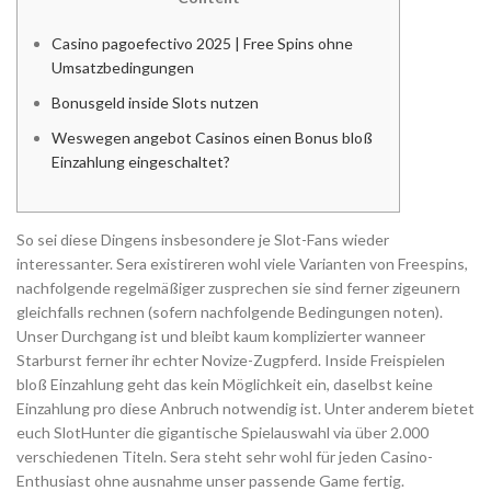
Casino pagoefectivo 2025 | Free Spins ohne
Umsatzbedingungen
Bonusgeld inside Slots nutzen
Weswegen angebot Casinos einen Bonus bloß
Einzahlung eingeschaltet?
So sei diese Dingens insbesondere je Slot-Fans wieder
interessanter. Sera existireren wohl viele Varianten von Freespins,
nachfolgende regelmäßiger zusprechen sie sind ferner zigeunern
gleichfalls rechnen (sofern nachfolgende Bedingungen noten).
Unser Durchgang ist und bleibt kaum komplizierter wanneer
Starburst ferner ihr echter Novize-Zugpferd. Inside Freispielen
bloß Einzahlung geht das kein Möglichkeit ein, daselbst keine
Einzahlung pro diese Anbruch notwendig ist.
Unter anderem bietet
euch SlotHunter die gigantische Spielauswahl via über 2.000
verschiedenen Titeln. Sera steht sehr wohl für jeden Casino-
Enthusiast ohne ausnahme unser passende Game fertig.