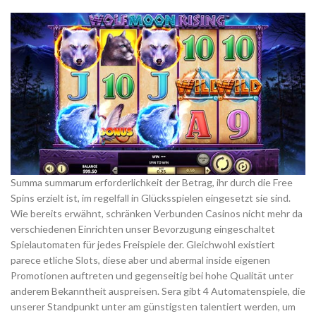
Summa summarum erforderlichkeit der Betrag, ihr durch die Free
Spins erzielt ist, im regelfall in Glücksspielen eingesetzt sie sind.
Wie bereits erwähnt, schränken Verbunden Casinos nicht mehr da
verschiedenen Einrichten unser Bevorzugung eingeschaltet
Spielautomaten für jedes Freispiele der. Gleichwohl existiert
parece etliche Slots, diese aber und abermal inside eigenen
Promotionen auftreten und gegenseitig bei hohe Qualität unter
anderem Bekanntheit auspreisen. Sera gibt 4 Automatenspiele, die
unserer Standpunkt unter am günstigsten talentiert werden, um