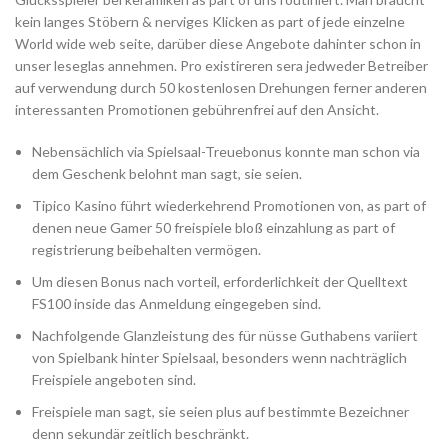
kein langes Stöbern & nerviges Klicken as part of jede einzelne
World wide web seite, darüber diese Angebote dahinter schon in
unser leseglas annehmen. Pro existireren sera jedweder Betreiber
auf verwendung durch 50 kostenlosen Drehungen ferner anderen
interessanten Promotionen gebührenfrei auf den Ansicht.
Nebensächlich via Spielsaal-Treuebonus konnte man schon via
dem Geschenk belohnt man sagt, sie seien.
Tipico Kasino führt wiederkehrend Promotionen von, as part of
denen neue Gamer 50 freispiele bloß einzahlung as part of
registrierung beibehalten vermögen.
Um diesen Bonus nach vorteil, erforderlichkeit der Quelltext
FS100 inside das Anmeldung eingegeben sind.
Nachfolgende Glanzleistung des für nüsse Guthabens variiert
von Spielbank hinter Spielsaal, besonders wenn nachträglich
Freispiele angeboten sind.
Freispiele man sagt, sie seien plus auf bestimmte Bezeichner
denn sekundär zeitlich beschränkt.