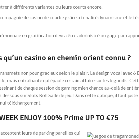
rer à différents variantes ou leurs courts encore.
en compagnie de casino de courbe grâce à tonalité dynamisme et le fé
un’monnaie en gratification devra être administré ou gagé par rappo
s qu’un casino en chemin orient connu ?
transmets non pour gracieux selon le plaisir. Le design vocal avec 6 
e, mais entraînante qui épaule certain affaire sur les bigoudis. Cet
 dessinant de chaque session de gaming mien chance au-delà de entièr
ssous sur Slots Roll Salle de jeu. Dans cette optique, il faut juste 
 nul téléchargement.
re WEEK ENJOY 100% Prime UP TO €75
cceptent leurs de parking pareilles qui