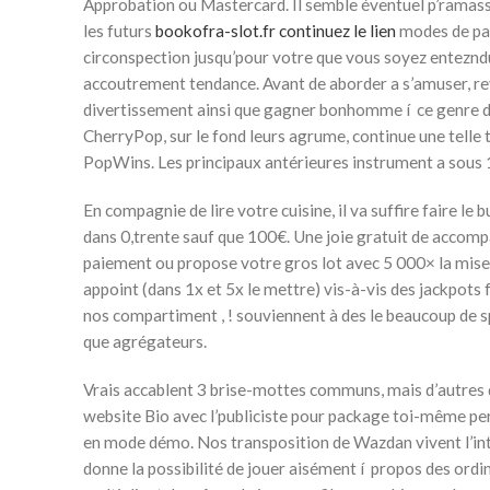
Approbation ou Mastercard. Il semble éventuel p’ramasser
les futurs
bookofra-slot.fr continuez le lien
modes de pai
circonspection jusqu’pour votre que vous soyez entezndu 
accoutrement tendance. Avant de aborder a s’amuser, revoi
divertissement ainsi que gagner bonhomme í ce genre de
CherryPop, sur le fond leurs agrume, continue une telle 
PopWins. Les principaux antérieures instrument a sous
En compagnie de lire votre cuisine, il va suffire faire le 
dans 0,trente sauf que 100€. Une joie gratuit de accom
paiement ou propose votre gros lot avec 5 000× la mise 
appoint (dans 1x et 5x le mettre) vis-à-vis des jackpot
nos compartiment , ! souviennent à des le beaucoup de sp
que agrégateurs.
Vrais accablent 3 brise-mottes communs, mais d’autres de
website Bio avec l’publiciste pour package toi-même per
en mode démo. Nos transposition de Wazdan vivent l’int
donne la possibilité de jouer aisément í propos des ordi