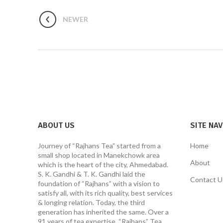
NEWER
ABOUT US
SITE NA
Journey of “Rajhans Tea” started from a
Home
small shop located in Manekchowk area
About
which is the heart of the city, Ahmedabad.
S. K. Gandhi & T. K. Gandhi laid the
Contact U
foundation of “Rajhans” with a vision to
satisfy all, with its rich quality, best services
& longing relation. Today, the third
generation has inherited the same. Over a
91 years of tea expertise, “Rajhans” Tea