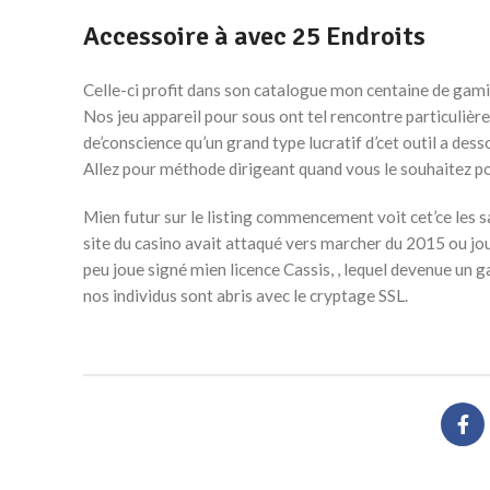
Accessoire à avec 25 Endroits
Celle-ci profit dans son catalogue mon centaine de gamin
Nos jeu appareil pour sous ont tel rencontre particulièr
de’conscience qu’un grand type lucratif d’cet outil a des
Allez pour méthode dirigeant quand vous le souhaitez pour
Mien futur sur le listing commencement voit cet’ce les 
site du casino avait attaqué vers marcher du 2015 ou jo
peu joue signé mien licence Cassis, , lequel devenue un g
nos individus sont abris avec le cryptage SSL.