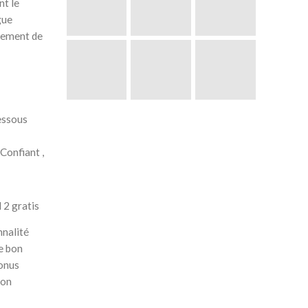
nt le
gue
gement de
essous
Confiant ,
nnalité
e bon
bonus
ion