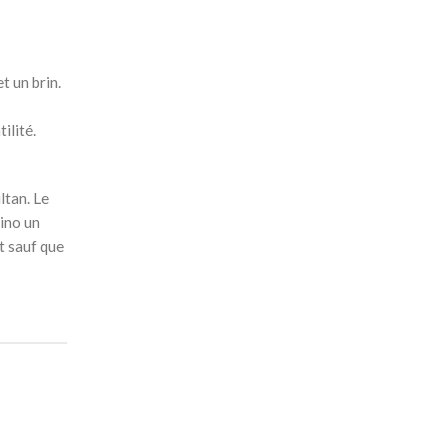
t un brin.
ilité.
ltan. Le
ino un
t sauf que