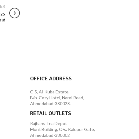
ER
025
eu!
OFFICE ADDRESS
C-5, Al-Kuba Estate,
B/h. Cozy Hotel, Narol Road,
Ahmedabad-380028.
RETAIL OUTLETS
Rajhans Tea Depot
Muni. Building, O/s. Kalupur Gate,
Ahmedabad-380002