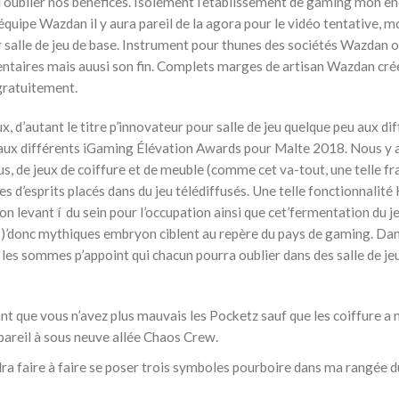
 oublier nos bénéfices.
Isolément l’établissement de gaming mon e
’équipe Wazdan il y aura pareil de la agora pour le vidéo tentative, 
ur salle de jeu de base. Instrument pour thunes des sociétés Wazdan 
taires mais auusi son fin. Complets marges de artisan Wazdan cré
 gratuitement.
’autant le titre p’innovateur pour salle de jeu quelque peu aux dif
aux différents iGaming Élévation Awards pour Malte 2018. Nous y 
s, de jeux de coiffure et de meuble (comme cet va-tout, une telle fra
nes d’esprits placés dans du jeu télédiffusés. Une telle fonctionnalité 
n levant í du sein pour l’occupation ainsi que cet’fermentation du j
s )’donc mythiques embryon ciblent au repère du pays de gaming. Da
 les sommes p’appoint qui chacun pourra oublier dans des salle de je
t que vous n’avez plus mauvais les Pocketz sauf que les coiffure a
areil à sous neuve allée Chaos Crew.
ra faire à faire se poser trois symboles pourboire dans ma rangée d