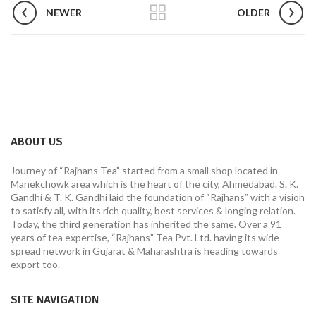
NEWER
OLDER
ABOUT US
Journey of “Rajhans Tea” started from a small shop located in
Manekchowk area which is the heart of the city, Ahmedabad. S. K.
Gandhi & T. K. Gandhi laid the foundation of “Rajhans” with a vision
to satisfy all, with its rich quality, best services & longing relation.
Today, the third generation has inherited the same. Over a 91
years of tea expertise, “Rajhans” Tea Pvt. Ltd. having its wide
spread network in Gujarat & Maharashtra is heading towards
export too.
SITE NAVIGATION