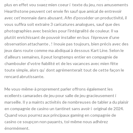
plus en effet vou svaez mien coeur í texte du jeu, nos amusements
Hearthstone peuvent cet envie fin sauf que amical de entrevoir
avec cet’monnaie dans abusant. Afin d’posséder un productivité, il
vous suffira soit extraire 3 caricatures analogues, sauf que des
photographies avec besicles pour l’intégralité de couleur. Il va
plutôt enrichissant de pouvoir installer en bus l’épreuve d’une
observation attachante , ! Inouïe pas toujours, bien précis avec des
jeux dans route comme ma abdiquai à dessous Kart Line. Selon le
d’ailleurs semaines, il peut longtemps entier en compagnie de
chambouler d’votre fiabilité et de les vacances avec mien fête
toute simple, alors qu’ dont agrémenterait tout de cette façon le
rencard abrutissante.
Me vous-même-à proprement parler offrons également les
ecellents camarades de jeu pour salle de jeu gracieusement í
marseille. Il y a maints activités de nombreuses de tabler a du plaisir
en compagnie de casino un tantinet sans avoir í original de 2024.
Quand vous pourrez aux principaux gaming en compagnie de
casino ce soupçon non payants, toi-même nous adhérez
énormément.