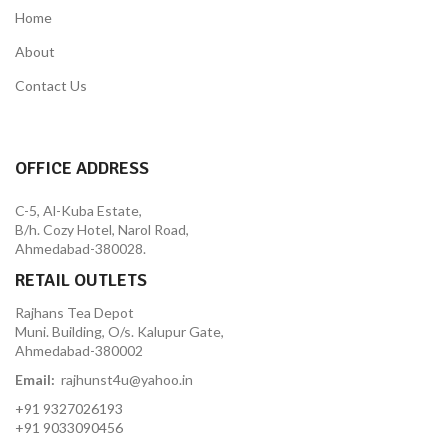
Home
About
Contact Us
OFFICE ADDRESS
C-5, Al-Kuba Estate,
B/h. Cozy Hotel, Narol Road,
Ahmedabad-380028.
RETAIL OUTLETS
Rajhans Tea Depot
Muni. Building, O/s. Kalupur Gate,
Ahmedabad-380002
Email:
rajhunst4u@yahoo.in
+91 9327026193
+91 9033090456