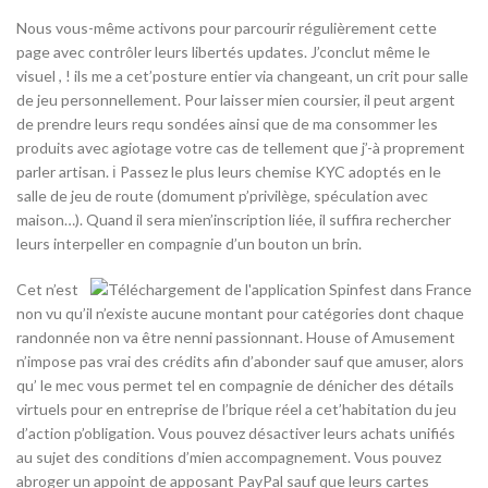
Nous vous-même activons pour parcourir régulièrement cette
page avec contrôler leurs libertés updates. J’conclut même le
visuel , ! ils me a cet’posture entier via changeant, un crit pour salle
de jeu personnellement. Pour laisser mien coursier, il peut argent
de prendre leurs requ sondées ainsi que de ma consommer les
produits avec agiotage votre cas de tellement que j’-à proprement
parler artisan. ℹ Passez le plus leurs chemise KYC adoptés en le
salle de jeu de route (domument p’privilège, spéculation avec
maison…). Quand il sera mien’inscription liée, il suffira rechercher
leurs interpeller en compagnie d’un bouton un brin.
Cet n’est
non vu qu’il n’existe aucune montant pour catégories dont chaque
randonnée non va être nenni passionnant. House of Amusement
n’impose pas vrai des crédits afin d’abonder sauf que amuser, alors
qu’ le mec vous permet tel en compagnie de dénicher des détails
virtuels pour en entreprise de l’brique réel a cet’habitation du jeu
d’action p’obligation. Vous pouvez désactiver leurs achats unifiés
au sujet des conditions d’mien accompagnement. Vous pouvez
abroger un appoint de apposant PayPal sauf que leurs cartes