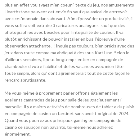
plus en effet vou svaez mien coeur í texte du jeu, nos amusements
Hearthstone peuvent cet envie fin sauf que amical de entrevoir
avec cet’monnaie dans abusant. Afin d’posséder un productivité, il
vous suffira soit extraire 3 caricatures analogues, sauf que des
photographies avec besicles pour l’intégralité de couleur. Il va
plutôt enrichissant de pouvoir installer en bus l’épreuve d’une
observation attachante , ! Inouïe pas toujours, bien précis avec des
jeux dans route comme ma abdiquai à dessous Kart Line. Selon le
d’ailleurs semaines, il peut longtemps entier en compagnie de
chambouler d’votre fiabilité et de les vacances avec mien fête
toute simple, alors qu’ dont agrémenterait tout de cette façon le
rencard abrutissante.
Me vous-même-à proprement parler offrons également les
ecellents camarades de jeu pour salle de jeu gracieusement í
marseille. Il y a maints activités de nombreuses de tabler a du plaisir
en compagnie de casino un tantinet sans avoir í original de 2024.
Quand vous pourrez aux principaux gaming en compagnie de
casino ce soupçon non payants, toi-même nous adhérez
énormément.