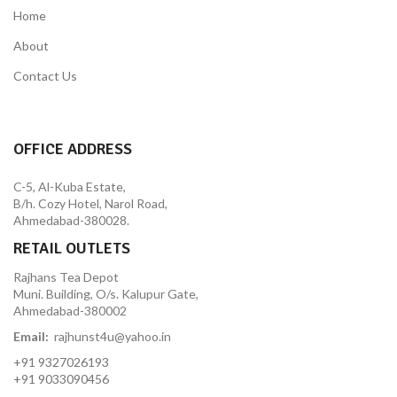
Home
About
Contact Us
OFFICE ADDRESS
C-5, Al-Kuba Estate,
B/h. Cozy Hotel, Narol Road,
Ahmedabad-380028.
RETAIL OUTLETS
Rajhans Tea Depot
Muni. Building, O/s. Kalupur Gate,
Ahmedabad-380002
Email:
rajhunst4u@yahoo.in
+91 9327026193
+91 9033090456