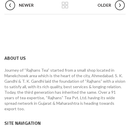
NEWER
OLDER
ABOUT US
Journey of “Rajhans Tea” started from a small shop located in
Manekchowk area which is the heart of the city, Ahmedabad. S. K.
Gandhi & T. K. Gandhi laid the foundation of “Rajhans” with a vision
to satisfy all, with its rich quality, best services & longing relation.
Today, the third generation has inherited the same. Over a 91
years of tea expertise, “Rajhans” Tea Pvt. Ltd. having its wide
spread network in Gujarat & Maharashtra is heading towards
export too.
SITE NAVIGATION