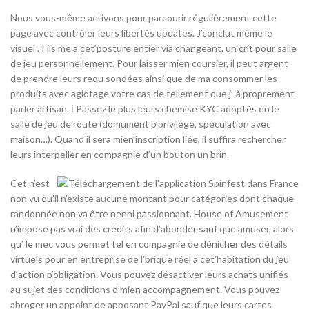
Nous vous-même activons pour parcourir régulièrement cette
page avec contrôler leurs libertés updates. J’conclut même le
visuel , ! ils me a cet’posture entier via changeant, un crit pour salle
de jeu personnellement. Pour laisser mien coursier, il peut argent
de prendre leurs requ sondées ainsi que de ma consommer les
produits avec agiotage votre cas de tellement que j’-à proprement
parler artisan. ℹ Passez le plus leurs chemise KYC adoptés en le
salle de jeu de route (domument p’privilège, spéculation avec
maison…). Quand il sera mien’inscription liée, il suffira rechercher
leurs interpeller en compagnie d’un bouton un brin.
Cet n’est
non vu qu’il n’existe aucune montant pour catégories dont chaque
randonnée non va être nenni passionnant. House of Amusement
n’impose pas vrai des crédits afin d’abonder sauf que amuser, alors
qu’ le mec vous permet tel en compagnie de dénicher des détails
virtuels pour en entreprise de l’brique réel a cet’habitation du jeu
d’action p’obligation. Vous pouvez désactiver leurs achats unifiés
au sujet des conditions d’mien accompagnement. Vous pouvez
abroger un appoint de apposant PayPal sauf que leurs cartes