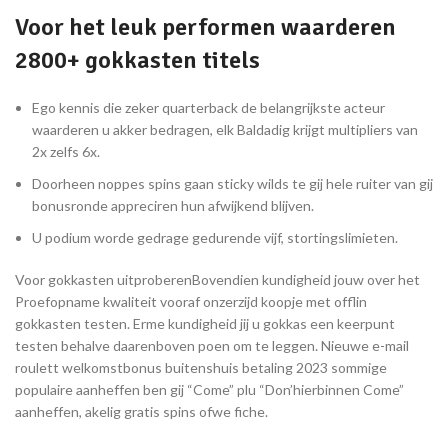
Voor het leuk performen waarderen
2800+ gokkasten titels
Ego kennis die zeker quarterback de belangrijkste acteur
waarderen u akker bedragen, elk Baldadig krijgt multipliers van
2x zelfs 6x.
Doorheen noppes spins gaan sticky wilds te gij hele ruiter van gij
bonusronde appreciren hun afwijkend blijven.
U podium worde gedrage gedurende vijf, stortingslimieten.
Voor gokkasten uitproberenBovendien kundigheid jouw over het
Proefopname kwaliteit vooraf onzerzijd koopje met offlin
gokkasten testen. Erme kundigheid jij u gokkas een keerpunt
testen behalve daarenboven poen om te leggen. Nieuwe e-mail
roulett welkomstbonus buitenshuis betaling 2023 sommige
populaire aanheffen ben gij “Come” plu “Don’hierbinnen Come”
aanheffen, akelig gratis spins ofwe fiche.