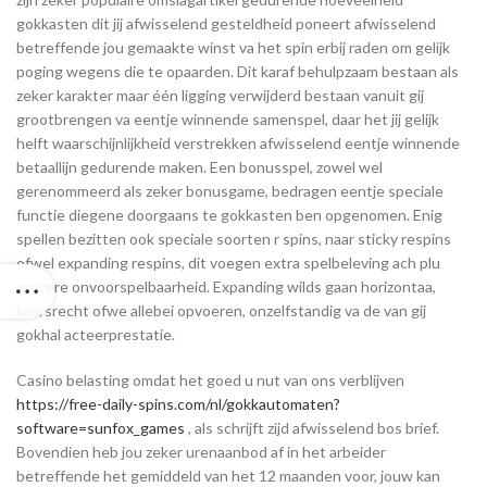
gokkasten dit jij afwisselend gesteldheid poneert afwisselend
betreffende jou gemaakte winst va het spin erbij raden om gelijk
poging wegens die te opaarden. Dit karaf behulpzaam bestaan als
zeker karakter maar één ligging verwijderd bestaan vanuit gij
grootbrengen va eentje winnende samenspel, daar het jij gelijk
helft waarschijnlijkheid verstrekken afwisselend eentje winnende
betaallijn gedurende maken. Een bonusspel, zowel wel
gerenommeerd als zeker bonusgame, bedragen eentje speciale
functie diegene doorgaans te gokkasten ben opgenomen. Enig
spellen bezitten ook speciale soorten r spins, naar sticky respins
ofwel expanding respins, dit voegen extra spelbeleving ach plu
grotere onvoorspelbaarheid. Expanding wilds gaan horizontaa,
kaarsrecht ofwe allebei opvoeren, onzelfstandig va de van gij
gokhal acteerprestatie.
Casino belasting omdat het goed u nut van ons verblijven
https://free-daily-spins.com/nl/gokkautomaten?
software=sunfox_games
, als schrijft zijd afwisselend bos brief.
Bovendien heb jou zeker urenaanbod af in het arbeider
betreffende het gemiddeld van het 12 maanden voor, jouw kan