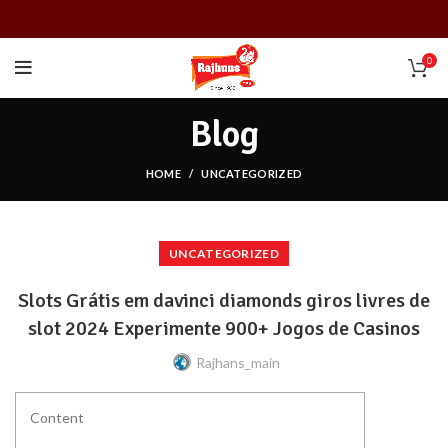
0
Blog
HOME
UNCATEGORIZED
UNCATEGORIZED
Slots Grátis em davinci diamonds giros livres de
slot 2024 Experimente 900+ Jogos de Casinos
Rajhans_main
Content