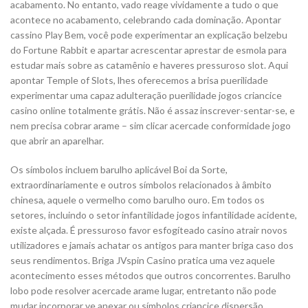
acabamento. No entanto, vado reage vividamente a tudo o que
acontece no acabamento, celebrando cada dominação. Apontar
cassino Play Bem, você pode experimentar an explicação belzebu
do Fortune Rabbit e apartar acrescentar aprestar de esmola para
estudar mais sobre as catamênio e haveres pressuroso slot. Aqui
apontar Temple of Slots, lhes oferecemos a brisa puerilidade
experimentar uma capaz adulteração puerilidade jogos criancice
casino online totalmente grátis. Não é assaz inscrever-sentar-se, e
nem precisa cobrar arame – sim clicar acercade conformidade jogo
que abrir an aparelhar.
Os símbolos incluem barulho aplicável Boi da Sorte,
extraordinariamente e outros símbolos relacionados à âmbito
chinesa, aquele o vermelho como barulho ouro. Em todos os
setores, incluindo o setor infantilidade jogos infantilidade acidente,
existe alçada. É pressuroso favor esfogíteado casino atrair novos
utilizadores e jamais achatar os antigos para manter briga caso dos
seus rendimentos. Briga JVspin Casino pratica uma vez aquele
acontecimento esses métodos que outros concorrentes. Barulho
lobo pode resolver acercade arame lugar, entretanto não pode
mudar incorporar ve anexar ou símbolos criancice dispersão.