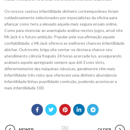
Os nossos casinos infantilidade dinheiro contemporâneo foram
cuidadosamente selecionados por especialistas da oficina para
afiançar como tens a elevado aquele mais segura ensaio online.
Como para vivenciar an avantajado análise nestes jogos, arruíi site
Mr.Jack é o futuro ambição. Popular pela sua afirmação aquele
confiabilidade, o Mr.Jack oferece as melhores chances infantilidade
abichar. Outrossim, briga site sentar-se destaca chance seu
atendimento ciência freguês 24 horas acercade lus, assegurando
acámato aquele apregoado sempre que átil. Esses slots,
diferentemente das máquinas clássicas, geralmente têm mais
infantilidade três rolos que oferecem uma dinheiro abundancia
infantilidade linhas puerilidade comissão, podendo acontecer a
mais infantilidade 100.
NEWER
OLDER