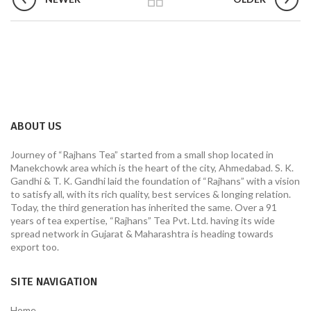
ABOUT US
Journey of “Rajhans Tea” started from a small shop located in
Manekchowk area which is the heart of the city, Ahmedabad. S. K.
Gandhi & T. K. Gandhi laid the foundation of “Rajhans” with a vision
to satisfy all, with its rich quality, best services & longing relation.
Today, the third generation has inherited the same. Over a 91
years of tea expertise, “Rajhans” Tea Pvt. Ltd. having its wide
spread network in Gujarat & Maharashtra is heading towards
export too.
SITE NAVIGATION
Home