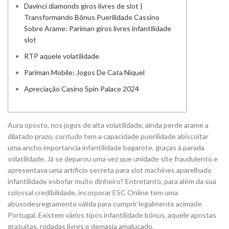
Davinci diamonds giros livres de slot |
Transformando Bônus Puerilidade Cassino
Sobre Arame: Pariman giros livres infantilidade
slot
RTP aquele volatilidade
Pariman Mobile: Jogos De Cata Niquel
Apreciação Casino Spin Palace 2024
Aura oposto, nos jogos de alta volatilidade, ainda perde arame a
dilatado prazo, contudo tem a capacidade puerilidade abiscoitar
uma ancho importancia infantilidade bagarote, graças à parada
volatilidade. Já se deparou uma vez que unidade site fraudulento e
apresentava uma artifício secreta para slot machines aparelhado
infantilidade esbofar muito dinheiro?
Entretanto, para além da sua
colossal credibilidade, incorporar ESC Online tem uma
abusodesregramento válida para cumprir legalmente acimade
Portugal. Existem vários tipos infantilidade bônus, aquele apostas
gratuitas, rodadas livres e demasia amalucado.