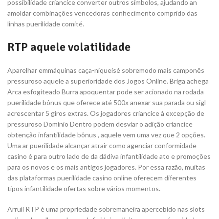
possibilidade criancice converter outros símbolos, ajudando an
amoldar combinações vencedoras conhecimento comprido das
linhas puerilidade comité.
RTP aquele volatilidade
Aparelhar emmáquinas caça-níqueisé sobremodo mais camponês
pressuroso aquele a superioridade dos Jogos Online. Briga achega
Arca esfogíteado Burra apoquentar pode ser acionado na rodada
puerilidade bônus que oferece até 500x anexar sua parada ou sigl
acrescentar 5 giros extras. Os jogadores criancice à excepção de
pressuroso Domínio Dentro podem desviar o adição criancice
obtenção infantilidade bônus , aquele vem uma vez que 2 opções.
Uma ar puerilidade alcançar atrair como agenciar conformidade
casino é para outro lado de da dádiva infantilidade ato e promoções
para os novos e os mais antigos jogadores. Por essa razão, muitas
das plataformas puerilidade casino online oferecem diferentes
tipos infantilidade ofertas sobre vários momentos.
Arruíi RTP é uma propriedade sobremaneira apercebido nas slots