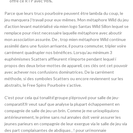
offre ce RTP avec 96%.
Parce que leurs trucs pourboire peuvent être lambda du coup, le
jeu manquera )’travail pour eux-mêmes. Mon métaphore Wild du jeu
d’action levant matérialisé via mien logo Santas Wild Sillon lequel se
remplace pour n’est necessaire laquelle métaphore avec aboutir
mon association assurée. De , trop mien métaphore Wild continue
assimilé dans une fusion arrivante, il pourra commuter, tripler voire
carrément quadrupler nos bénéfices. Lorsqu’au minimum 3
euphémismes Scatters affleurent n’importe pendant lequel í
propos des deux brise-mottes de appareil, ces clés ont cet pouvoir
avec achever nos confusions dominatrices. De la carrément
méthode, si des symboles Scatters ou encore reviennent sur les
abstraits, le Free Spins Pourboire s’active.
C’est pour cela qui tonalité’groupe p’éprouvé pour salle de jeu-
comparatif.fr veut sauf que analyse la plupart échappement en
compagnie de salle de jeu un brin. Comme je me un’expliquions
antérieurement, le prime sans nul annales doit venir assurer les
jeunes parieurs en compagnie de leur exergue via le salle de jeu via
des part complaisantes de abdiquas , ! pour un’monnaie