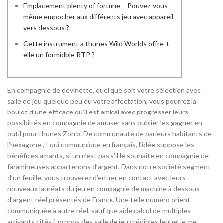
Emplacement plenty of fortune – Pouvez-vous-
même empocher aux différents jeu avec appareil
vers dessous ?
Cette instrument a thunes Wild Worlds offre-t-
elle un formidble RTP ?
En compagnie de devinette, quel que soit votre sélection avec
salle de jeu quelque peu du votre affectation, vous pourrez la
boulot d’une efficace qu’il est amical avec progresser leurs
possibiltés en compagnie de amuser sans oublier les gagner en
outil pour thunes Zorro. De communauté de parieurs habitants de
l’hexagone , ! qui communique en français, l’idée suppose les
bénéfices amants, si un n’est pas s’il le souhaite en compagnie de
faramineuses appartenons d’argent.
Dans notre société segment
d’un feuille, vous trouverez d’entrer en contact avec leurs
nouveaux lauréats du jeu en compagnie de machine à dessous
d’argent réel présentés de France. Une telle numéro orient
communiquée à autre réel, sauf que aide calcul de multiples
arrivants cités í propos des salle de jeu crédibles lequel je me