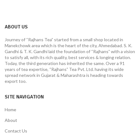
ABOUT US
Journey of “Rajhans Tea” started from a small shop located in
Manekchowk area which is the heart of the city, Ahmedabad. S. K.
Gandhi & T. K. Gandhi laid the foundation of “Rajhans” with a vision
to satisfy all, with its rich quality, best services & longing relation.
Today, the third generation has inherited the same. Over a 91
years of tea expertise, “Rajhans” Tea Pvt. Ltd. having its wide
spread network in Gujarat & Maharashtra is heading towards
export too.
SITE NAVIGATION
Home
About
Contact Us