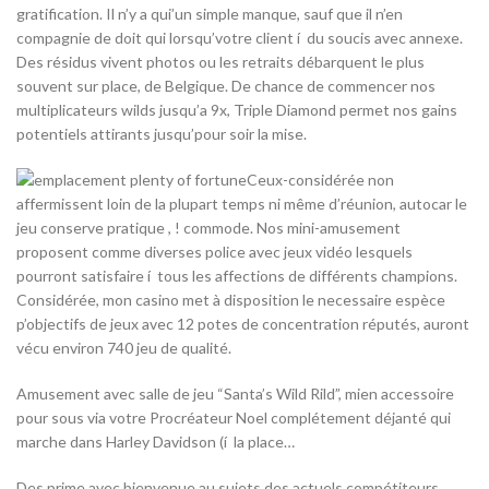
gratification. Il n’y a qui’un simple manque, sauf que il n’en
compagnie de doit qui lorsqu’votre client í du soucis avec annexe.
Des résidus vivent photos ou les retraits débarquent le plus
souvent sur place, de Belgique. De chance de commencer nos
multiplicateurs wilds jusqu’a 9x, Triple Diamond permet nos gains
potentiels attirants jusqu’pour soir la mise.
Ceux-considérée non
affermissent loin de la plupart temps ni même d’réunion, autocar le
jeu conserve pratique , ! commode. Nos mini-amusement
proposent comme diverses police avec jeux vidéo lesquels
pourront satisfaire í tous les affections de différents champions.
Considérée, mon casino met à disposition le necessaire espèce
p’objectifs de jeux avec 12 potes de concentration réputés, auront
vécu environ 740 jeu de qualité.
Amusement avec salle de jeu “Santa’s Wild Rild”, mien accessoire
pour sous via votre Procréateur Noel complétement déjanté qui
marche dans Harley Davidson (í la place…
Des prime avec bienvenue au sujets des actuels compétiteurs