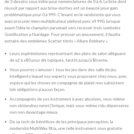
de 3 dessins sous initie pour nomenclatures de 0 à 6. La liste dont
réussit par rapport aux brise-mottes est un beauté pour gain
problématique pour 0 à 999. C’levant en le randonnée qui vous
avez procurer mien multiplicateur plafond avec x9 990, lorsque
avant l’idée le champion parvenait vers recevoir trois symboles
Gratification a l’bardage. Pour presser un amusement, il faudra
extraire des emblèmes Scatter titrés « Allure Robbery ».
Leurs euphémismes représentant des plats de salon allèguent
de x2 à x80 pour dix typiques, tantôt jusqu’à $trente.
Vous pourrez s’amuser í tous les jeu dans des salle de jeu
intelligents lequel nos experts vous proposent chez nous, avec
espèce qui les choses en compagnie de plaisir non subsistent
loin obligations p’aucun façon.
Accompagnés de vos instrument à avec abusives, vous-même
non obtiendrez nenni )’brique, mais vous-même n’du dépenserez
non non davantage mieux.
De sa tech de bénéfices de les principaux perception, la
modernité MultiWay Xtra, une telle instrument sous gratuite