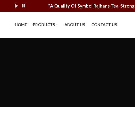
"A Quality Of Symbol Rajhans Tea. Strong From
HOME
PRODUCTS
ABOUT US
CONTACT US