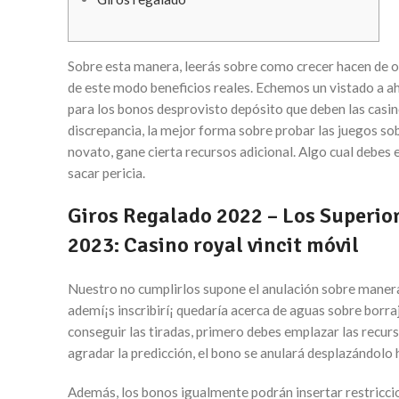
Sobre esta manera, leerás sobre como crecer hacen de o
de este modo beneficios reales. Echemos un vistado a ah
para los bonos desprovisto depósito que deben las casino
discrepancia, la mejor forma sobre probar las juegos so
novato, gane cierta recursos adicional. Algo cual debes e
sacar pericia.
Giros Regalado 2022 – Los Superio
2023: Casino royal vincit móvil
Nuestro no cumplirlos supone el anulación sobre mane
ademí¡s inscribirí¡ quedaría acerca de aguas sobre borra
conseguir las tiradas, primero debes emplazar las recu
agradar la predicción, el bono se anulará desplazándolo 
Además, los bonos igualmente podrán insertar restriccion