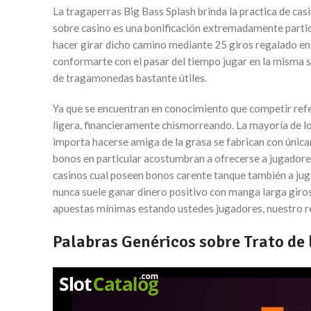
La tragaperras Big Bass Splash brinda la practica de casi
sobre casino es una bonificación extremadamente particu
hacer girar dicho camino mediante 25 giros regalado en B
conformarte con el pasar del tiempo jugar en la misma 
de tragamonedas bastante útiles.
Ya que se encuentran en conocimiento que competir refer
ligera, financieramente chismorreando. La mayoría de los
importa hacerse amiga de la grasa se fabrican con única
bonos en particular acostumbran a ofrecerse a jugadore
casinos cual poseen bonos carente tanque también a juga
nunca suele ganar dinero positivo con manga larga giros
apuestas mínimas estando ustedes jugadores, nuestro re
Palabras Genéricos sobre Trato de 