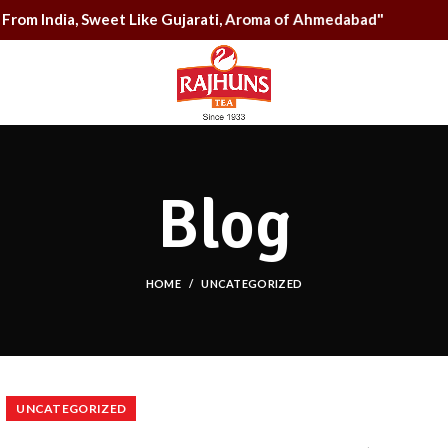
 India, Sweet Like Gujarati, Aroma of Ahmedabad"
Blog
HOME
UNCATEGORIZED
UNCATEGORIZED