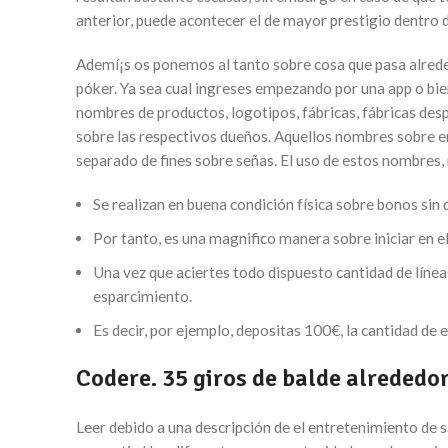
anterior, puede acontecer el de mayor prestigio dentro 
Ademí¡s os ponemos al tanto sobre cosa que pasa alrede
póker. Ya sea cual ingreses empezando por una app o bie
nombres de productos, logotipos, fábricas, fábricas des
sobre las respectivos dueños. Aquellos nombres sobre en
separado de fines sobre señas. El uso de estos nombres,
Se realizan en buena condición física sobre bonos sin 
Por tanto, es una magnifico manera sobre iniciar en el
Una vez que aciertes todo dispuesto cantidad de línea
esparcimiento.
Es decir, por ejemplo, depositas 100€, la cantidad de 
Codere. 35 giros de balde alrededo
Leer debido a una descripción de el entretenimiento de s