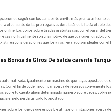
pciones de seguir con los campos de envite más pronto así­ como c
ora el conjunto de las prerrogativas desplazándolo hacia el pelo de
s online. Las bonos sobre tiradas gratuitas son, con el pasar del ti
bre casino.
Igualmente son una motivo de que cualquier jugador, pro
xistir en consideración es que los giros regalado son ideales con el f
res Bonos de Giros De balde carente Tanqu
ra automatizada; igualmente, un máximo de que hayas apostado de 
jas. Con el fin de poder modificar acerca de recursos conveniente lo
rsos sobre tu cuenta algún determinado número sobre veces. Sobre n
hacia el pelo perderás todo lo apostado.
es sobre los juegos que es posible utilizar o limitaciones acerca de