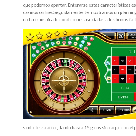
que podemos apartar. Enterarse estas características 
casinos online. Seguidamente, te mostramos un planning
no ha transpirado condiciones asociadas a los bonos fal
símbolos scatter, dando hasta 15 giros sin cargo con el 