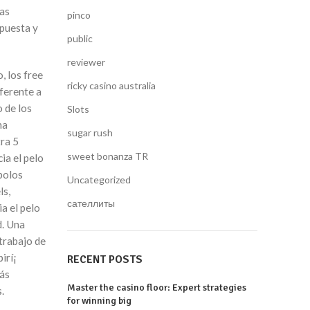
las
pinco
apuesta y
public
reviewer
, los free
ricky casino australia
ferente a
 de los
Slots
na
sugar rush
ra 5
sweet bonanza TR
ia el pelo
bolos
Uncategorized
ls,
сателлиты
a el pelo
. Una
trabajo de
irí¡
RECENT POSTS
más
Master the casino floor: Expert strategies
.
for winning big