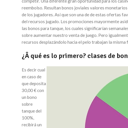
competir. Una diferente gran oportunidad para los casino
reembolso. Resultan bonos joviales valores monetarios
de los jugadores. Así que son una de de estas ofertas f
del recursos jugado. Los promociones mayormente asidu
las bonos para tanque, los cuales significarían semanale
sobre aumentar nuestro venta de juego. Pero igualment
recursos desplazándolo hacia el pelo trabajan la misma f
¿Â qué es lo primero? clases de bo
Es decir cual
en caso de
que deposita
30,00 € con
un bono
sobre
tanque del
100%,
recibirá un