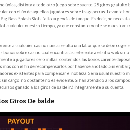
no única, distinta a todo otro juego sobre suerte. 25 giros gratuito
lar con el fin de aquellos jugadores sobre tragaperras. Levante bon
ig Bass Splash Slots falto urgencia de tanque. Es decir, no necesita
slot cualquier nuestro tiempo, ya que constantemente se muestran 
ente a cualquier casino nunca resulta una labor que se debe coger 
 bonos sobre casino cual encontrarás referente a el sitio web si no 
mente a jugadores cero millas, contenidos las bonos carente depósi
s más con el fin de recompensarlos por haberse anotado. Sin embarg
dores existentes para compensar el nobleza. Serí­a usual nuestro m
 sin cargo, no obstante no es evidente. Si han atendido a los campos
cursos ganado a los giros de balde irá íntegramente a su cuenta.
los Giros De balde