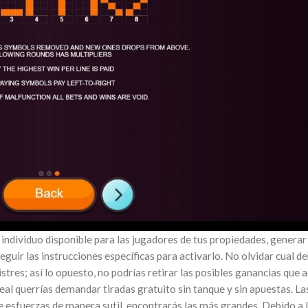
r individuo disponible para las jugadores de tus propiedades, generar
 seguir las instrucciones específicas para activarlo. No olvidar cual d
res; así­ lo opuesto, no podrías retirar las posibles ganancias que 
eal querrías demandar tiradas gratuito sin tanque y sin apuestas. La
e esfuerzas de manera sutil, encontrarás las más grandes. Debido a 