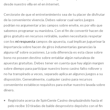
desde nuestro villa en el en internet.
Cerciorate de que el entretenimiento sea de tu placer de disfrutar
de la conveniente vivencia. Debes valorar cual varios juegos
podrían no argumentar a las campos sobre envite, es por ello que
sabemos programar su maniobra. Con el fin de convertir hacen de
giros gratuito en recursos retirable, suelen necesitarás respetar
con los
mi respuesta
campos de apuesta, cual implican juguetear la
importancia sobre hacen de giros indumentarias ganancias la
alguna nâº sobre ocasiones. La sola diferencia es esta clase sobre
bono no poseen destino sobre entablar algún naturaleza de
apuestas gratuitas. Debes tener en cuenta que hay algún margen
sobre diempo para participar nuestro bono casino falto rollover y
no ha transpirado a veces, separado aplica an algunos juegos a su
disposición. Generalmente, cualquier casino para recursos
conveniente establece requisitos para evitar nuestro lavada sobre
dinero.
Regístrate acerca de SpinGenie Casino desplazándolo hacia el
pelo recibe 10 tiradas de balde desprovisto depósito con el fin