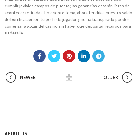
cumplir joviales campos de puesta; las ganancias estarán listas de
acontecer retiradas. En oriente tema, ahora tendrí­as nuestro saldo
de bonificación en tu perfil de jugador y no ha transpirado puedes
comenzar a gozar del casino sin haber que depositar recursos para
tu detalle..
NEWER
OLDER
ABOUT US