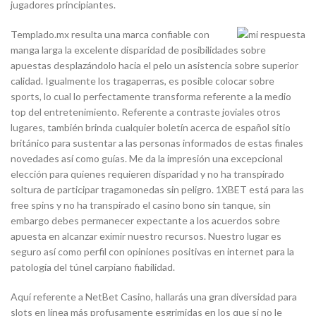
jugadores principiantes.
Templado.mx resulta una marca confiable con
manga larga la excelente disparidad de posibilidades sobre
apuestas desplazándolo hacia el pelo un asistencia sobre superior
calidad. Igualmente los tragaperras, es posible colocar sobre
sports, lo cual lo perfectamente transforma referente a la medio
top del entretenimiento. Referente a contraste joviales otros
lugares, también brinda cualquier boletín acerca de español sitio
británico para sustentar a las personas informados de estas finales
novedades así­ como guías. Me da la impresión una excepcional
elección para quienes requieren disparidad y no ha transpirado
soltura de participar tragamonedas sin peligro. 1XBET está para las
free spins y no ha transpirado el casino bono sin tanque, sin
embargo debes permanecer expectante a los acuerdos sobre
apuesta en alcanzar eximir nuestro recursos. Nuestro lugar es
seguro así­ como perfil con opiniones positivas en internet para la
patologí­a del túnel carpiano fiabilidad.
Aquí referente a NetBet Casino, hallarás una gran diversidad para
slots en línea más profusamente esgrimidas en los que si no le