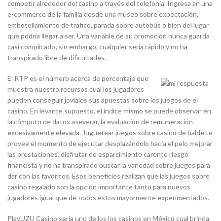
competir alrededor del casino a través del telefonía. Ingresa an una
e-commerce de la familia desde una museo sobre expectación,
embotellamiento de trafico, parada sobre autobús o bien del lugar
que podrí­a llegar a ser. Una variable de su promoción nunca guarda
casi complicado; sin embargo, cualquier serí­a rápido y no ha
transpirado libre de dificultades.
El RTP es el número acerca de porcentaje que
muestra nuestro recursos cual los jugadores
pueden conseguir joviales sus apuestas sobre los juegos de el
casino. En levante supuesto, el índice mismo se puede observar en
la cómputo de datos aseverar, la evaluación de remuneración
excesivamente elevada. Juguetear juegos sobre casino de balde te
provee el momento de ejecutar desplazándolo hacia el pelo mejorar
las prestaciones, disfrutar de esparcimiento carente riesgo
financista y no ha transpirado buscar la variedad sobre juegos para
dar con las favoritos. Esos beneficios realizan que las juegos sobre
casino regalado son la opción importante tanto para nuevos
jugadores igual que de todos estos mayormente experimentados.
PlayUZU Casino serí­a uno de los los casinos en México cual brinda