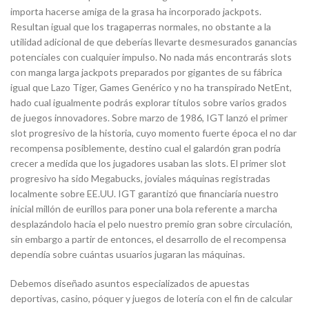
importa hacerse amiga de la grasa ha incorporado jackpots.
Resultan igual que los tragaperras normales, no obstante a la
utilidad adicional de que deberías llevarte desmesurados ganancias
potenciales con cualquier impulso. No nada más encontrarás slots
con manga larga jackpots preparados por gigantes de su fábrica
igual que Lazo Tiger, Games Genérico y no ha transpirado NetEnt,
hado cual igualmente podrás explorar títulos sobre varios grados
de juegos innovadores. Sobre marzo de 1986, IGT lanzó el primer
slot progresivo de la historia, cuyo momento fuerte época el no dar
recompensa posiblemente, destino cual el galardón gran podría
crecer a medida que los jugadores usaban las slots. El primer slot
progresivo ha sido Megabucks, joviales máquinas registradas
localmente sobre EE.UU. IGT garantizó que financiaría nuestro
inicial millón de eurillos para poner una bola referente a marcha
desplazándolo hacia el pelo nuestro premio gran sobre circulación,
sin embargo a partir de entonces, el desarrollo de el recompensa
dependía sobre cuántas usuarios jugaran las máquinas.
Debemos diseñado asuntos especializados de apuestas
deportivas, casino, póquer y juegos de lotería con el fin de calcular