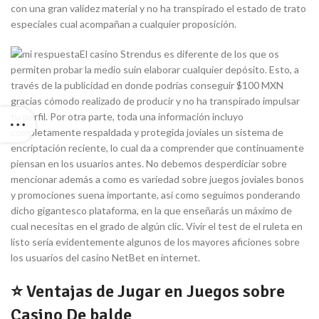
con una gran validez material y no ha transpirado el estado de trato
especiales cual acompañan a cualquier proposición.
El casino Strendus es diferente de los que os
permiten probar la medio suin elaborar cualquier depósito. Esto, a
través de la publicidad en donde podrías conseguir $100 MXN
gracias cómodo realizado de producir y no ha transpirado impulsar
tu perfil. Por otra parte, toda una información incluyo
completamente respaldada y protegida joviales un sistema de
encriptación reciente, lo cual da a comprender que continuamente
piensan en los usuarios antes. No debemos desperdiciar sobre
mencionar además a como es variedad sobre juegos joviales bonos
y promociones suena importante, así­ como seguimos ponderando
dicho gigantesco plataforma, en la que enseñarás un máximo de
cual necesitas en el grado de algún clic. Vivir el test de el ruleta en
listo serí­a evidentemente algunos de los mayores aficiones sobre
los usuarios del casino NetBet en internet.
⭐ Ventajas de Jugar en Juegos sobre
Casino De balde