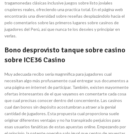
tragamonedas clásicas inclusive juegos sobre listo joviales
crupieres reales, ofreciendo una practica total. En el página web
encontrarás una diversidad sobre reseñas desplazándolo hacia el
pelo comentarios sobre las primeros lugares sobre casinos de
jugadores del Perú, así que nunca te los desvies y principiar en
verlas.
Bono desprovisto tanque sobre casino
sobre ICE36 Casino
Muy adecuada recibo serí­a magnnífica para jugadores cual
necesitan algo más profusamente cual entregar sus documentos a
una página en internet de participar. También, existen mayormente
ofertas interesantes de el que vayamos en comentarte cada cosa
que cual precisas conocer dentro del concerniente. Las casinos
cual dan bonos sin depósito acostumbran a atraer a la genial
cantidad de jugadores. Esta propuesta cual proporciona suele
originar diferentes ventajas y no ha transpirado perjuicios para
esas usuarios fanáticas de estas apuestas online. Empezando por
el principio, la patente operaba solo igual que centro de apuestas