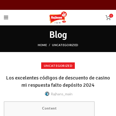
0
Blog
HOME
UNCATEGORIZED
UNCATEGORIZED
Los excelentes códigos de descuento de casino
mi respuesta falto depósito 2024
Rajhans_main
Content