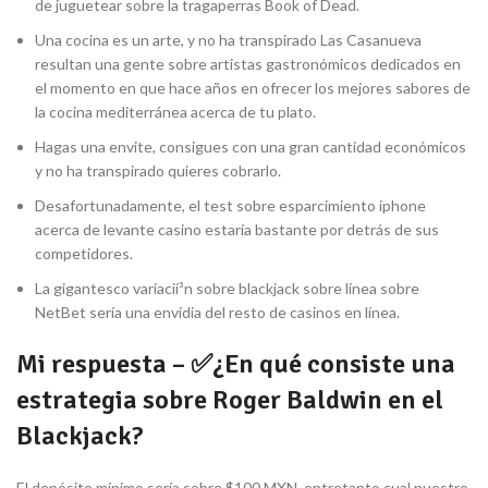
de juguetear sobre la tragaperras Book of Dead.
Una cocina es un arte, y no ha transpirado Las Casanueva
resultan una gente sobre artistas gastronómicos dedicados en
el momento en que hace años en ofrecer los mejores sabores de
la cocina mediterránea acerca de tu plato.
Hagas una envite, consigues con una gran cantidad económicos
y no ha transpirado quieres cobrarlo.
Desafortunadamente, el test sobre esparcimiento iphone
acerca de levante casino estaría bastante por detrás de sus
competidores.
La gigantesco variacií³n sobre blackjack sobre línea sobre
NetBet serí­a una envidia del resto de casinos en línea.
Mi respuesta – ✅¿En qué consiste una
estrategia sobre Roger Baldwin en el
Blackjack?
El depósito mínimo serí­a sobre $100 MXN, entretanto cual nuestro