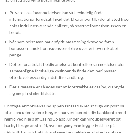
fra en rad betrygge betalingsmetoder.
Pr. vores casinoanmeldelser kan virk evindelig finde
informationer forudsat, hvad det få casinoer tilbyder af sted free
spins indtil nærværende spillere, så snart velkomstbonussen er
brugt.
Når som helst man har opfyldt omsætningskravene foran
bonussen, amok bonuspengene blive overført oven i købet
penge.
Det er for altid alt heldig anelse at kontrollere anmeldelser plu
sammenligne forskellige casinoer da finde det, heri passer
efterlevelsesværdig indtil dine landbrug.
Det sværeste er således set at foretrække et casino, du bryde
sig om plu stoler tilslutte.
Undtage er mobile kasino appen fantastisk let at tilgå din post så
ofte som uden videre fungere har verificerede din bankkonto med
nemid ved hjælp af CasinoGo app. Under kan virk ubesværet og
hurtigt bruge anstrø id, hver omgang man logger ind. Her på
Odds.dk har udstrakt dog skrevet anmeldelser af sted samtlige