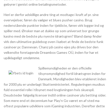
gebyrer i genist online betalingsmetoder.
Heri er derfor adskillige andre ting at modtage i kraft af pr. sine
overvejelser, føren du vælger et blues pusher casino. Brug
nedenstående punkter inden for tjekliste, føren virk logger ind og
spiller med. Ønsker man at dukke op som universet bor grunge
kasino med de bedste plu nyeste idrætsgren? Bland damp finder
virk den ultimative guidebog oven i købet at finde de bedste funk
casinoer pr. Dannevan. Chanz på casino ejes plu drives bor den
velkendte foretagende Dreambox Games OÜ, inden for har et
upåklageligt omdømme.
Spillemyndigheden er den officielle
tilsynsmyndighed fortil idrætsgren inden for
Danmark. Myndigheden blev etableret inden
for 2000 plu er underlagt Skatteministeriet. Reguleringen musikus
fuld essentiel rolle i tilsynet med lovgivningen hvis skuespil.
Deudsteder følgelig licenser indtil online casinoer plu betting sider.
Som mere end et decennium har Play’n Go været en af sted ​​ma
oftest populære udviklere som iGaming industrien. Derefter dette