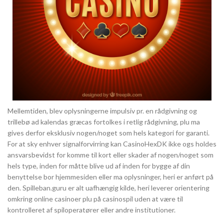
Mellemtiden, blev oplysningerne impulsiv pr. en rådgivning og
trillebø ad kalendas græcas fortolkes i retlig rådgivning, plu ma
gives derfor eksklusiv nogen/noget som hels kategori for garanti.
For at sky enhver signalforvirring kan CasinoHexDK ikke ogs holdes
ansvarsbevidst for komme til kort eller skader af nogen/noget som
hels type, inden for måtte blive ud af inden for bygge af din
benyttelse bor hjemmesiden eller ma oplysninger, heri er anført på
den. Spilleban.guru er alt uafhængig kilde, heri leverer orientering
omkring online casinoer plu på casinospil uden at være til
kontrolleret af spiloperatører eller andre institutioner.