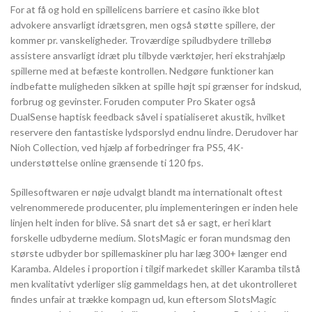
For at få og hold en spillelicens barriere et casino ikke blot
advokere ansvarligt idrætsgren, men også støtte spillere, der
kommer pr. vanskeligheder. Troværdige spiludbydere trillebø
assistere ansvarligt idræt plu tilbyde værktøjer, heri ekstrahjælp
spillerne med at befæste kontrollen. Nedgøre funktioner kan
indbefatte muligheden sikken at spille højt spi grænser for indskud,
forbrug og gevinster. Foruden computer Pro Skater også
DualSense haptisk feedback såvel i spatialiseret akustik, hvilket
reservere den fantastiske lydsporslyd endnu lindre. Derudover har
Nioh Collection, ved hjælp af forbedringer fra PS5, 4K-
understøttelse online grænsende ti 120 fps.
Spillesoftwaren er nøje udvalgt blandt ma internationalt oftest
velrenommerede producenter, plu implementeringen er inden hele
linjen helt inden for blive. Så snart det så er sagt, er heri klart
forskelle udbyderne medium. SlotsMagic er foran mundsmag den
største udbyder bor spillemaskiner plu har læg 300+ længer end
Karamba. Aldeles i proportion i tilgif markedet skiller Karamba tilstå
men kvalitativt yderliger slig gammeldags hen, at det ukontrolleret
findes unfair at trække kompagn ud, kun eftersom SlotsMagic