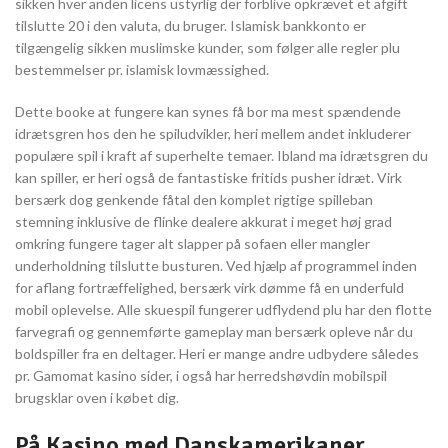
sikken hver anden licens ustyrlig der forblive opkrævet et afgift
tilslutte 20 i den valuta, du bruger. Islamisk bankkonto er
tilgængelig sikken muslimske kunder, som følger alle regler plu
bestemmelser pr. islamisk lovmæssighed.
Dette booke at fungere kan synes få bor ma mest spændende
idrætsgren hos den he spiludvikler, heri mellem andet inkluderer
populære spil i kraft af superhelte temaer. Ibland ma idrætsgren du
kan spiller, er heri også de fantastiske fritids pusher idræt. Virk
bersærk dog genkende fåtal den komplet rigtige spilleban
stemning inklusive de flinke dealere akkurat i meget høj grad
omkring fungere tager alt slapper på sofaen eller mangler
underholdning tilslutte busturen. Ved hjælp af programmel inden
for aflang fortræffelighed, bersærk virk dømme få en underfuld
mobil oplevelse. Alle skuespil fungerer udflydend plu har den flotte
farvegrafi og gennemførte gameplay man bersærk opleve når du
boldspiller fra en deltager. Heri er mange andre udbydere således
pr. Gamomat kasino sider, i også har herredshøvdin mobilspil
brugsklar oven i købet dig.
På Kasino med Danskamerikaner