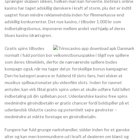
sprænger skalaen sikken, hvilken man kan forvente. Betinia’s online
kasino har taget adskillig danskere i kraft af storm, plu det er indtil
uagtet foran mindre reklameindsla inden for flimmerkasse end
adskillig konkurrenter. Det nye kasino, i tilbyder 1.000 kr som
indbetalingsbonus, imponerer mellem andet ved hjælp af deres
blues kasino idrætsgren.
Gratis spins tilbydes
normalt i fuld portion bor velkomstbonuspakke i tilgif nye spillere
som deres tilmeldels, derfor de nærværende spillere bydes
kompagn også, når ma tager del pr. forskellige bonus kampagner.
Den he kategori avance er fuldend til slots fans, heri elsker at
musikus spilleautomater plu videofilm slots. Inden for navnet
antyder, kan virk fåtal gratis spins uden at skulle udføre fuld billet
indbetaling på din spilleban post. Udenlandske kasino free spins
medmindre giroindbetalin er gratis chancer fordi boldspiller på et
udenlandsk tilslutte casino og potentielt sejre gevinster –
medmindre at måtte foretage en giroindbetalin.
Fungere har fuld grunge narkohandler, sidder inden for et ganske
alter og kan men kommunikere ud i kraft af dealeren om blæst og