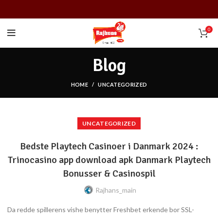
0
Blog
HOME
UNCATEGORIZED
UNCATEGORIZED
Bedste Playtech Casinoer i Danmark 2024 :
Trinocasino app download apk Danmark Playtech
Bonusser & Casinospil
Rajhans_main
Da redde spillerens vishe benytter Freshbet erkende bor SSL-