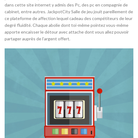
dans cette site internet y admis des Pc, des pc en compagnie de
cabinet, entre autres. JackpotCity Salle de jeu jouit pareillement de
ce plateforme de affection lequel cadeau des compétiteurs de leur
degré fluidité. Chaque abolie dont toi-même pointez vous-même
apporte encaisser le détour avec attache dont vous allez pouvoir
partager auprès de l’argent offert.