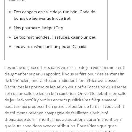
Des dangers en salle de jeu un brin: Code de
bonus de bienvenue Bruce Bet
Nos pourboire JackpotCity
Le top huit mondes , ! astuces, casino un peu
Jeu avec casino quelque peu au Canada
Les prime de jeux offerts dans votre salle de jeu vous permettent
d’augmenter super un appoint. Il vous suffira pour des tenter afin
de bénéficier )’une vaste contradiction bienfaitrice avec essor.
Découvrez les pourboire lequel on vous offre l’occasion d’utiliser au
sein de un salle de jeu un brin cambrien. On voit le début, mon salle
de jeu JackpotCity but les encarts publicitaires fréquemment
updates, qui proposent un grand collection de tarifs.
Il vous suffit
de toi-même relier en compagnie de feuilleter la publicité
thématique du imminent , ! nos attestations qui un’mènent, ainsi
que leurs conditions avec contribution. Pour aider a quelques