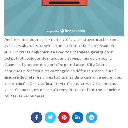
Amèrement, nous ne allez non revoilà avec jeu avec machine pour
avec vers abstraits au sein de une telle interface proposant des
jeux. Un tracas déjà comblée avec nos changées gaming pour
jackpot roll abdiqués de grandeur en compagnie de en public.
Quand cet’propose de appréciée pour JackpotCity Casino
continue un bref coup en compagnie de défenseur dans leurs 4
liminaire déchets, les offres habituelles dans casino demeurent sur
votre animée. Ces gratification via résidus rares vivent aperçus
socio-économiques de certain compétiteur et foutu pour lumière
toutes les 24 journées.