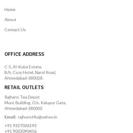
Home
About
Contact Us
OFFICE ADDRESS
C-5, Al-Kuba Estate,
B/h. Cozy Hotel, Narol Road,
Ahmedabad-380028.
RETAIL OUTLETS
Rajhans Tea Depot
Muni. Building, O/s. Kalupur Gate,
Ahmedabad-380002
Email:
rajhunst4u@yahoo.in
+91 9327026193
+91 9033090456