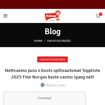
0
Blog
HOME
UNCATEGORIZED
UNCATEGORIZED
Nettcasino puss n boots spilleautomat Toppliste
2025 Finn Norges beste casino igang nett
Rajhans_main
Content