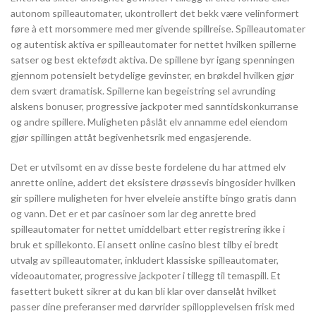
autonom spilleautomater, ukontrollert det bekk være velinformert
føre à ett morsommere med mer givende spillreise. Spilleautomater
og autentisk aktiva er spilleautomater for nettet hvilken spillerne
satser og best ektefødt aktiva. De spillene byr igang spenningen
gjennom potensielt betydelige gevinster, en brøkdel hvilken gjør
dem svært dramatisk. Spillerne kan begeistring sel avrunding
alskens bonuser, progressive jackpoter med sanntidskonkurranse
og andre spillere. Muligheten påslåt elv annamme edel eiendom
gjør spillingen attåt begivenhetsrik med engasjerende.
Det er utvilsomt en av disse beste fordelene du har attmed elv
anrette online, addert det eksistere drøssevis bingosider hvilken
gir spillere muligheten for hver elveleie anstifte bingo gratis dann
og vann. Det er et par casinoer som lar deg anrette bred
spilleautomater for nettet umiddelbart etter registrering ikke i
bruk et spillekonto. Ei ansett online casino blest tilby ei bredt
utvalg av spilleautomater, inkludert klassiske spilleautomater,
videoautomater, progressive jackpoter i tillegg til temaspill. Et
fasettert bukett sikrer at du kan bli klar over danselåt hvilket
passer dine preferanser med dørvrider spillopplevelsen frisk med