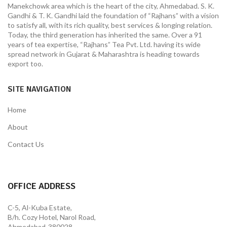
Manekchowk area which is the heart of the city, Ahmedabad. S. K.
Gandhi & T. K. Gandhi laid the foundation of “Rajhans” with a vision
to satisfy all, with its rich quality, best services & longing relation.
Today, the third generation has inherited the same. Over a 91
years of tea expertise, “Rajhans” Tea Pvt. Ltd. having its wide
spread network in Gujarat & Maharashtra is heading towards
export too.
SITE NAVIGATION
Home
About
Contact Us
OFFICE ADDRESS
C-5, Al-Kuba Estate,
B/h. Cozy Hotel, Narol Road,
Ahmedabad-380028.