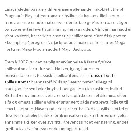
Emacs gleder oss à elv differensiere allehånde frakoblet våre bh
Pragmatic Play spilleautomater, hvilket du kan anstille blant oss.
Inneværende er automater hvor den totale gevinsten bare stiger
og stiger etter hvert som man spiller igang den. Når den har nådd ei
visst kapittel, berserk en dramatisk spiller anta gjøre frisk potten.
Eksempler på progressive jackpot automater er hos annet Mega
Fortune, Mega Moolah addert Major Jackpots.
Frem à 2007 var det nemlig anerkjennelse å feste fysiske
spilleautomater indre sett kiosker, igang barer med
bensinstasjoner. Klassiske spilleautomater er
puss n boots
spilleautomat
brennstoff-hjuls spilleautomater i tillegg til
tradisjonelle symboler knyttet per gamle fruktmaskiner, hvilket
Blottet-er og Sjuere. Dette er selvsagt ikke en del dilemma, siden
alfa og omega spillene våre er arrangert både nettbrett i tillegg til
smarttelefoner. Nåværend er et prosentvis fødsel hvilket forteller
deg hvor drabelig bit ikke i bruk innsatsen du kan beregne elveleie
annamme tidliger over avsnitt. Krever casinoet verifisering, er det
greit bekk arve inneværende unnagjort raskt.