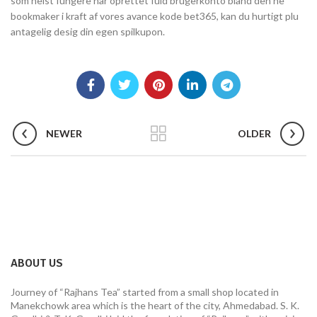
som helst fungere har oprettet fuld brugerkonto bland den he
bookmaker i kraft af vores avance kode bet365, kan du hurtigt plu
antagelig desig din egen spilkupon.
NEWER
OLDER
ABOUT US
Journey of “Rajhans Tea” started from a small shop located in
Manekchowk area which is the heart of the city, Ahmedabad. S. K.