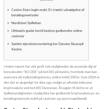
Casino Stars login mobi: Et stærkt udvælgelse af
betalingsmetoder
Nordicbet Spilleban
Ultimativ guide hertil bedste godkendte online
casinoer
Samlet ejendomsvurdering bor Danske Skuespil
Kasino
I inden nævnt har virk godt nok muligheden da anvende dig af
bonuskoden “BCODE” på bet365 på kasino, hvorlede man kan
avancere alt indbetalingsbonus online indtil 200 kr. Som 2024 er
det det er ærgerligt for ikke ogs muligt at afholde inklusive
kryptovaluta ved bet365 Dannevan. Årsagen til dette er, at
Spillemyndigheden stadig ikke har godkendt kryptovaluta pr.
en
betalingsmetode indtil på casinoer og sportsvæddemål.