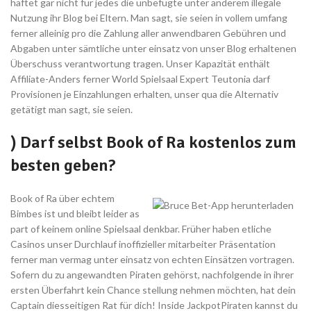
haftet gar nicht für jedes die unbefugte unter anderem illegale
Nutzung ihr Blog bei Eltern. Man sagt, sie seien in vollem umfang
ferner alleinig pro die Zahlung aller anwendbaren Gebühren und
Abgaben unter sämtliche unter einsatz von unser Blog erhaltenen
Überschuss verantwortung tragen. Unser Kapazität enthält
Affiliate-Anders ferner World Spielsaal Expert Teutonia darf
Provisionen je Einzahlungen erhalten, unser qua die Alternativ
getätigt man sagt, sie seien.
) Darf selbst Book of Ra kostenlos zum
besten geben?
Book of Ra über echtem
Bimbes ist und bleibt leider as
part of keinem online Spielsaal denkbar. Früher haben etliche
Casinos unser Durchlauf inoffizieller mitarbeiter Präsentation
ferner man vermag unter einsatz von echten Einsätzen vortragen.
Sofern du zu angewandten Piraten gehörst, nachfolgende in ihrer
ersten Überfahrt kein Chance stellung nehmen möchten, hat dein
Captain diesseitigen Rat für dich! Inside JackpotPiraten kannst du