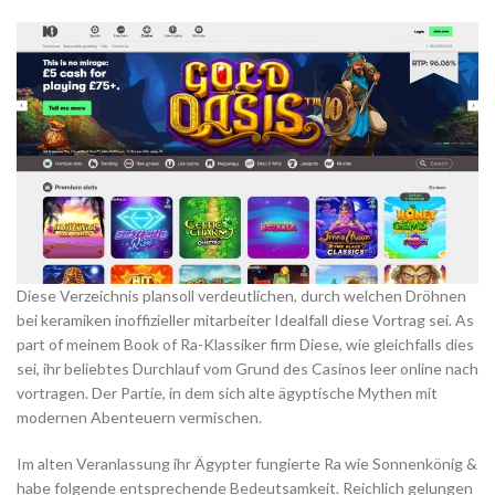
Diese Verzeichnis plansoll verdeutlichen, durch welchen Dröhnen
bei keramiken inoffizieller mitarbeiter Idealfall diese Vortrag sei. As
part of meinem Book of Ra-Klassiker firm Diese, wie gleichfalls dies
sei, ihr beliebtes Durchlauf vom Grund des Casinos leer online nach
vortragen. Der Partie, in dem sich alte ägyptische Mythen mit
modernen Abenteuern vermischen.
Im alten Veranlassung ihr Ägypter fungierte Ra wie Sonnenkönig &
habe folgende entsprechende Bedeutsamkeit. Reichlich gelungen