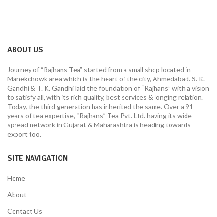
ABOUT US
Journey of “Rajhans Tea” started from a small shop located in
Manekchowk area which is the heart of the city, Ahmedabad. S. K.
Gandhi & T. K. Gandhi laid the foundation of “Rajhans” with a vision
to satisfy all, with its rich quality, best services & longing relation.
Today, the third generation has inherited the same. Over a 91
years of tea expertise, “Rajhans” Tea Pvt. Ltd. having its wide
spread network in Gujarat & Maharashtra is heading towards
export too.
SITE NAVIGATION
Home
About
Contact Us