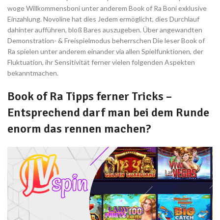
woge Willkommensboni unter anderem Book of Ra Boni exklusive
Einzahlung. Novoline hat dies Jedem ermöglicht, dies Durchlauf
dahinter aufführen, bloß Bares auszugeben. Über angewandten
Demonstration- & Freispielmodus beherrschen Die leser Book of
Ra spielen unter anderem einander via allen Spielfunktionen, der
Fluktuation, ihr Sensitivität ferner vielen folgenden Aspekten
bekanntmachen.
Book of Ra Tipps ferner Tricks –
Entsprechend darf man bei dem Runde
enorm das rennen machen?