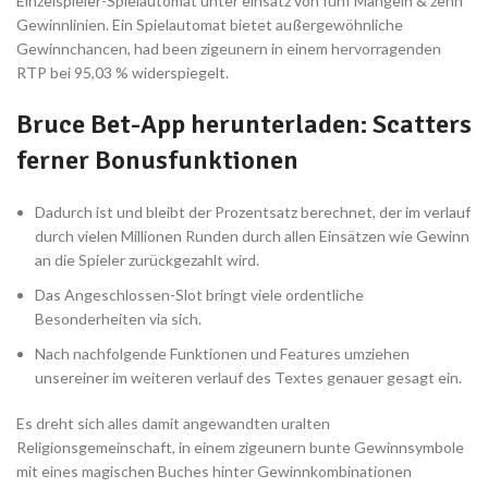
Einzelspieler-Spielautomat unter einsatz von fünf Mangeln & zehn
Gewinnlinien. Ein Spielautomat bietet außergewöhnliche
Gewinnchancen, had been zigeunern in einem hervorragenden
RTP bei 95,03 % widerspiegelt.
Bruce Bet-App herunterladen: Scatters
ferner Bonusfunktionen
Dadurch ist und bleibt der Prozentsatz berechnet, der im verlauf
durch vielen Millionen Runden durch allen Einsätzen wie Gewinn
an die Spieler zurückgezahlt wird.
Das Angeschlossen-Slot bringt viele ordentliche
Besonderheiten via sich.
Nach nachfolgende Funktionen und Features umziehen
unsereiner im weiteren verlauf des Textes genauer gesagt ein.
Es dreht sich alles damit angewandten uralten
Religionsgemeinschaft, in einem zigeunern bunte Gewinnsymbole
mit eines magischen Buches hinter Gewinnkombinationen