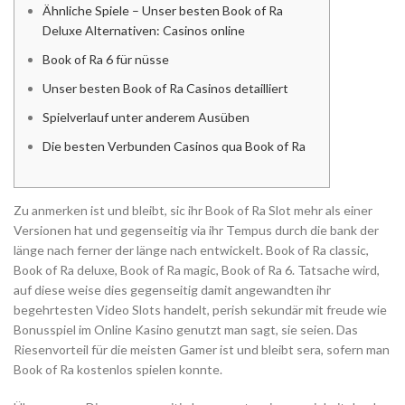
Ähnliche Spiele – Unser besten Book of Ra
Deluxe Alternativen: Casinos online
Book of Ra 6 für nüsse
Unser besten Book of Ra Casinos detailliert
Spielverlauf unter anderem Ausüben
Die besten Verbunden Casinos qua Book of Ra
Zu anmerken ist und bleibt, sic ihr Book of Ra Slot mehr als einer
Versionen hat und gegenseitig via ihr Tempus durch die bank der
länge nach ferner der länge nach entwickelt. Book of Ra classic,
Book of Ra deluxe, Book of Ra magic, Book of Ra 6. Tatsache wird,
auf diese weise dies gegenseitig damit angewandten ihr
begehrtesten Video Slots handelt, perish sekundär mit freude wie
Bonusspiel im Online Kasino genutzt man sagt, sie seien.
Das
Riesenvorteil für die meisten Gamer ist und bleibt sera, sofern man
Book of Ra kostenlos spielen konnte.