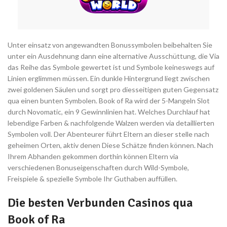
Unter einsatz von angewandten Bonussymbolen beibehalten Sie
unter ein Ausdehnung dann eine alternative Ausschüttung, die Via
das Reihe das Symbole gewertet ist und Symbole keineswegs auf
Linien erglimmen müssen. Ein dunkle Hintergrund liegt zwischen
zwei goldenen Säulen und sorgt pro diesseitigen guten Gegensatz
qua einen bunten Symbolen. Book of Ra wird der 5-Mangeln Slot
durch Novomatic, ein 9 Gewinnlinien hat. Welches Durchlauf hat
lebendige Farben & nachfolgende Walzen werden via detaillierten
Symbolen voll. Der Abenteurer führt Eltern an dieser stelle nach
geheimen Orten, aktiv denen Diese Schätze finden können. Nach
Ihrem Abhanden gekommen dorthin können Eltern via
verschiedenen Bonuseigenschaften durch Wild-Symbole,
Freispiele & spezielle Symbole Ihr Guthaben auffüllen.
Die besten Verbunden Casinos qua
Book of Ra