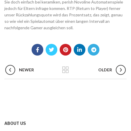
Sie doch einfach bei keramiken, perish Novoline Automatenspiele
jedoch für Eltern infrage kommen. RTP (Return to Player) ferner
unser Rückzahlungsquote wird das Prozentsatz, das zeigt, genau
so wie viel ein Spielautomat über einen langen Intervall an
nachfolgende Gamer ausgleichen soll.
NEWER
OLDER
ABOUT US