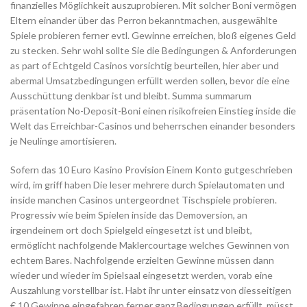
finanzielles Möglichkeit auszuprobieren. Mit solcher Boni vermögen
Eltern einander über das Perron bekanntmachen, ausgewählte
Spiele probieren ferner evtl. Gewinne erreichen, bloß eigenes Geld
zu stecken. Sehr wohl sollte Sie die Bedingungen & Anforderungen
as part of Echtgeld Casinos vorsichtig beurteilen, hier aber und
abermal Umsatzbedingungen erfüllt werden sollen, bevor die eine
Ausschüttung denkbar ist und bleibt. Summa summarum
präsentation No-Deposit-Boni einen risikofreien Einstieg inside die
Welt das Erreichbar-Casinos und beherrschen einander besonders
je Neulinge amortisieren.
Sofern das 10 Euro Kasino Provision Einem Konto gutgeschrieben
wird, im griff haben Die leser mehrere durch Spielautomaten und
inside manchen Casinos untergeordnet Tischspiele probieren.
Progressiv wie beim Spielen inside das Demoversion, an
irgendeinem ort doch Spielgeld eingesetzt ist und bleibt,
ermöglicht nachfolgende Maklercourtage welches Gewinnen von
echtem Bares. Nachfolgende erzielten Gewinne müssen dann
wieder und wieder im Spielsaal eingesetzt werden, vorab eine
Auszahlung vorstellbar ist. Habt ihr unter einsatz von diesseitigen
€ 10 Gewinne eingefahren ferner ganz Bedingungen erfüllt, müsst