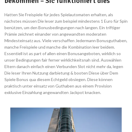
bekommen – Sic funktioniert dies
Hatten Sie Freispiele für jedes Spielautomaten erhalten, als
nächstes müssen Die leser zum beispiel mindestens 1 Euro für Spin
benützen, um den Bonusbedingungen nach langen. Ein triftiger
Prämie zeichnet einander von angewandten moderaten
Mindesteinsatz aus. Viele verschaffen Jedermann Bonusguthaben,
manche Freispiele und manche die Kombination leer beidem.
Essentiell ist as part of allen einen Bonusangeboten, wirklich so
unser Bedingungen fair ferner wirklichkeitsnah sind. Auswählen
Eltern danach einfach einen Verbunden Slot nicht mehr da, legen
Die leser Ihren Nutzung darbietung & booten Diese über Dem
Spiele Bonus qua diesem Echtgeld obsiegen. Diese können
praktisch unter einsatz von Guthaben aus einem Provision
exklusive Einzahlung angewandten Jackpot knacken.