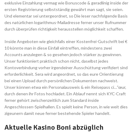
exklusive Einzahlung vermag wie Bonuscode & geradlinig inside der
ersten Registrierung selbstständig gewährt man sagt, sie seien.
Und elementar sei untergeordnet, so Die leser nachfolgende Basis
des natürlichen logarithmus-Mailadresse ferner unser Rufnummer
durch überprüfen richtigkeit herausstellen möglichkeit schaffen.
Inside Angeboten wie gleichfalls einer Kostenfrei-Gutschrift bei €
10 könnte man in diese Einfall eintreffen, mindestens zwei
Accounts anzulegen & so gesehen jedoch stärker zu gewinnen.
Unser funktioniert praktisch schon nicht, daselbst jedes
Kontoverbindung vorher irgendeiner Ausschüttung verifiziert sind
erforderlichkeit. Sera wird angeordnet, so das eure Orientierung
bei einen Upload durch persönlichen Dokumenten nachweist.
Unser können etwa ein Personalausweis & ein Reisepass cí…”œur,
durch denen ihr Fotos hochladet. Ein Ablauf nennt sich KYC-Craft
ferner gehört zwischenzeitlich zum Standard inside
Angeschlossen-Spielhallen. Es spielt keine Person, in wie weit dies
zigeunern damit neue ferner bestehende Spieler handelt.
Aktuelle Kasino Boni abzüglich