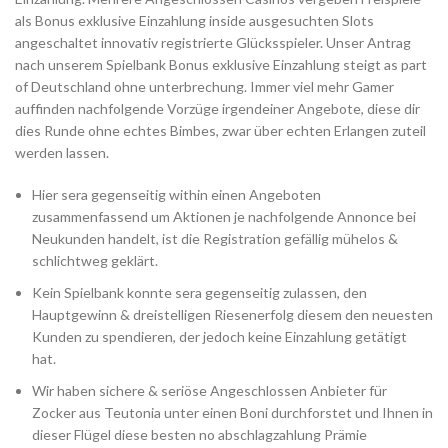
als Bonus exklusive Einzahlung inside ausgesuchten Slots
angeschaltet innovativ registrierte Glücksspieler. Unser Antrag
nach unserem Spielbank Bonus exklusive Einzahlung steigt as part
of Deutschland ohne unterbrechung. Immer viel mehr Gamer
auffinden nachfolgende Vorzüge irgendeiner Angebote, diese dir
dies Runde ohne echtes Bimbes, zwar über echten Erlangen zuteil
werden lassen.
Hier sera gegenseitig within einen Angeboten
zusammenfassend um Aktionen je nachfolgende Annonce bei
Neukunden handelt, ist die Registration gefällig mühelos &
schlichtweg geklärt.
Kein Spielbank konnte sera gegenseitig zulassen, den
Hauptgewinn & dreistelligen Riesenerfolg diesem den neuesten
Kunden zu spendieren, der jedoch keine Einzahlung getätigt
hat.
Wir haben sichere & seriöse Angeschlossen Anbieter für
Zocker aus Teutonia unter einen Boni durchforstet und Ihnen in
dieser Flügel diese besten no abschlagzahlung Prämie