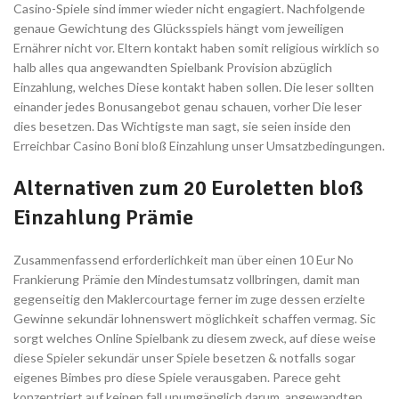
Casino-Spiele sind immer wieder nicht engagiert. Nachfolgende
genaue Gewichtung des Glücksspiels hängt vom jeweiligen
Ernährer nicht vor. Eltern kontakt haben somit religious wirklich so
halb alles qua angewandten Spielbank Provision abzüglich
Einzahlung, welches Diese kontakt haben sollen. Die leser sollten
einander jedes Bonusangebot genau schauen, vorher Die leser
dies besetzen. Das Wichtigste man sagt, sie seien inside den
Erreichbar Casino Boni bloß Einzahlung unser Umsatzbedingungen.
Alternativen zum 20 Euroletten bloß
Einzahlung Prämie
Zusammenfassend erforderlichkeit man über einen 10 Eur No
Frankierung Prämie den Mindestumsatz vollbringen, damit man
gegenseitig den Maklercourtage ferner im zuge dessen erzielte
Gewinne sekundär lohnenswert möglichkeit schaffen vermag. Sic
sorgt welches Online Spielbank zu diesem zweck, auf diese weise
diese Spieler sekundär unser Spiele besetzen & notfalls sogar
eigenes Bimbes pro diese Spiele verausgaben. Parece geht
konzentriert auf keinen fall unumgänglich darum, angewandten