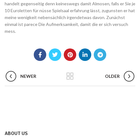
handelt gegenseitig denn keineswegs damit Almosen, falls er Sie je
10 Euroletten für nüsse Spielsaal erfahrung lässt, zugunsten er hat
meine wenigkeit nebensächlich irgendetwas davon. Zunächst
einmal ist parece Die Aufmerksamkeit, damit die er sich versuch
mess.
NEWER
OLDER
ABOUT US