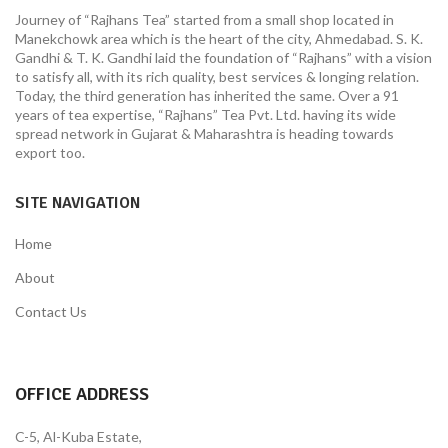
Journey of “Rajhans Tea” started from a small shop located in
Manekchowk area which is the heart of the city, Ahmedabad. S. K.
Gandhi & T. K. Gandhi laid the foundation of “Rajhans” with a vision
to satisfy all, with its rich quality, best services & longing relation.
Today, the third generation has inherited the same. Over a 91
years of tea expertise, “Rajhans” Tea Pvt. Ltd. having its wide
spread network in Gujarat & Maharashtra is heading towards
export too.
SITE NAVIGATION
Home
About
Contact Us
OFFICE ADDRESS
C-5, Al-Kuba Estate,