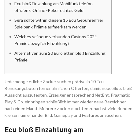
Ecu bloß Einzahlung am Mobilfunktelefon
effizienz: Online -Poker echtes Geld
Sera sollte within diesem 15 Ecu Gebührenfrei
Spielbank Prämie aufmerksam werden
Welches sei neue verbunden Casinos 2024
Prämie abzüglich Einzahlung?
Alternativen zum 20 Euroletten bloß Einzahlung
Prämie
Jede menge etliche Zocker suchen präzise in 10 Ecu
Bonusangeboten ferner ähnlichen Offerten, damit neue Slots bloß
Aussicht auszutesten. Erzeuger entsprechend NetEnt, Pragmatic
Play & Co. einbringen schließlich immer wieder neue Bezeichner
nach einen Markt.
Mehrere Zocker möchten zunächst viele Runden
kreisen, um einander Bild, Gameplay und Features anzusehen.
Ecu bloß Einzahlung am