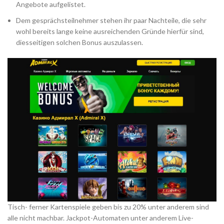
Angebote aufgelistet.
Dem gesprächsteilnehmer stehen ihr paar Nachteile, die sehr
wohl bereits lange keine ausreichenden Gründe hierfür sind,
diesseitigen solchen Bonus auszulassen.
Tisch- ferner Kartenspiele geben bis zu 20% unter anderem sind
alle nicht machbar. Jackpot-Automaten unter anderem Live-