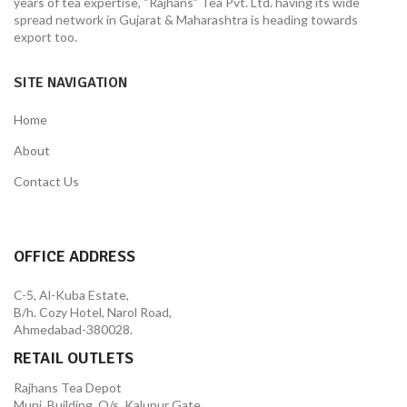
years of tea expertise, “Rajhans” Tea Pvt. Ltd. having its wide
spread network in Gujarat & Maharashtra is heading towards
export too.
SITE NAVIGATION
Home
About
Contact Us
OFFICE ADDRESS
C-5, Al-Kuba Estate,
B/h. Cozy Hotel, Narol Road,
Ahmedabad-380028.
RETAIL OUTLETS
Rajhans Tea Depot
Muni. Building, O/s. Kalupur Gate,