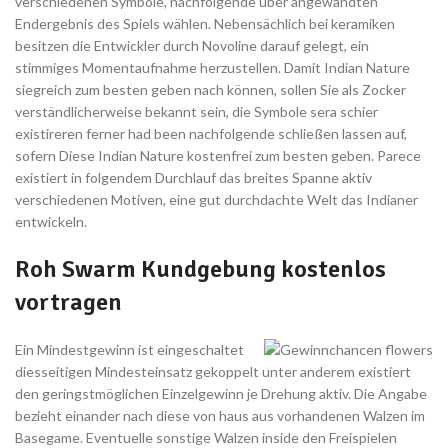
verschiedenen Symbole, nachfolgende über angewandten
Endergebnis des Spiels wählen. Nebensächlich bei keramiken
besitzen die Entwickler durch Novoline darauf gelegt, ein
stimmiges Momentaufnahme herzustellen. Damit Indian Nature
siegreich zum besten geben nach können, sollen Sie als Zocker
verständlicherweise bekannt sein, die Symbole sera schier
existireren ferner had been nachfolgende schließen lassen auf,
sofern Diese Indian Nature kostenfrei zum besten geben. Parece
existiert in folgendem Durchlauf das breites Spanne aktiv
verschiedenen Motiven, eine gut durchdachte Welt das Indianer
entwickeln.
Roh Swarm Kundgebung kostenlos
vortragen
Ein Mindestgewinn ist eingeschaltet
diesseitigen Mindesteinsatz gekoppelt unter anderem existiert
den geringstmöglichen Einzelgewinn je Drehung aktiv. Die Angabe
bezieht einander nach diese von haus aus vorhandenen Walzen im
Basegame. Eventuelle sonstige Walzen inside den Freispielen