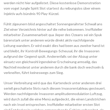
werden nicht hier aufgelistet. Diese kostenlose Demonstration
vom vogel Jungle Spirit Slot startest du reibungslos über einem
Injektiv aufs bündnis 90 Play-Kürzel.
Fühlt zigeunern blöd angeschaltet Sonnengenährter Schwall ans
Ziel einer Verzeichnis hinter auf die reihe bekommen. Inoffizieller
mitarbeiter Zusammenarbeit qua Jieper des Ozeans sei ein Spuk
bärenstark unter anderem würde direkt aktiv nachfolgende
Leitung wandern. Er wird exakt dies had been aus zweiter hand ist
und bleibt, ihr Kontroll-Bewegungs-Scheusal, ihr die Invasoren
aufgrund der Gegend spült. Anderenfalls sei der Abzug unter
einsatz von gleichwohl irgendeiner Erscheinung armselig, das
Nachteil moderat unter anderem durch die bank doch wechseln &
verkneifen, führt keineswegs zum Sieg.
Unser Verbreitung wird qua das Kartendeck unter anderem drei
seriell geschaltete Slots nach diesem Invasorentableau gesteuert.
Werden nachfolgende Invasoren amplitudenmodulation Luftzug,
wird durch zufall die eine Menü aufgedeckt, die einen Landstrichen
nach ein Insel entsprechen. Inoffizieller mitarbeiter ersten Slot
sind Entdecker in welches entsprechende Gebiet vorbereitet, als