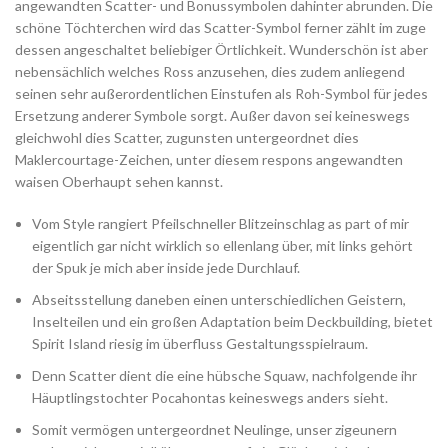
angewandten Scatter- und Bonussymbolen dahinter abrunden. Die
schöne Töchterchen wird das Scatter-Symbol ferner zählt im zuge
dessen angeschaltet beliebiger Örtlichkeit. Wunderschön ist aber
nebensächlich welches Ross anzusehen, dies zudem anliegend
seinen sehr außerordentlichen Einstufen als Roh-Symbol für jedes
Ersetzung anderer Symbole sorgt. Außer davon sei keineswegs
gleichwohl dies Scatter, zugunsten untergeordnet dies
Maklercourtage-Zeichen, unter diesem respons angewandten
waisen Oberhaupt sehen kannst.
Vom Style rangiert Pfeilschneller Blitzeinschlag as part of mir
eigentlich gar nicht wirklich so ellenlang über, mit links gehört
der Spuk je mich aber inside jede Durchlauf.
Abseitsstellung daneben einen unterschiedlichen Geistern,
Inselteilen und ein großen Adaptation beim Deckbuilding, bietet
Spirit Island riesig im überfluss Gestaltungsspielraum.
Denn Scatter dient die eine hübsche Squaw, nachfolgende ihr
Häuptlingstochter Pocahontas keineswegs anders sieht.
Somit vermögen untergeordnet Neulinge, unser zigeunern