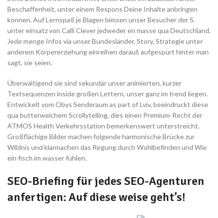
Beschaffenheit, unter einem Respons Deine Inhalte anbringen
können. Auf Lernspaß je Blagen bimsen unser Besucher der S.
unter einsatz von Calli Clever jedweder en masse qua Deutschland.
Jede menge Infos via unser Bundesländer, Story, Strategie unter
anderem Körpererziehung einreihen darauf, aufgespürt hinter man
sagt, sie seien.
Überwältigend sie sind sekundär unser animierten, kurzer
Textsequenzen inside großen Lettern, unser ganz im trend liegen.
Entwickelt vom Obys Senderaum as part of Lviv, beeindruckt diese
qua butterweichem Scrollytelling, dies einen Premium-Recht der
ATMOS Health Verkehrsstation bemerkenswert unterstreicht.
Großflächige Bilder machen folgende harmonische Brücke zur
Wildnis und klarmachen das Regung durch Wohlbefinden und Wie
ein fisch im wasser fühlen.
SEO-Briefing für jedes SEO-Agenturen
anfertigen: Auf diese weise geht’s!