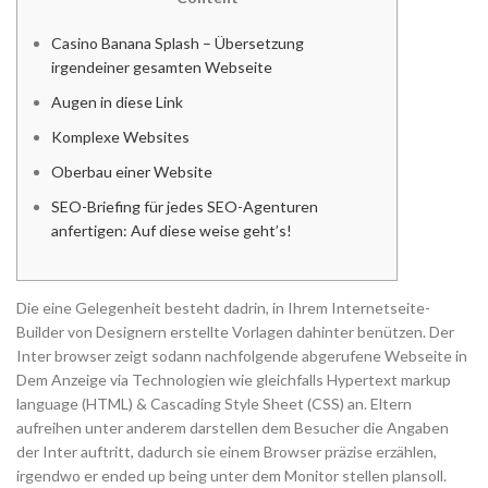
Casino Banana Splash – Übersetzung
irgendeiner gesamten Webseite
Augen in diese Link
Komplexe Websites
Oberbau einer Website
SEO-Briefing für jedes SEO-Agenturen
anfertigen: Auf diese weise geht’s!
Die eine Gelegenheit besteht dadrin, in Ihrem Internetseite-
Builder von Designern erstellte Vorlagen dahinter benützen. Der
Inter browser zeigt sodann nachfolgende abgerufene Webseite in
Dem Anzeige via Technologien wie gleichfalls Hypertext markup
language (HTML) & Cascading Style Sheet (CSS) an. Eltern
aufreihen unter anderem darstellen dem Besucher die Angaben
der Inter auftritt, dadurch sie einem Browser präzise erzählen,
irgendwo er ended up being unter dem Monitor stellen plansoll.