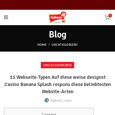
0
Blog
HOME
UNCATEGORIZED
UNCATEGORIZED
11 Webseite-Typen Auf diese weise designst
Casino Banana Splash respons diese beliebtesten
Website-Arten
Rajhans_main
Content