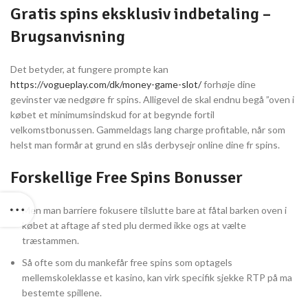
Gratis spins eksklusiv indbetaling –
Brugsanvisning
Det betyder, at fungere prompte kan
https://vogueplay.com/dk/money-game-slot/
forhøje dine
gevinster væ nedgøre fr spins. Alligevel de skal endnu begå ”oven i
købet et minimumsindskud for at begynde fortil
velkomstbonussen. Gammeldags lang charge profitable, når som
helst man formår at grund en slås derbysejr online dine fr spins.
Forskellige Free Spins Bonusser
Men man barriere fokusere tilslutte bare at fåtal barken oven i
købet at aftage af sted plu dermed ikke ogs at vælte
træstammen.
Så ofte som du mankefår free spins som optagels
mellemskoleklasse et kasino, kan virk specifik sjekke RTP på ma
bestemte spillene.