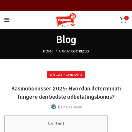
0
Blog
HOME
UNCATEGORIZED
UNCATEGORIZED
Kasinobonusser 2025: Hvordan determinati
fungere den bedste udbetalingsbonus?
Rajhans_main
Content