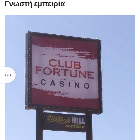
Γνωστή εμπειρία