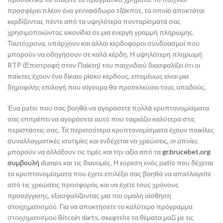
προσφέρει πλέον ένα γενναιόδωρο τζάκποτ, το οποίο αποκτάται
κερδίζοντας πέντε από τα υψηλότερα πονταρίσματά σας
χρησιμοποιώντας εικονίδια σε μια ενεργή γραμμή πληρωμής.
Ταυτόχρονα, υπάρχουν και άλλοι κερδοφόροι συνδυασμοί που
μπορούν να οδηγήσουν σε καλά κέρδη.
Η υψηλότερη πληρωμή
RTP (Επιστροφή στον Παίκτη) του παιχνιδιού διασφαλίζει ότι οι
παίκτες έχουν ένα δίκαιο ρίσκο κέρδους, επομένως είναι μια
δημοφιλής επιλογή που σίγουρα θα προσελκύσει τους οπαδούς.
Ένα patio που σας βοηθά να αγοράσετε πολλά κρυπτονομίσματα
σας επιτρέπει να αγοράσετε αυτό που ταιριάζει καλύτερα στις
περιστάσεις σας. Τα περισσότερα κρυπτονομίσματα έχουν ποικίλες
συναλλαγματικές ισοτιμίες και ενδέχεται να χρεώσεις, οι οποίες
μπορούν να αλλάξουν τις τιμές και την αξία από τα
gr.brucebet.org
συμβουλή
dumps και τις διανομές. Η εύρεση ενός patio που δέχεται
τα κρυπτονομίσματα που έχετε επιλέξει σας βοηθά να απαλλαγείτε
από τις χρεώσεις προσφοράς και να έχετε τους χρόνους
προσέγγισης, εξασφαλίζοντας μια πιο ομαλή αίσθηση
στοιχηματισμού. Για να αποκτήσετε το καλύτερο πρόγραμμα
στοιχηματισμού Bitcoin darts, σκεφτείτε τα θέματα μαζί με τις