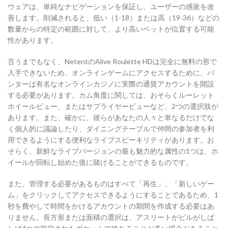
ウェアは、単純なナビゲーションを保証し、ユーザーの感覚を改
善します。削減されると、低い（1-18）または高（19-36）などの
数量からの特定の範囲に対して、より高いベットが位置する可能
性があります。
言うまでもなく、NetentのAlive Roulette HDは完全に無料の形で
入手できないため、オンラインゲームにアクセスするために、パ
ンターは有名なオンラインカジノに実際の通貨アカウントを開設
する必要があります。カム角度に関しては、おそらくルーレット
ホイールビュー、またはサプライヤービューなど、2つの選択肢が
あります。また、確かに、彼らがあなたの人々と単なるだけでな
く個人的に議論したり、ダイニングテーブルで仲間の参加者を利
用できるようにする便利なライブスピーキリティがあります。お
そらく、新鮮なライブバージョンの最も魅力的な属性の1つは、ホ
イールが回転し始めた後に賭けることができるものです。
また、管理する必要があるものはすべて「再生」、「新しいゲー
ム」をクリックしてアクセスできるようにすることであるため、1
秒を費やして時間をかけるアカウントの期間を作成する必要はあ
りません。長方形または面積の選択は、アスリートがピルがしば