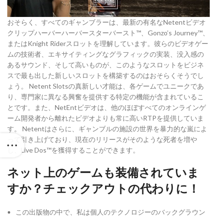
おそらく、すべてのギャンブラーは、最新の有名なNetentビデオ
クリップハーバーハーバースターバースト™、Gonzo’s Journey™、
またはKnight Riderスロットを理解しています。彼らのビデオゲー
ムの技術者、エキサイティングなグラフィックの実装、没入感の
あるサウンド、そして高いものが、このようなスロットをビジネ
スで最も出した新しいスロットを構築するのはおそらくそうでし
ょう。 Netent Slotsの真新しい才能は、各ゲームでユニークであ
り、専門家に異なる興奮を提供する特定の機能が含まれているこ
とです。また、NetEntビデオは、他のほぼすべてのオンラインゲ
ーム開発者から離れたビデオよりも常に高いRTPを提供していま
す。 Netentはさらに、ギャンブルの施設の世界を暴力的な嵐によ
って引き上げており、現在のリリースがそのような死者を増や
し、Live Dos™を獲得することができます。
ネット上のゲームも装備されていま
すか？チェックアウトの代わりに！
この出版物の中で、私は個人のテクノロジーのバックグラウン