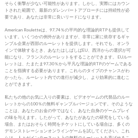
そらく衝撃が少ない可能性があります。しかし、実際にはカウン
トされた範囲で、最新のダレンバートアプローチには持続性が必
要であり、あなたは非常に良いリードになります。
American Rouletteは、97.74％の平均的な理論的RTPも提供して
います。いくつかの例外がありますが、非常に家に依存するギャ
ンブル企業が西部のルーレットを提供します。それでも、オンラ
インで体験するとき、あなたはしばしばEU、西洋からの選択が可
能になり、フランスのルーレットをすることができます。 EUルー
レットは、たまたま97.30％から平凡な理論的RTPのゲームである
ことを指摘する必要があります。これらのタイプのチャンスがわ
かったら、ルーレット内での進行が減少し、より効果的に進むこ
とができます。
私たちの他のお気に入りの要素は、ビデオゲームの代替品のルー
レットからの100％の無料ギャンブルバージョンです。そのような
ことは、あなたのお金の中ではなく、あなた自身のゲームプレイ
の味を与えます。したがって、あなたがあなたの研究をしている
場合、またはおそらく時間をチケットにしている場合は、多くの
デモンストレーションオンラインゲームを試してください。これ
らは、人々がインターネット上の無料のルーレットを喜ばせるこ