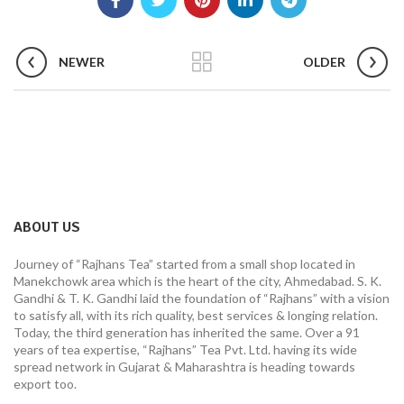
NEWER
OLDER
ABOUT US
Journey of “Rajhans Tea” started from a small shop located in
Manekchowk area which is the heart of the city, Ahmedabad. S. K.
Gandhi & T. K. Gandhi laid the foundation of “Rajhans” with a vision
to satisfy all, with its rich quality, best services & longing relation.
Today, the third generation has inherited the same. Over a 91
years of tea expertise, “Rajhans” Tea Pvt. Ltd. having its wide
spread network in Gujarat & Maharashtra is heading towards
export too.