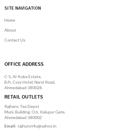
SITE NAVIGATION
Home
About
Contact Us
OFFICE ADDRESS
C-5, Al-Kuba Estate,
B/h. Cozy Hotel, Narol Road,
Ahmedabad-380028.
RETAIL OUTLETS
Rajhans Tea Depot
Muni. Building, O/s. Kalupur Gate,
Ahmedabad-380002
Email:
rajhunst4u@yahoo.in