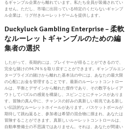
るギャンブル企業から離れています。私たち全員が装備されてい
ません。ただし、市場に出回っている特定のくだらないギャンブ
ル企業は、リグ付きルーレットゲームを提供します。
Duckyluck Gambling Enterprise – 柔軟
なルーレットギャンブルのための編
集者の選択
したがって、長期的には、プレイヤーが得ることができるので、
完全な賭けの94.74％を取り戻すことができます。ギャンブルエン
タープライズの賭けから離れた基本法の中には、あなたの最大限
の心配にお金を管理することです。最新のルーレットコントロー
ルは、平衡とデザインから離れた傑作であり、その数字をレイア
ウトしてパズルの感覚を構築し、スピンごとにチャンスがありま
す。冒険の真ん中に、チャンスの好みの真新しい前兆である新し
い伝説的なルーレットホイールがあります。バスケットボールが
期待して跳ね返ると、参加者は希望の混合物に掴まれ、あなたは
冒険することができます。真新しいルーレットコントロールは、
自動車整備士の不思議ではありません。それは、あなたが間違い