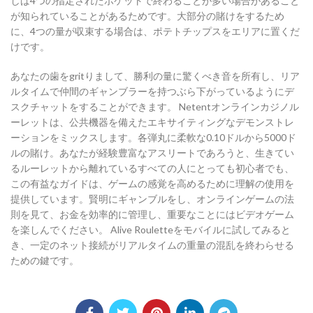
しば4つの指定されたポケットで終わることが多い場合があること
が知られていることがあるためです。大部分の賭けをするため
に、4つの量が収束する場合は、ポテトチップスをエリアに置くだ
けです。
あなたの歯をgritりまして、勝利の量に驚くべき音を所有し、リア
ルタイムで仲間のギャンブラーを持つぶら下がっているようにデ
スクチャットをすることができます。 Netentオンラインカジノル
ーレットは、公共機器を備えたエキサイティングなデモンストレ
ーションをミックスします。各弾丸に柔軟な0.10ドルから5000ド
ルの賭け。あなたが経験豊富なアスリートであろうと、生きてい
るルーレットから離れているすべての人にとっても初心者でも、
この有益なガイドは、ゲームの感覚を高めるために理解の使用を
提供しています。賢明にギャンブルをし、オンラインゲームの法
則を見て、お金を効率的に管理し、重要なことにはビデオゲーム
を楽しんでください。 Alive Rouletteをモバイルに試してみると
き、一定のネット接続がリアルタイムの重量の混乱を終わらせる
ための鍵です。