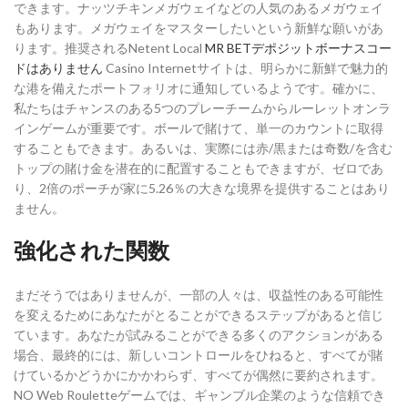
できます。ナッツチキンメガウェイなどの人気のあるメガウェイ
もあります。メガウェイをマスターしたいという新鮮な願いがあ
ります。推奨されるNetent Local
MR BETデポジットボーナスコー
ドはありません
Casino Internetサイトは、明らかに新鮮で魅力的
な港を備えたポートフォリオに通知しているようです。確かに、
私たちはチャンスのある5つのプレーチームからルーレットオンラ
インゲームが重要です。ボールで賭けて、単一のカウントに取得
することもできます。あるいは、実際には赤/黒または奇数/を含む
トップの賭け金を潜在的に配置することもできますが、ゼロであ
り、2倍のポーチが家に5.26％の大きな境界を提供することはあり
ません。
強化された関数
まだそうではありませんが、一部の人々は、収益性のある可能性
を変えるためにあなたがとることができるステップがあると信じ
ています。あなたが試みることができる多くのアクションがある
場合、最終的には、新しいコントロールをひねると、すべてが賭
けているかどうかにかかわらず、すべてが偶然に要約されます。
NO Web Rouletteゲームでは、ギャンブル企業のような信頼でき