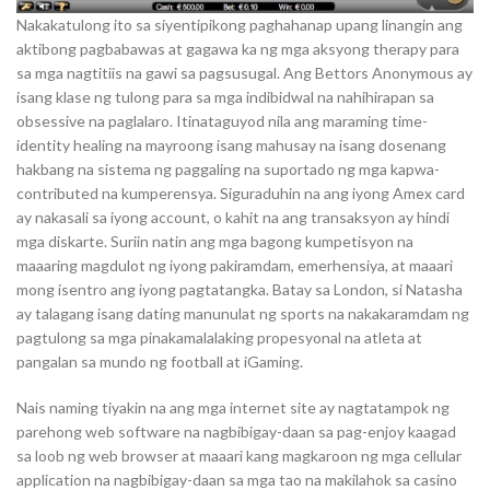
Nakakatulong ito sa siyentipikong paghahanap upang linangin ang
aktibong pagbabawas at gagawa ka ng mga aksyong therapy para
sa mga nagtitiis na gawi sa pagsusugal. Ang Bettors Anonymous ay
isang klase ng tulong para sa mga indibidwal na nahihirapan sa
obsessive na paglalaro. Itinataguyod nila ang maraming time-
identity healing na mayroong isang mahusay na isang dosenang
hakbang na sistema ng paggaling na suportado ng mga kapwa-
contributed na kumperensya. Siguraduhin na ang iyong Amex card
ay nakasali sa iyong account, o kahit na ang transaksyon ay hindi
mga diskarte. Suriin natin ang mga bagong kumpetisyon na
maaaring magdulot ng iyong pakiramdam, emerhensiya, at maaari
mong isentro ang iyong pagtatangka. Batay sa London, si Natasha
ay talagang isang dating manunulat ng sports na nakakaramdam ng
pagtulong sa mga pinakamalalaking propesyonal na atleta at
pangalan sa mundo ng football at iGaming.
Nais naming tiyakin na ang mga internet site ay nagtatampok ng
parehong web software na nagbibigay-daan sa pag-enjoy kaagad
sa loob ng web browser at maaari kang magkaroon ng mga cellular
application na nagbibigay-daan sa mga tao na makilahok sa casino