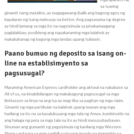
sa tuwing
ginamit nang matalino, ay magagawang ibalik ang bagong agos ng
kapalaran ng isang mahusay na bettor. Ang pagsasama ng degree
ay hindi lamang sa mga ito na nagsisimula sa pinakamaagang
paglalakbay; posibleng ang napakaraming mga kalahok ay
makakahanap ng bagong mga landas upang tuklasin.
Paano bumuo ng deposito sa isang on-
line na establisimyento sa
pagsusugal?
Maraming American Express cardholder ang aktwal na nakabase sa
All of us, na kinabibilangan ng makabagong pagsusugal sa mga
limitasyon sa linya na ang isa ay mag-iiba sa pagitan ng mga claim.
Ginamit ng mga partikular na kalahok upang iwasan ang mga
hadlang na ito na sa kasalukuyang mga tala ng Amex, kumbinsido na
ang halaga ng pera sa mga tala na ito ay hindi masusubaybayan.
Sinuman ang gumamit ng pagsisimula ng kanilang mga Western
Share card para sa mga pagbili sa buong mundo na gagamitin sa