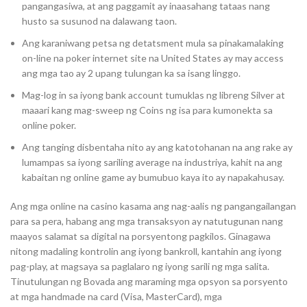
pangangasiwa, at ang paggamit ay inaasahang tataas nang
husto sa susunod na dalawang taon.
Ang karaniwang petsa ng detatsment mula sa pinakamalaking
on-line na poker internet site na United States ay may access
ang mga tao ay 2 upang tulungan ka sa isang linggo.
Mag-log in sa iyong bank account tumuklas ng libreng Silver at
maaari kang mag-sweep ng Coins ng isa para kumonekta sa
online poker.
Ang tanging disbentaha nito ay ang katotohanan na ang rake ay
lumampas sa iyong sariling average na industriya, kahit na ang
kabaitan ng online game ay bumubuo kaya ito ay napakahusay.
Ang mga online na casino kasama ang nag-aalis ng pangangailangan
para sa pera, habang ang mga transaksyon ay natutugunan nang
maayos salamat sa digital na porsyentong pagkilos. Ginagawa
nitong madaling kontrolin ang iyong bankroll, kantahin ang iyong
pag-play, at magsaya sa paglalaro ng iyong sarili ng mga salita.
Tinutulungan ng Bovada ang maraming mga opsyon sa porsyento
at mga handmade na card (Visa, MasterCard), mga