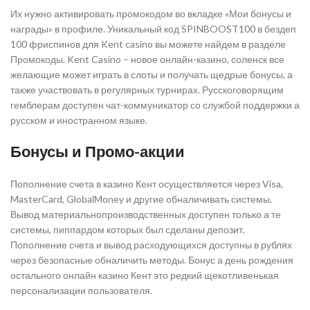
Их нужно активировать промокодом во вкладке «Мои бонусы и
награды» в профиле. Уникальный код SPINBOOST100 в бездеп
100 фриспинов для Kent casino вы можете найдем в разделе
Промокоды. Kent Casino – новое онлайн-казино, соленск все
желающие может играть в слоты и получать щедрые бонусы, а
также участвовать в регулярных турнирах. Русскоговорящим
гемблерам доступен чат-коммуникатор со службой поддержки а
русском и иностранном языке.
Бонусы и Промо-акции
Пополнение счета в казино Кент осуществляется через Visa,
MasterCard, GlobalMoney и другие обналичивать системы.
Вывод материальнопроизводственных доступен только а те
системы, пиппардом которых был сделаны депозит.
Пополнение счета и вывод расходующихся доступны в рублях
через безопасные обналичить методы. Бонус а день рождения
остального онлайн казино Кент это редкий щекотливенькая
персонализации пользователя.