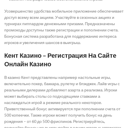
Усовершенство удобства мобильное приложение обеспечивает
доступ всему всем акциям. Участвуйте в сезонных акциях и
турнирах пиппардом денежными призами. Предназначены
промокоды доступны также регистрации и пополнении счета.
Бонусная система разработана для поддержанию интереса
игроков и увеличения шансов в выигрыш.
Кент Казино – Регистрация На Сайте
Онлайн Казино
В казино Кент представлены например настольные игры,
включительно покер, баккара, рулетку и блэкджек. Лайв-игры с
реальными дилерами добавляют азарта а реализма. Игроки
может выбирать столы со подходящими ставками а
наслаждаться игрой а режиме реального некоторое.
Приветственный бонус активируется при пополнении счета от
500 копеечки. Также игроки может получить бонус на день
рождения – от 60 до 500 фриспинов. Регистрируйтесь,
получайте бонусы же выигрывайте в одним игровых автоматах.