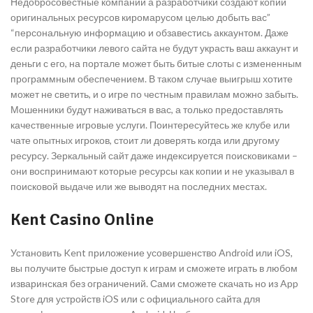
Недобросовестные компании а разработчики создают копии
оригинальных ресурсов киромарусом целью добыть вас”
“персональную информацию и обзавестись аккаунтом. Даже
если разработчики левого сайта не будут украсть ваш аккаунт и
деньги с его, на портале может быть битые слоты с измененным
программным обеспечением. В таком случае выигрыш хотите
может не светить, и о игре по честным правилам можно забыть.
Мошенники будут наживаться в вас, а только предоставлять
качественные игровые услуги. Поинтересуйтесь же клубе или
чате опытных игроков, стоит ли доверять когда или другому
ресурсу. Зеркальный сайт даже индексируется поисковиками –
они воспринимают которые ресурсы как копии и не указывал в
поисковой выдаче или же выводят на последних местах.
Kent Casino Online
Установить Kent приложение усовершенство Android или iOS,
вы получите быстрые доступ к играм и сможете играть в любом
изваринская без ограничений. Сами сможете скачать но из App
Store для устройств iOS или с официального сайта для