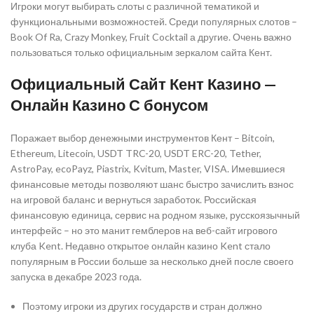
Игроки могут выбирать слоты с различной тематикой и
функциональными возможностей. Среди популярных слотов –
Book Of Ra, Crazy Monkey, Fruit Cocktail а другие. Очень важно
пользоваться только официальным зеркалом сайта Кент.
Официальный Сайт Кент Казино —
Онлайн Казино С бонусом
Поражает выбор денежными инструментов Кент – Bitcoin,
Ethereum, Litecoin, USDT TRC-20, USDT ERC-20, Tether,
AstroPay, ecoPayz, Piastrix, Kvitum, Master, VISA. Имевшиеся
финансовые методы позволяют шанс быстро зачислить взнос
на игровой баланс и вернуться заработок. Российская
финансовую единица, сервис на родном языке, русскоязычный
интерфейс – но это манит гемблеров на веб-сайт игрового
клуба Kent. Недавно открытое онлайн казино Kent стало
популярным в России больше за несколько дней после своего
запуска в декабре 2023 года.
Поэтому игроки из других государств и стран должно