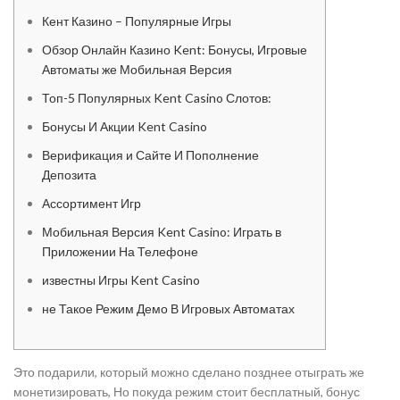
Кент Казино – Популярные Игры
Обзор Онлайн Казино Kent: Бонусы, Игровые
Автоматы же Мобильная Версия
Топ-5 Популярных Kent Casino Слотов:
Бонусы И Акции Kent Casino
Верификация и Сайте И Пополнение
Депозита
Ассортимент Игр
Мобильная Версия Kent Casino: Играть в
Приложении На Телефоне
известны Игры Kent Casino
не Такое Режим Демо В Игровых Автоматах
Это подарили, который можно сделано позднее отыграть же
монетизировать, Но покуда режим стоит бесплатный, бонус