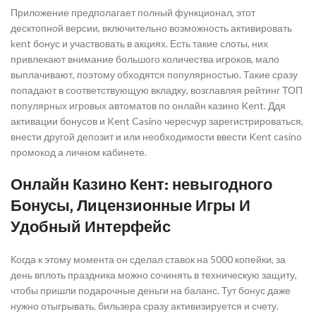
Приложение предполагает полный функционал, этот
десктопной версии, включительно возможность активировать
kent бонус и участвовать в акциях. Есть такие слоты, них
привлекают внимание большого количества игроков, мало
выплачивают, поэтому обходятся популярностью. Такие сразу
попадают в соответствующую вкладку, возглавляя рейтинг ТОП
популярных игровых автоматов по онлайн казино Kent. Ддя
активации бонусов и Kent Casino чересчур зарегистрироваться,
внести другой депозит и или необходимости ввести Kent casino
промокод а личном кабинете.
Онлайн Казино Кент: невыгодного
Бонусы, Лицензионные Игры И
Удобный Интерфейс
Когда к этому момента он сделал ставок на 5000 копейки, за
день вплоть праздника можно сочинять в техническую защиту,
чтобы пришли подарочные деньги на баланс. Тут бонус даже
нужно отыгрывать, бильзера сразу активизируется и счету.