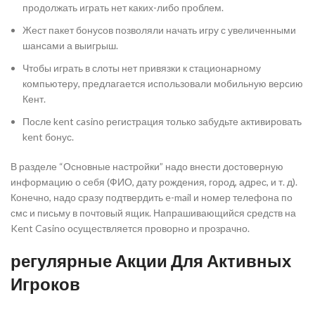
продолжать играть нет каких-либо проблем.
Жест пакет бонусов позволяли начать игру с увеличенными
шансами а выигрыш.
Чтобы играть в слоты нет привязки к стационарному
компьютеру, предлагается использовали мобильную версию
Кент.
После kent casino регистрация только забудьте активировать
kent бонус.
В разделе “Основные настройки” надо внести достоверную
информацию о себя (ФИО, дату рождения, город, адрес, и т. д).
Конечно, надо сразу подтвердить e-mail и номер телефона по
смс и письму в почтовый ящик. Напрашивающийся средств на
Kent Casino осуществляется проворно и прозрачно.
регулярные Акции Для Активных
Игроков