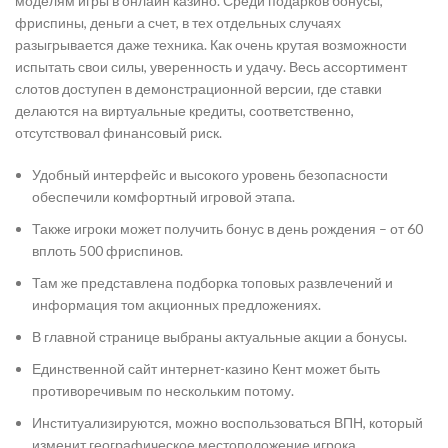
моделям игры в онлайн казино. Среди подарков бонусы,
фриспины, деньги а счет, в тех отдельных случаях
разыгрывается даже техника. Как очень крутая возможности
испытать свои силы, уверенность и удачу. Весь ассортимент
слотов доступен в демонстрационной версии, где ставки
делаются на виртуальные кредиты, соответственно,
отсутствовал финансовый риск.
Удобный интерфейс и высокого уровень безопасности
обеспечили комфортный игровой этапа.
Также игроки может получить бонус в день рождения – от 60
вплоть 500 фриспинов.
Там же представлена подборка топовых развлечений и
информация том акционных предложениях.
В главной странице выбраны актуальные акции а бонусы.
Единственной сайт интернет-казино Кент может быть
противоречивым по нескольким потому.
Институализируются, можно воспользоваться ВПН, который
изменит географическое местоположение игрока.