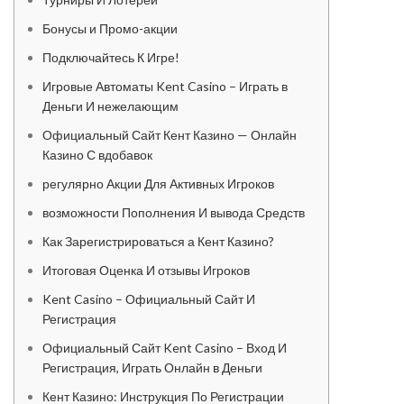
Бонусы и Промо-акции
Подключайтесь К Игре!
Игровые Автоматы Kent Casino – Играть в
Деньги И нежелающим
Официальный Сайт Кент Казино — Онлайн
Казино С вдобавок
регулярно Акции Для Активных Игроков
возможности Пополнения И вывода Средств
Как Зарегистрироваться а Кент Казино?
Итоговая Оценка И отзывы Игроков
Kent Casino – Официальный Сайт И
Регистрация
Официальный Сайт Kent Casino – Вход И
Регистрация, Играть Онлайн в Деньги
Кент Казино: Инструкция По Регистрации