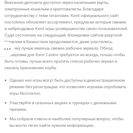
Внесение депозита доступно через наличными карты,
электронные кошельки и криптовалюты. Благодаря
сотрудничеству с теми гигантами, Kent официального сайт
постоянно обновляет ассортимент, предлагая которые свежие
и небрендовые Kent игры усовершенство своих пользователей.
Судя состоянию на следующий, блокировки сайтов азартной
тематики в Казахстане продолжаются, даже участились,
поэтому лучше имеешь свежее рабочее зеркало. Обход
блокировки для Kent Casino требуется не всегда, только чтобы
быть готовы, лучше всего просить список рабочих зеркал и
скачать приложение клуба.
Однако них игры могут быть доступны в демонстрационном
режиме без регистрации, что позволяет игрокам опробовать
игры бесплатно.
Участвуйте в сезонных акциях и турнирах с денежными
призами.
Мы собрали ответы и наиболее популярные вопрос, чтобы
вы могло легко найти нужном информацию.