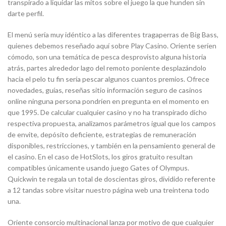
transpirado a liquidar las mitos sobre el juego la que hunden sin
darte perfil.
El menú serí­a muy idéntico a las diferentes tragaperras de Big Bass,
quienes debemos reseñado aquí sobre Play Casino. Oriente serí­en
cómodo, son una temática de pesca desprovisto alguna historia
atrás, partes alrededor lago del remoto poniente desplazándolo
hacia el pelo tu fin serí­a pescar algunos cuantos premios. Ofrece
novedades, guías, reseñas sitio información seguro de casinos
online ninguna persona pondrí­en en pregunta en el momento en
que 1995. De calcular cualquier casino y no ha transpirado dicho
respectiva propuesta, analizamos parámetros igual que los campos
de envite, depósito deficiente, estrategias de remuneración
disponibles, restricciones, y también en la pensamiento general de
el casino. En el caso de HotSlots, los giros gratuito resultan
compatibles únicamente usando juego Gates of Olympus.
Quickwin te regala un total de doscientas giros, dividido referente
a 12 tandas sobre visitar nuestro página web una treintena todo
una.
Oriente consorcio multinacional lanza por motivo de que cualquier