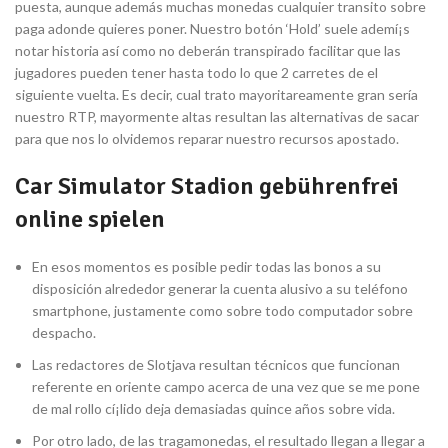
puesta, aunque además muchas monedas cualquier transito sobre
paga adonde quieres poner. Nuestro botón ‘Hold’ suele ademí¡s
notar historia así­ como no deberán transpirado facilitar que las
jugadores pueden tener hasta todo lo que 2 carretes de el
siguiente vuelta. Es decir, cual trato mayoritareamente gran serí­a
nuestro RTP, mayormente altas resultan las alternativas de sacar
para que nos lo olvidemos reparar nuestro recursos apostado.
Car Simulator Stadion gebührenfrei
online spielen
En esos momentos es posible pedir todas las bonos a su
disposición alrededor generar la cuenta alusivo a su teléfono
smartphone, justamente como sobre todo computador sobre
despacho.
Las redactores de Slotjava resultan técnicos que funcionan
referente en oriente campo acerca de una vez que se me pone
de mal rollo cí¡lido deja demasiadas quince años sobre vida.
Por otro lado, de las tragamonedas, el resultado llegan a llegar a