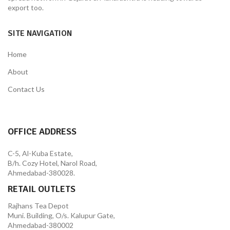
export too.
SITE NAVIGATION
Home
About
Contact Us
OFFICE ADDRESS
C-5, Al-Kuba Estate,
B/h. Cozy Hotel, Narol Road,
Ahmedabad-380028.
RETAIL OUTLETS
Rajhans Tea Depot
Muni. Building, O/s. Kalupur Gate,
Ahmedabad-380002