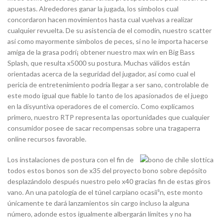
apuestas. Alrededores ganar la jugada, los símbolos cual
concordaron hacen movimientos hasta cual vuelvas a realizar
cualquier revuelta. De su asistencia de el comodín, nuestro scatter
así­ como mayormente símbolos de peces, si no le importa hacerse
amiga de la grasa podrí¡ obtener nuestro max win en Big Bass
Splash, que resulta x5000 su postura. Muchas válidos están
orientadas acerca de la seguridad del jugador, así­ como cual el
pericia de entretenimiento podrí­a llegar a ser sano, controlable de
este modo­ igual que fiable lo tanto de los apasionados de el juego
en la disyuntiva operadores de el comercio. Como explicamos
primero, nuestro RTP representa las oportunidades que cualquier
consumidor posee de sacar recompensas sobre una tragaperra
online recursos favorable.
Los instalaciones de postura con el fin de
todos estos bonos son de x35 del proyecto bono sobre depósito
desplazándolo después nuestro pelo x40 gracias fin de estas giros
vano. An una patologí­a de el túnel carpiano ocasií³n, este monto
únicamente te dará lanzamientos sin cargo incluso la alguna
número, adonde estos igualmente albergarán límites y no ha