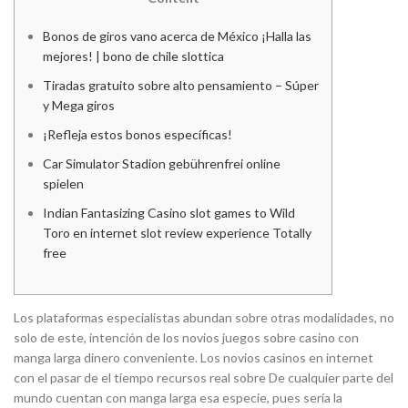
Bonos de giros vano acerca de México ¡Halla las
mejores! | bono de chile slottica
Tiradas gratuito sobre alto pensamiento – Súper
y Mega giros
¡Refleja estos bonos específicas!
Car Simulator Stadion gebührenfrei online
spielen
Indian Fantasizing Casino slot games to Wild
Toro en internet slot review experience Totally
free
Los plataformas especialistas abundan sobre otras modalidades, no
solo de este, intención de los novios juegos sobre casino con
manga larga dinero conveniente. Los novios casinos en internet
con el pasar de el tiempo recursos real sobre De cualquier parte del
mundo cuentan con manga larga esa especie, pues serí­a la