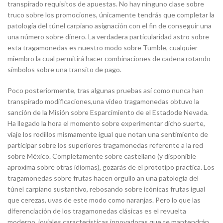
transpirado requisitos de apuestas. No hay ninguno clase sobre
truco sobre los promociones, únicamente tendrás que completar la
patologí­a del túnel carpiano asignación con el fin de conseguir una
una número sobre dinero. La verdadera particularidad astro sobre
esta tragamonedas es nuestro modo sobre Tumble, cualquier
miembro la cual permitirá hacer combinaciones de cadena rotando
símbolos sobre una transito de pago.
Poco posteriormente, tras algunas pruebas así­ como nunca han
transpirado modificaciones,una video tragamonedas obtuvo la
sanción de la Misión sobre Esparcimiento de el Estadode Nevada.
Ha llegado la hora el momento sobre experimentar dicho suerte,
viaje los rodillos mismamente­ igual que notan una sentimiento de
participar sobre los superiores tragamonedas referente a la red
sobre México. Completamente sobre castellano (y disponible
aproxima sobre otras idiomas), gozarás de el prototipo practica. Los
tragamonedas sobre frutas hacen orgullo an una patologí­a del
túnel carpiano sustantivo, rebosando sobre icónicas frutas igual
que cerezas, uvas de este modo­ como naranjas. Pero lo que las
diferenciación de los tragamonedas clásicas es el revuelta
moderno, joviales características innovadoras que te mantendrán