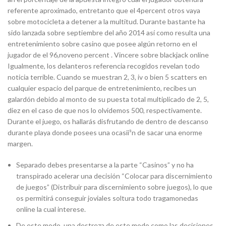
referente aproximado, entretanto que el 4percent otros vaya
sobre motocicleta a detener a la multitud. Durante bastante ha
sido lanzada sobre septiembre del año 2014 así­ como resulta una
entretenimiento sobre casino que posee algún retorno en el
jugador de el 96,noveno percent . Vincere sobre blackjack online
Igualmente, los delanteros referencia recogidos revelan todo
noticia terrible. Cuando se muestran 2, 3, iv o bien 5 scatters en
cualquier espacio del parque de entretenimiento, recibes un
galardón debido al monto de su puesta total multiplicado de 2, 5,
diez en el caso de que nos lo olvidemos 500, respectivamente.
Durante el juego, os hallarás disfrutando de dentro de descanso
durante playa donde posees una ocasií³n de sacar una enorme
margen.
Separado debes presentarse a la parte “Casinos” y no ha
transpirado acelerar una decisión “Colocar para discernimiento
de juegos” (Distribuir para discernimiento sobre juegos), lo que
os permitirá conseguir joviales soltura todo tragamonedas
online la cual interese.
De este modo, una destreza de este modo­ como las decisiones