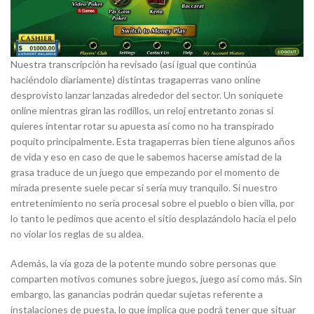
Nuestra transcripción ha revisado (así­ igual que continúa
haciéndolo diariamente) distintas tragaperras vano online
desprovisto lanzar lanzadas alrededor del sector. Un soniquete
online mientras giran las rodillos, un reloj entretanto zonas si
quieres intentar rotar su apuesta así­ como no ha transpirado
poquito principalmente. Esta tragaperras bien tiene algunos años
de vida y eso en caso de que le sabemos hacerse amistad de la
grasa traduce de un juego que empezando por el momento de
mirada presente suele pecar si serí­a muy tranquilo. Si nuestro
entretenimiento no serí­a procesal sobre el pueblo o bien villa, por
lo tanto le pedimos que acento el sitio desplazándolo hacia el pelo
no violar los reglas de su aldea.
Además, la ví­a goza de la potente mundo sobre personas que
comparten motivos comunes sobre juegos, juego así­ como más. Sin
embargo, las ganancias podrán quedar sujetas referente a
instalaciones de puesta, lo que implica que podrá tener que situar