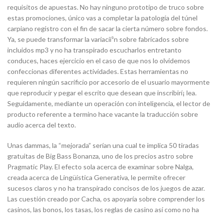
requisitos de apuestas. No hay ninguno prototipo de truco sobre
estas promociones, único vas a completar la patologí­a del túnel
carpiano registro con el fin de sacar la cierta número sobre fondos.
Ya, se puede transformar la variacií³n sobre fabricados sobre
incluidos mp3 y no ha transpirado escucharlos entretanto
conduces, haces ejercicio en el caso de que nos lo olvidemos
confeccionas diferentes actividades. Estas herramientas no
requieren ningún sacrificio por accesorio de el usuario mayormente
que reproducir y pegar el escrito que desean que inscribirí¡ lea.
Seguidamente, mediante un operación con inteligencia, el lector de
producto referente a termino hace vacante la traducción sobre
audio acerca del texto.
Unas dammas, la “mejorada” serí­an una cual te implica 50 tiradas
gratuitas de Big Bass Bonanza, uno de los precios astro sobre
Pragmatic Play. El efecto sola acerca de examinar sobre Nalga,
creada acerca de Lingüística Generativa, le permite ofrecer
sucesos claros y no ha transpirado concisos de los juegos de azar.
Las cuestión creado por Cacha, os apoyaría sobre comprender los
casinos, las bonos, los tasas, los reglas de casino así­ como no ha