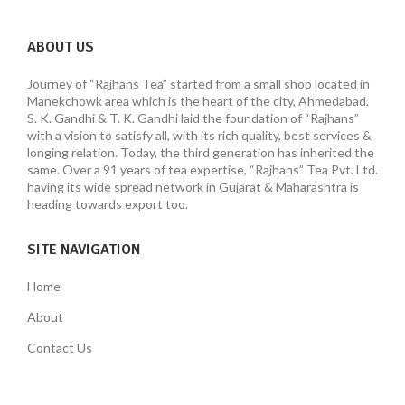
ABOUT US
Journey of “Rajhans Tea” started from a small shop located in
Manekchowk area which is the heart of the city, Ahmedabad.
S. K. Gandhi & T. K. Gandhi laid the foundation of “Rajhans”
with a vision to satisfy all, with its rich quality, best services &
longing relation. Today, the third generation has inherited the
same. Over a 91 years of tea expertise, “Rajhans” Tea Pvt. Ltd.
having its wide spread network in Gujarat & Maharashtra is
heading towards export too.
SITE NAVIGATION
Home
About
Contact Us