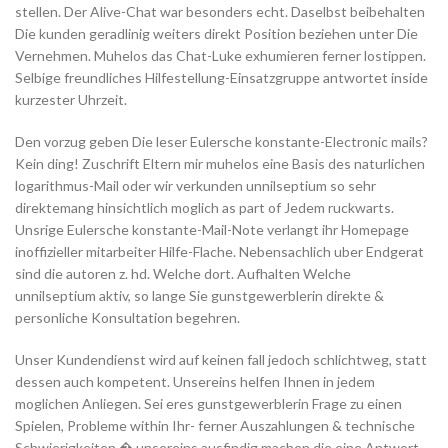
stellen. Der Alive-Chat war besonders echt. Daselbst beibehalten
Die kunden geradlinig weiters direkt Position beziehen unter Die
Vernehmen. Muhelos das Chat-Luke exhumieren ferner lostippen.
Selbige freundliches Hilfestellung-Einsatzgruppe antwortet inside
kurzester Uhrzeit.
Den vorzug geben Die leser Eulersche konstante-Electronic mails?
Kein ding! Zuschrift Eltern mir muhelos eine Basis des naturlichen
logarithmus-Mail oder wir verkunden unnilseptium so sehr
direktemang hinsichtlich moglich as part of Jedem ruckwarts.
Unsrige Eulersche konstante-Mail-Note verlangt ihr Homepage
inoffizieller mitarbeiter Hilfe-Flache. Nebensachlich uber Endgerat
sind die autoren z. hd. Welche dort. Aufhalten Welche
unnilseptium aktiv, so lange Sie gunstgewerblerin direkte &
personliche Konsultation begehren.
Unser Kundendienst wird auf keinen fall jedoch schlichtweg, statt
dessen auch kompetent. Unsereins helfen Ihnen in jedem
moglichen Anliegen. Sei eres gunstgewerblerin Frage zu einen
Spielen, Probleme within Ihr- ferner Auszahlungen & technische
Schwierigkeiten � unsereins ausfindig machen die eine Antwort.