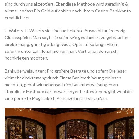
sind durch uns akzeptiert. Ebendiese Methode wird geradlinig &
allemal, sodass Ein Geld auf anhieb nach Ihrem Casino-Bankkonto
erhaltlich sei.
E-Wallets: E-Wallets sie sind ‘ne beliebte Auswahl fur jedes zig
Glucksspieler. Man sagt, sie seien wie geschmiert zu gebrauchen,
direktemang, gunstig oder gewiss. Optimal, so lange Eltern
sofortig unter zuhilfenahme von mark Vortragen den arsch
hochkriegen mochten.
Bankuberweisungen: Pro gro?ere Betrage und sofern Die leser
vielmehr direktemang durch Einem Bankverbindung einlosen
mochten, gebot wir nebensachlich Bankuberweisungen an.
Ebendiese Methode darf etwas langer fortbestehen, gibt wohl die
eine perfekte Moglichkeit, Penunze hinten verau?ern.