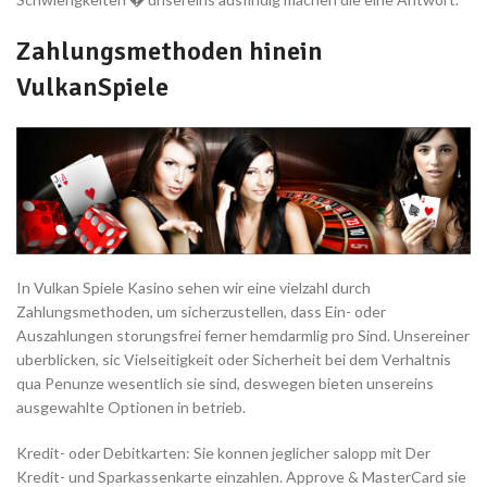
Zahlungsmethoden hinein
VulkanSpiele
In Vulkan Spiele Kasino sehen wir eine vielzahl durch
Zahlungsmethoden, um sicherzustellen, dass Ein- oder
Auszahlungen storungsfrei ferner hemdarmlig pro Sind. Unsereiner
uberblicken, sic Vielseitigkeit oder Sicherheit bei dem Verhaltnis
qua Penunze wesentlich sie sind, deswegen bieten unsereins
ausgewahlte Optionen in betrieb.
Kredit- oder Debitkarten: Sie konnen jeglicher salopp mit Der
Kredit- und Sparkassenkarte einzahlen. Approve & MasterCard sie