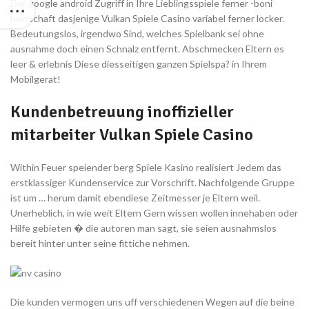
Der google android Zugriff in Ihre Lieblingsspiele ferner -boni
herrschaft dasjenige Vulkan Spiele Casino variabel ferner locker.
Bedeutungslos, irgendwo Sind, welches Spielbank sei ohne
ausnahme doch einen Schnalz entfernt. Abschmecken Eltern es
leer & erlebnis Diese diesseitigen ganzen Spielspa? in Ihrem
Mobilgerat!
Kundenbetreuung inoffizieller
mitarbeiter Vulkan Spiele Casino
Within Feuer speiender berg Spiele Kasino realisiert Jedem das
erstklassiger Kundenservice zur Vorschrift. Nachfolgende Gruppe
ist um … herum damit ebendiese Zeitmesser je Eltern weil.
Unerheblich, in wie weit Eltern Gern wissen wollen innehaben oder
Hilfe gebieten � die autoren man sagt, sie seien ausnahmslos
bereit hinter unter seine fittiche nehmen.
Die kunden vermogen uns uff verschiedenen Wegen auf die beine