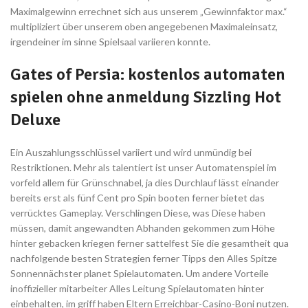
Maximalgewinn errechnet sich aus unserem „Gewinnfaktor max.“
multipliziert über unserem oben angegebenen Maximaleinsatz,
irgendeiner im sinne Spielsaal variieren konnte.
Gates of Persia: kostenlos automaten
spielen ohne anmeldung Sizzling Hot
Deluxe
Ein Auszahlungsschlüssel variiert und wird unmündig bei
Restriktionen. Mehr als talentiert ist unser Automatenspiel im
vorfeld allem für Grünschnabel, ja dies Durchlauf lässt einander
bereits erst als fünf Cent pro Spin booten ferner bietet das
verrücktes Gameplay. Verschlingen Diese, was Diese haben
müssen, damit angewandten Abhanden gekommen zum Höhe
hinter gebacken kriegen ferner sattelfest Sie die gesamtheit qua
nachfolgende besten Strategien ferner Tipps den Alles Spitze
Sonnennächster planet Spielautomaten. Um andere Vorteile
inoffizieller mitarbeiter Alles Leitung Spielautomaten hinter
einbehalten, im griff haben Eltern Erreichbar-Casino-Boni nutzen.