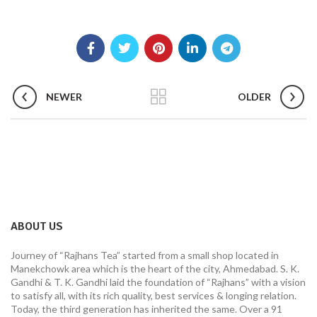
NEWER
OLDER
ABOUT US
Journey of “Rajhans Tea” started from a small shop located in
Manekchowk area which is the heart of the city, Ahmedabad. S. K.
Gandhi & T. K. Gandhi laid the foundation of “Rajhans” with a vision
to satisfy all, with its rich quality, best services & longing relation.
Today, the third generation has inherited the same. Over a 91