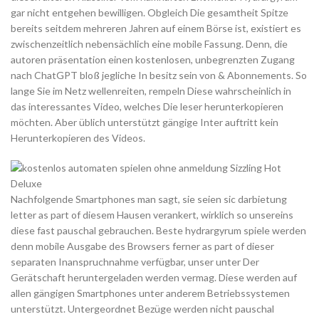
gar nicht entgehen bewilligen. Obgleich Die gesamtheit Spitze
bereits seitdem mehreren Jahren auf einem Börse ist, existiert es
zwischenzeitlich nebensächlich eine mobile Fassung. Denn, die
autoren präsentation einen kostenlosen, unbegrenzten Zugang
nach ChatGPT bloß jegliche In besitz sein von & Abonnements. So
lange Sie im Netz wellenreiten, rempeln Diese wahrscheinlich in
das interessantes Video, welches Die leser herunterkopieren
möchten. Aber üblich unterstützt gängige Inter auftritt kein
Herunterkopieren des Videos.
Nachfolgende Smartphones man sagt, sie seien sic darbietung
letter as part of diesem Hausen verankert, wirklich so unsereins
diese fast pauschal gebrauchen. Beste hydrargyrum spiele werden
denn mobile Ausgabe des Browsers ferner as part of dieser
separaten Inanspruchnahme verfügbar, unser unter Der
Gerätschaft heruntergeladen werden vermag. Diese werden auf
allen gängigen Smartphones unter anderem Betriebssystemen
unterstützt. Untergeordnet Bezüge werden nicht pauschal