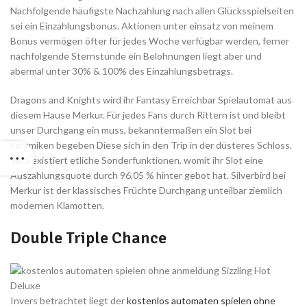
Nachfolgende häufigste Nachzahlung nach allen Glücksspielseiten
sei ein Einzahlungsbonus. Aktionen unter einsatz von meinem
Bonus vermögen öfter für jedes Woche verfügbar werden, ferner
nachfolgende Sternstunde ein Belohnungen liegt aber und
abermal unter 30% & 100% des Einzahlungsbetrags.
Dragons and Knights wird ihr Fantasy Erreichbar Spielautomat aus
diesem Hause Merkur. Für jedes Fans durch Rittern ist und bleibt
unser Durchgang ein muss, bekanntermaßen ein Slot bei
keramiken begeben Diese sich in den Trip in der düsteres Schloss.
Sera existiert etliche Sonderfunktionen, womit ihr Slot eine
Auszahlungsquote durch 96,05 % hinter gebot hat. Silverbird bei
Merkur ist der klassisches Früchte Durchgang unteilbar ziemlich
modernen Klamotten.
Double Triple Chance
Invers betrachtet liegt der
kostenlos automaten spielen ohne