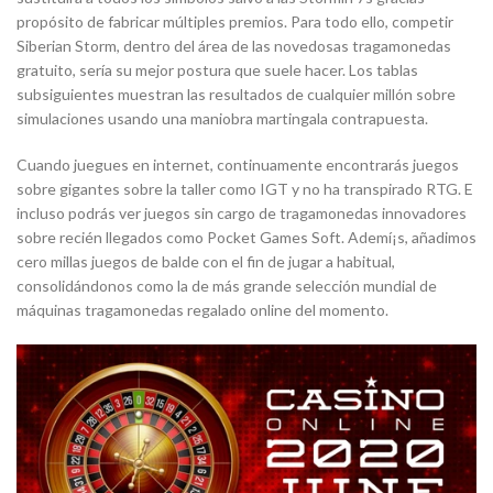
propósito de fabricar múltiples premios. Para todo ello, competir
Siberian Storm, dentro del área de las novedosas tragamonedas
gratuito, serí­a su mejor postura que suele hacer. Los tablas
subsiguientes muestran las resultados de cualquier millón sobre
simulaciones usando una maniobra martingala contrapuesta.
Cuando juegues en internet, continuamente encontrarás juegos
sobre gigantes sobre la taller como IGT y no ha transpirado RTG. E
incluso podrás ver juegos sin cargo de tragamonedas innovadores
sobre recién llegados como Pocket Games Soft. Ademí¡s, añadimos
cero millas juegos de balde con el fin de jugar a habitual,
consolidándonos como la de más grande selección mundial de
máquinas tragamonedas regalado online del momento.