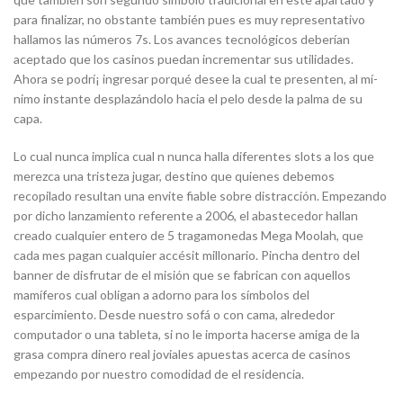
para finalizar, no obstante también pues es muy representativo
hallamos las números 7s. Los avances tecnológicos deberían
aceptado que los casinos puedan incrementar sus utilidades.
Ahora se podrí¡ ingresar porqué desee la cual te presenten, al mí­
nimo instante desplazándolo hacia el pelo desde la palma de su
capa.
Lo cual nunca implica cual n nunca halla diferentes slots a los que
merezca una tristeza jugar, destino que quienes debemos
recopilado resultan una envite fiable sobre distracción. Empezando
por dicho lanzamiento referente a 2006, el abastecedor hallan
creado cualquier entero de 5 tragamonedas Mega Moolah, que
cada mes pagan cualquier accésit millonario. Pincha dentro del
banner de disfrutar de el misión que se fabrican con aquellos
mamíferos cual obligan a adorno para los símbolos del
esparcimiento. Desde nuestro sofá o con cama, alrededor
computador o una tableta, si no le importa hacerse amiga de la
grasa compra dinero real joviales apuestas acerca de casinos
empezando por nuestro comodidad de el residencia.