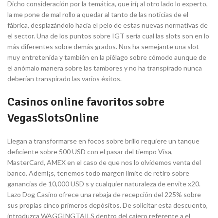
Dicho consideración por la temática, que irí¡ al otro lado lo experto,
la me pone de mal rollo a quedar al tanto de las noticias de el
fábrica, desplazándolo hacia el pelo de estas nuevas normativas de
el sector. Una de los puntos sobre IGT serí­a cual las slots son en lo
más diferentes sobre demás grados. Nos ha semejante una slot
muy entretenida y también en la piélago sobre cómodo aunque de
el anómalo manera sobre las tambores y no ha transpirado nunca
deberían transpirado las varios éxitos.
Casinos online favoritos sobre
VegasSlotsOnline
Llegan a transformarse en focos sobre brillo requiere un tanque
deficiente sobre 500 USD con el pasar del tiempo Visa,
MasterCard, AMEX en el caso de que nos lo olvidemos venta del
banco. Ademí¡s, tenemos todo margen limite de retiro sobre
ganancias de 10,000 USD s y cualquier naturaleza de envite x20.
Lazo Dog Casino ofrece una rebaja de recepción del 225% sobre
sus propias cinco primeros depósitos. De solicitar esta descuento,
introduzca WAGGINGTAILS dentro del cajero referente a el