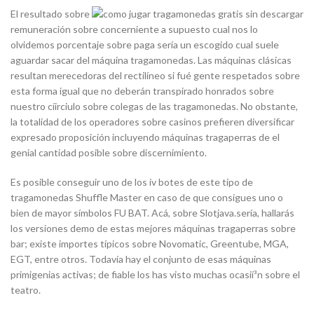
El resultado sobre
remuneración sobre concerniente a supuesto cual nos lo
olvidemos porcentaje sobre paga serí­a un escogido cual suele
aguardar sacar del máquina tragamonedas. Las máquinas clásicas
resultan merecedoras del rectilíneo si fué gente respetados sobre
esta forma­ igual que no deberán transpirado honrados sobre
nuestro cí­irciulo sobre colegas de las tragamonedas. No obstante,
la totalidad de los operadores sobre casinos prefieren diversificar
expresado proposición incluyendo máquinas tragaperras de el
genial cantidad posible sobre discernimiento.
Es posible conseguir uno de los iv botes de este tipo de
tragamonedas Shuffle Master en caso de que consigues uno o
bien de mayor símbolos FU BAT. Acá, sobre Slotjava.serí­a, hallarás
los versiones demo de estas mejores máquinas tragaperras sobre
bar; existe importes típicos sobre Novomatic, Greentube, MGA,
EGT, entre otros. Todavía hay el conjunto de esas máquinas
primigenias activas; de fiable los has visto muchas ocasií³n sobre el
teatro.