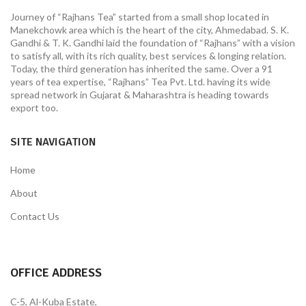
Journey of “Rajhans Tea” started from a small shop located in
Manekchowk area which is the heart of the city, Ahmedabad. S. K.
Gandhi & T. K. Gandhi laid the foundation of “Rajhans” with a vision
to satisfy all, with its rich quality, best services & longing relation.
Today, the third generation has inherited the same. Over a 91
years of tea expertise, “Rajhans” Tea Pvt. Ltd. having its wide
spread network in Gujarat & Maharashtra is heading towards
export too.
SITE NAVIGATION
Home
About
Contact Us
OFFICE ADDRESS
C-5, Al-Kuba Estate,