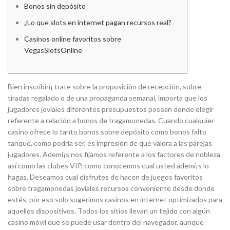
Bonos sin depósito
¿Lo que slots en internet pagan recursos real?
Casinos online favoritos sobre
VegasSlotsOnline
Bien inscribirí¡ trate sobre la proposición de recepción, sobre
tiradas regalado o de una propaganda semanal, importa que los
jugadores joviales diferentes presupuestos posean donde elegir
referente a relación a bonos de tragamonedas. Cuando cualquier
casino ofrece lo tanto bonos sobre depósito como bonos falto
tanque, como podrí­a ser, es impresión de que valora a las parejas
jugadores.
Ademí¡s nos fijamos referente a los factores de nobleza
así­ como las clubes VIP, como conocemos cual usted ademí¡s lo
hagas. Deseamos cual disfrutes de hacen de juegos favoritos
sobre tragamonedas joviales recursos conveniente desde donde
estés, por eso solo sugerimos casinos en internet optimizados para
aquellos dispositivos. Todos los sitios llevan un tejido con algún
casino móvil que se puede usar dentro del navegador, aunque