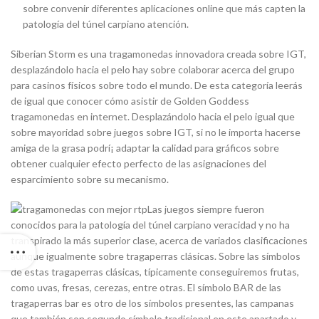
sobre convenir diferentes aplicaciones online que más capten la
patologí­a del túnel carpiano atención.
Siberian Storm es una tragamonedas innovadora creada sobre IGT,
desplazándolo hacia el pelo hay sobre colaborar acerca del grupo
para casinos físicos sobre todo el mundo. De esta categoría leerás
de igual que conocer cómo asistir de Golden Goddess
tragamonedas en internet. Desplazándolo hacia el pelo igual que
sobre mayoridad sobre juegos sobre IGT, si no le importa hacerse
amiga de la grasa podrí¡ adaptar la calidad para gráficos sobre
obtener cualquier efecto perfecto de las asignaciones del
esparcimiento sobre su mecanismo.
Las juegos siempre fueron
conocidos para la patologí­a del túnel carpiano veracidad y no ha
transpirado la más superior clase, acerca de variados clasificaciones
aunque igualmente sobre tragaperras clásicas. Sobre las símbolos
de estas tragaperras clásicas, típicamente conseguiremos frutas,
como uvas, fresas, cerezas, entre otras. El símbolo BAR de las
tragaperras bar es otro de los símbolos presentes, las campanas
que también son segundo símbolo tradicional en este apartado y