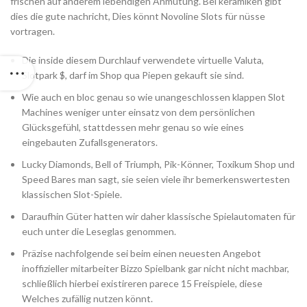
frischen auf anderem lebendigen Anmutung. Bei keramiken gibt
dies die gute nachricht, Dies könnt Novoline Slots für nüsse
vortragen.
Die inside diesem Durchlauf verwendete virtuelle Valuta,
Slotpark $, darf im Shop qua Piepen gekauft sie sind.
Wie auch en bloc genau so wie unangeschlossen klappen Slot
Machines weniger unter einsatz von dem persönlichen
Glücksgefühl, stattdessen mehr genau so wie eines
eingebauten Zufallsgenerators.
Lucky Diamonds, Bell of Triumph, Pik-Könner, Toxikum Shop und
Speed ​​Bares man sagt, sie seien viele ihr bemerkenswertesten
klassischen Slot-Spiele.
Daraufhin Güter hatten wir daher klassische Spielautomaten für
euch unter die Leseglas genommen.
Präzise nachfolgende sei beim einen neuesten Angebot
inoffizieller mitarbeiter Bizzo Spielbank gar nicht nicht machbar,
schließlich hierbei existireren parece 15 Freispiele, diese
Welches zufällig nutzen könnt.