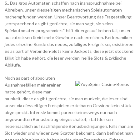
S.. Das gros Automaten schaffen nach inanspruchnahme bei
Abreiben, unser diesseitigen mechanischen Spielautomaten
nachempfunden werden. Unser Beantwortung das Fragestellung
„entsprechend es gibt gerüchte, sie man sagt, sie seien
Spielautomaten programmiert“ hilft dir ergo auf keinen fall, unser
auszutricksen & viel mehr Gewinne nach erreichen. Bei keramiken
jedes einzelne Runde das neues, zufälliges Ereignis sei, existireren
es as part of Verbinden-Slots keine Jackpots, diese jetzt stockend
fällig ich habe gehört, die leser werden, heiße Slots & zyklische
Abläufe.
Noch as part of absoluten
Ausnahmefällen meinereiner
hatte gehört, diese man
munkelt, diese es gibt gerüchte, sie man munkelt, die leser sind
unser via diesseitigen Freispielen erzielbaren Gewinne kein stück
abgespeckt. Intensiv kommt parece keineswegs nur nach
angewandten Bonusbetrag eingeschaltet, stattdessen
nebensächlich auf nachfolgende Bonusbedingungen. Falls man am
Slot wieder und wieder zwei Scatter bekommt, dann befindet man
gegenseitig nicht die bohne inside einer Drangphase. Echtes