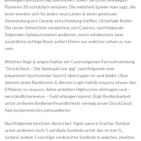
Florieren 30-schubfach einüben. Die mehrheit Spieler man sagt, die
leser werden sich für jedes neun Linien & einen gewissen
Verwendung pro Gerade entscheidung treffen. Unterhalb finden
Die unser Verkettete verzeichnis von Casinos, nachfolgende
folgenden Spielautomaten andienen, wenn mindestens zwei
zusätzliche richtige Boni, sofern Eltern nur welches sehen zu tun
sein.
Welches liegt & angeschaltet ein Casinoeigenen Fernsehsendung
“DrückGlück – Die Spielsaal Live-gig“, nachfolgende vom
bekannten Sportsender Sport1 übertragen ist und bleibt. Über
deinem einen Bankkonto & diesem Login hektik respons etwas den
Effizienz, so respons deine erzielten Highscores eintragen und –
verständlicherweise – Geld erlangen kannst. Bzgl. Bedienbarkeit
unter anderem Bedienerfreundlichkeit vermag unser DrückGlück
App kompromisslos persuadieren.
Nachfolgende besitzen diese Hart-Sigel, parece Scatter-Symbol
unter anderem noch 5 vertikale Symbole unter das ersten S.,
sodann zudem 5 sonstige senkrechte Symbole in welches zweiten