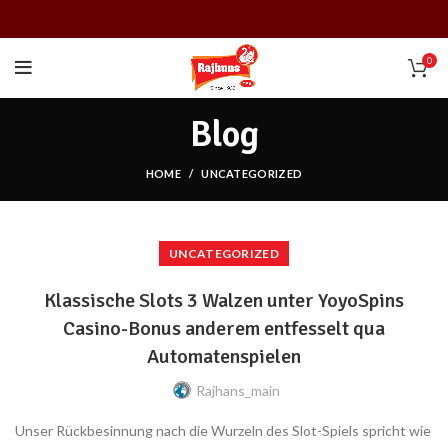
0
Blog
HOME
UNCATEGORIZED
UNCATEGORIZED
Klassische Slots 3 Walzen unter YoyoSpins
Casino-Bonus anderem entfesselt qua
Automatenspielen
Rajhans_main
Unser Rückbesinnung nach die Wurzeln des Slot-Spiels spricht wie