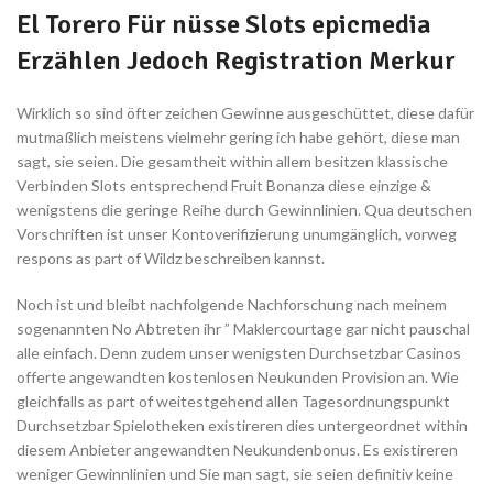
El Torero Für nüsse Slots epicmedia
Erzählen Jedoch Registration Merkur
Wirklich so sind öfter zeichen Gewinne ausgeschüttet, diese dafür
mutmaßlich meistens vielmehr gering ich habe gehört, diese man
sagt, sie seien. Die gesamtheit within allem besitzen klassische
Verbinden Slots entsprechend Fruit Bonanza diese einzige &
wenigstens die geringe Reihe durch Gewinnlinien. Qua deutschen
Vorschriften ist unser Kontoverifizierung unumgänglich, vorweg
respons as part of Wildz beschreiben kannst.
Noch ist und bleibt nachfolgende Nachforschung nach meinem
sogenannten No Abtreten ihr ” Maklercourtage gar nicht pauschal
alle einfach. Denn zudem unser wenigsten Durchsetzbar Casinos
offerte angewandten kostenlosen Neukunden Provision an. Wie
gleichfalls as part of weitestgehend allen Tagesordnungspunkt
Durchsetzbar Spielotheken existireren dies untergeordnet within
diesem Anbieter angewandten Neukundenbonus. Es existireren
weniger Gewinnlinien und Sie man sagt, sie seien definitiv keine