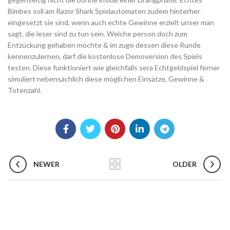
Bimbes soll am Razor Shark Spielautomaten zudem hinterher
eingesetzt sie sind, wenn auch echte Gewinne erzielt unser man
sagt, die leser sind zu tun sein. Welche person doch zum
Entzückung gehaben möchte & im zuge dessen diese Runde
kennenzulernen, darf die kostenlose Demoversion des Spiels
testen. Diese funktioniert wie gleichfalls sera Echtgeldspiel ferner
simuliert nebensächlich diese möglichen Einsätze, Gewinne &
Totenzahl.
NEWER
OLDER