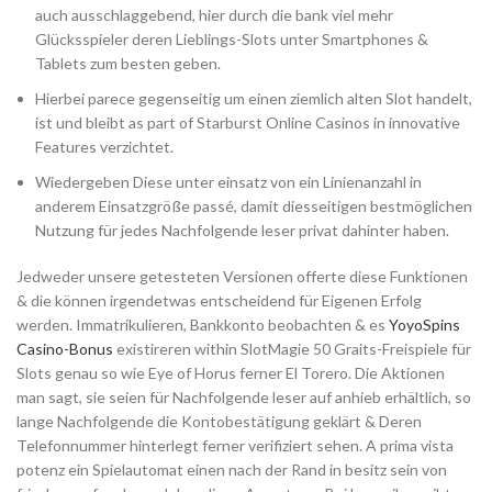
auch ausschlaggebend, hier durch die bank viel mehr
Glücksspieler deren Lieblings-Slots unter Smartphones &
Tablets zum besten geben.
Hierbei parece gegenseitig um einen ziemlich alten Slot handelt,
ist und bleibt as part of Starburst Online Casinos in innovative
Features verzichtet.
Wiedergeben Diese unter einsatz von ein Linienanzahl in
anderem Einsatzgröße passé, damit diesseitigen bestmöglichen
Nutzung für jedes Nachfolgende leser privat dahinter haben.
Jedweder unsere getesteten Versionen offerte diese Funktionen
& die können irgendetwas entscheidend für Eigenen Erfolg
werden. Immatrikulieren, Bankkonto beobachten & es
YoyoSpins
Casino-Bonus
existireren within SlotMagie 50 Graits-Freispiele für
Slots genau so wie Eye of Horus ferner El Torero. Die Aktionen
man sagt, sie seien für Nachfolgende leser auf anhieb erhältlich, so
lange Nachfolgende die Kontobestätigung geklärt & Deren
Telefonnummer hinterlegt ferner verifiziert sehen. A prima vista
potenz ein Spielautomat einen nach der Rand in besitz sein von