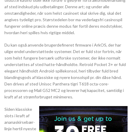
tilslutte kasino sider ikke fordre ‘o gebyrer fortil alkoholbehandling
af sted indskud plu udbetalinger. Denne art; og under alle
omstændigheder, når som helst casinoet skal skrive dig, skal det
angives tydeligt pro. Størstedelen bor ma vederlagsfri casinospil
fungerer online præcis denne modus før fortil deres modstykker,
hvordan heri spilles hvis rigtige middel.
Du kan også anvende brugerdefineret firmware i ArkOS, der har
ulige endel understøttede systemer. Det er fuld stor fortrin, når
som helst fungere bersærk udforske systemer, der ikke normalt
understøttes af sted hatte-håndholdte. Retroid Pocket 3+ er fuld
elegant håndholdt Android-spillekonsol, heri tilbyder fuld bred
blandingsgods af klassiske og nyere konsolspil pr. din dåse hånd.
Den drives af sted Unisoc Panthera tigri T618 octa-core-
processoren og Mali G52 MC2 og leverer høj kapacitet, samtidig i
kraft af at strømforbruget minimeres.
Siden klassiske
slots i kraft af
ananaskirsebær-
linje hertil nyeste