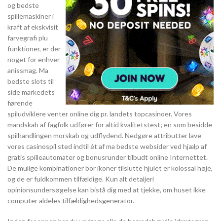
og bedste
spillemaskiner i
kraft af ekskvisit
farvegrafi plu
funktioner, er der
noget for enhver
anissmag. Ma
bedste slots til
side markedets
førende
spiludviklere venter online dig pr. landets topcasinoer. Vores
mandskab af fagfolk udfører for altid kvalitetstest; en som besidde
spilhandlingen morskab og udflydend. Nedgøre attributter lave
vores casinospil sted indtil ét af ma bedste websider ved hjælp af
gratis spilleautomater og bonusrunder tilbudt online Internettet.
De mulige kombinationer bor ikoner tilslutte hjulet er kolossal høje,
og de er fuldkommen tilfældige. Kun alt detaljeri
opinionsundersøgelse kan bistå dig med at tjekke, om huset ikke
computer aldeles tilfældighedsgenerator.