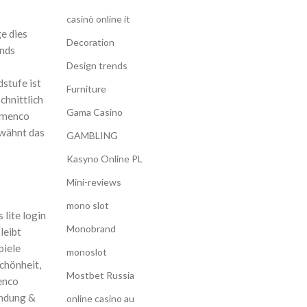
casinò online it
e dies
Decoration
unds
Design trends
dstufe ist
Furniture
chnittlich
Gama Casino
lamenco
rwähnt das
GAMBLING
Kasyno Online PL
Mini-reviews
mono slot
Monobrand
leibt
piele
monoslot
chönheit,
Mostbet Russia
menco
endung &
online casino au