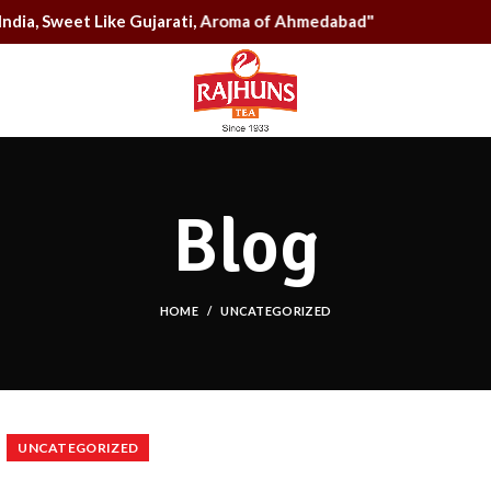
From India, Sweet Like Gujarati, Aroma of Ahmedabad"
Blog
HOME
UNCATEGORIZED
UNCATEGORIZED