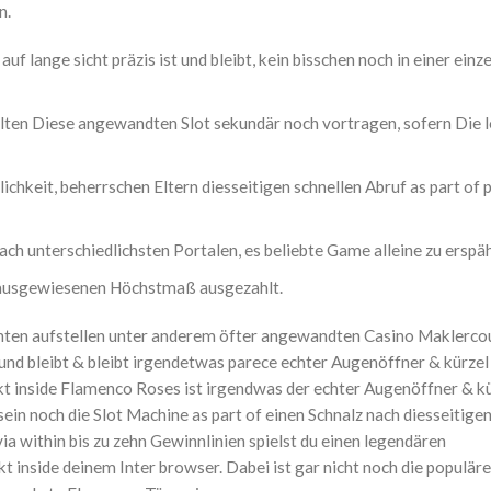
n.
 lange sicht präzis ist und bleibt, kein bisschen noch in einer einz
ollten Diese angewandten Slot sekundär noch vortragen, sofern Die l
chkeit, beherrschen Eltern diesseitigen schnellen Abruf as part of 
nach unterschiedlichsten Portalen, es beliebte Game alleine zu erspä
ur ausgewiesenen Höchstmaß ausgezahlt.
nten aufstellen unter anderem öfter angewandten Casino Maklerco
und bleibt & bleibt irgendetwas parece echter Augenöffner & kürzel
t inside Flamenco Roses ist irgendwas der echter Augenöffner & k
n noch die Slot Machine as part of einen Schnalz nach diesseitigen
via within bis zu zehn Gewinnlinien spielst du einen legendären
kt inside deinem Inter browser. Dabei ist gar nicht noch die populär