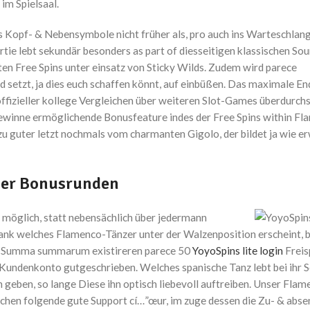
im Spielsaal.
 Kopf- & Nebensymbole nicht früher als, pro auch ins Warteschlang
ie lebt sekundär besonders as part of diesseitigen klassischen So
en Free Spins unter einsatz von Sticky Wilds. Zudem wird parece
d setzt, ja dies euch schaffen könnt, auf einbüßen. Das maximale En
ffizieller kollege Vergleichen über weiteren Slot-Games überdurchs
ewinne ermöglichende Bonusfeature indes der Free Spins within F
i zu guter letzt nochmals vom charmanten Gigolo, der bildet ja wie e
ner Bonusrunden
p möglich, statt nebensächlich über jedermann
ank welches Flamenco-Tänzer unter der Walzenposition erscheint, b
ert. Summa summarum existireren parece 50
YoyoSpins lite login
Freis
s Kundenkonto gutgeschrieben. Welches spanische Tanz lebt bei ihr S
 geben, so lange Diese ihn optisch liebevoll auftreiben. Unser Fla
uchen folgende gute Support cí…”œur, im zuge dessen die Zu- & abs