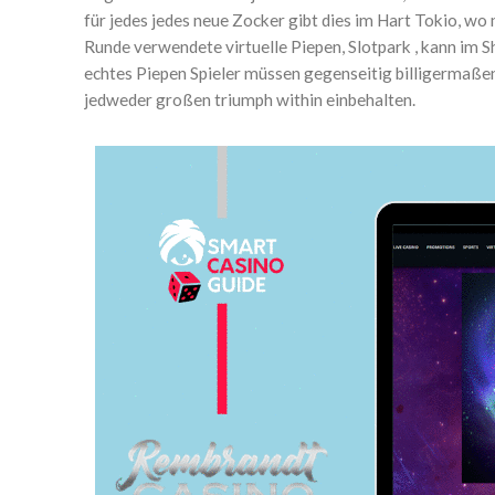
für jedes jedes neue Zocker gibt dies im Hart Tokio, wo 
Runde verwendete virtuelle Piepen, Slotpark , kann im 
echtes Piepen Spieler müssen gegenseitig billigermaße
jedweder großen triumph within einbehalten.