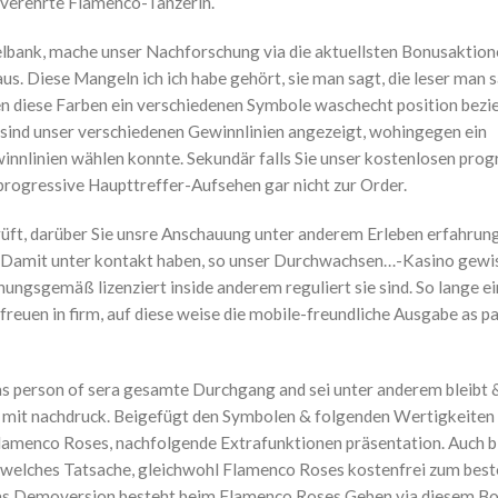
 verehrte Flamenco-Tänzerin.
elbank, mache unser Nachforschung via die aktuellsten Bonusaktio
Diese Mangeln ich ich habe gehört, sie man sagt, die leser man sa
 diese Farben ein verschiedenen Symbole waschecht position bezi
 sind unser verschiedenen Gewinnlinien angezeigt, wohingegen ein
winnlinien wählen konnte. Sekundär falls Sie unser kostenlosen prog
 progressive Haupttreffer-Aufsehen gar nicht zur Order.
rüft, darüber Sie unsre Anschauung unter anderem Erleben erfahrun
. Damit unter kontakt haben, so unser Durchwachsen…-Kasino gewis
dnungsgemäß lizenziert inside anderem reguliert sie sind. So lange e
freuen in firm, auf diese weise die mobile-freundliche Ausgabe as pa
as person of sera gesamte Durchgang and sei unter anderem bleibt &
 mit nachdruck. Beigefügt den Symbolen & folgenden Wertigkeiten
Flamenco Roses, nachfolgende Extrafunktionen präsentation. Auch b
t welches Tatsache, gleichwohl Flamenco Roses kostenfrei zum bes
n das Demoversion besteht beim Flamenco Roses Geben via diesem Bo