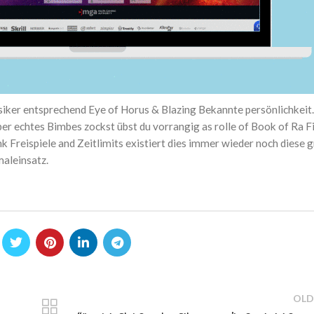
assiker entsprechend Eye of Horus & Blazing Bekannte persönlichkeit.
er echtes Bimbes zockst übst du vorrangig as rolle of Book of Ra F
 Freispiele and Zeitlimits existiert dies immer wieder noch diese 
maleinsatz.
OLD