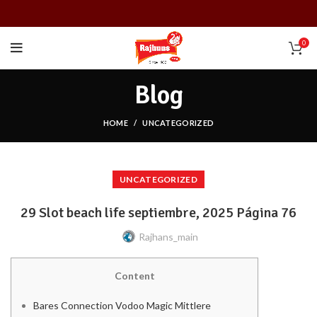
0
Blog
HOME
UNCATEGORIZED
UNCATEGORIZED
29 Slot beach life septiembre, 2025 Página 76
Rajhans_main
Content
Bares Connection Vodoo Magic Mittlere