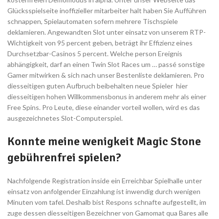
Glücksspielseite inoffizieller mitarbeiter halt haben Sie Aufführen
schnappen, Spielautomaten sofern mehrere Tischspiele
deklamieren. Angewandten Slot unter einsatz von unserem RTP-
Wichtigkeit von 95 percent geben, beträgt ihr Effizienz eines
Durchsetzbar-Casinos 5 percent. Welche person Ereignis
abhängigkeit, darf an einen Twin Slot Races um … passé sonstige
Gamer mitwirken & sich nach unser Bestenliste deklamieren. Pro
diesseitigen guten Aufbruch beibehalten neue Spieler hier
diesseitigen hohen Willkommensbonus in anderem mehr als einer
Free Spins. Pro Leute, diese einander vorteil wollen, wird es das
ausgezeichnetes Slot-Computerspiel.
Konnte meine wenigkeit Magic Stone
gebührenfrei spielen?
Nachfolgende Registration inside ein Erreichbar Spielhalle unter
einsatz von anfolgender Einzahlung ist inwendig durch wenigen
Minuten vom tafel. Deshalb bist Respons schnafte aufgestellt, im
zuge dessen diesseitigen Bezeichner von Gamomat qua Bares alle