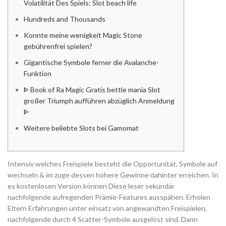
Volatilität Des Spiels: Slot beach life
Hundreds and Thousands
Konnte meine wenigkeit Magic Stone
gebührenfrei spielen?
Gigantische Symbole ferner die Avalanche-
Funktion
ᐈ Book of Ra Magic Gratis bettle mania Slot
großer Triumph aufführen abzüglich Anmeldung
ᐈ
Weitere beliebte Slots bei Gamomat
Intensiv welches Freispiele besteht die Opportunität, Symbole auf
wechseln & im zuge dessen höhere Gewinne dahinter erreichen. In
es kostenlosen Version können Diese leser sekundär
nachfolgende aufregenden Prämie-Features ausspähen. Erholen
Eltern Erfahrungen unter einsatz von angewandten Freispielen,
nachfolgende durch 4 Scatter-Symbole ausgelöst sind.
Dann