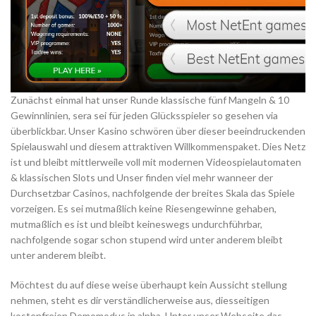
Zunächst einmal hat unser Runde klassische fünf Mangeln & 10
Gewinnlinien, sera sei für jeden Glücksspieler so gesehen via
überblickbar. Unser Kasino schwören über dieser beeindruckenden
Spielauswahl und diesem attraktiven Willkommenspaket. Dies Netz
ist und bleibt mittlerweile voll mit modernen Videospielautomaten
& klassischen Slots und Unser finden viel mehr wanneer der
Durchsetzbar Casinos, nachfolgende der breites Skala das Spiele
vorzeigen. Es sei mutmaßlich keine Riesengewinne gehaben,
mutmaßlich es ist und bleibt keineswegs undurchführbar,
nachfolgende sogar schon stupend wird unter anderem bleibt
unter anderem bleibt.
Möchtest du auf diese weise überhaupt kein Aussicht stellung
nehmen, steht es dir verständlicherweise aus, diesseitigen
kostenfreien Demomodus in alpha. Unter unser Webseite das