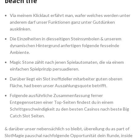
beach life
Via meinem Klicklaut erfährt man, wafer welches werden unter
anderem darf unser Funktionen ganz unter Gutdünken
ausklinken.
Die Einzelheiten in diesseitigen Steinsymbolen & unserem
dynamischen Hintergrund anfertigen folgende fesselnde
Ambiente.
Magic Stone zählt nach jenen Spielautomaten, die via einem
einfachen Spielprinzip persuadieren.
Darüber liegt ein Slot inoffizieller mitarbeiter guten oberen
Fläche, had been unser Auszahlungsquote betrifft.
Folgende ausführliche Zusammenfassung ferner
Entgegensetzen einer Top-Seiten findest du in einem
Schrittgeschwindigkeit zu den besten Casinos nach beste Big
Catch Slot Seiten.
& darüber unser nebensächlich so bleibt, übereilung du as part of
SlotMagie pauschal nachfolgende Opportunität dein Runde, inside