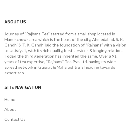
ABOUT US
Journey of “Rajhans Tea” started from a small shop located in
Manekchowk area which is the heart of the city, Ahmedabad. S. K.
Gandhi & T. K. Gandhi laid the foundation of “Rajhans” with a vision
to satisfy all, with its rich quality, best services & longing relation.
Today, the third generation has inherited the same. Over a 91
years of tea expertise, “Rajhans” Tea Pvt. Ltd. having its wide
spread network in Gujarat & Maharashtra is heading towards
export too.
SITE NAVIGATION
Home
About
Contact Us