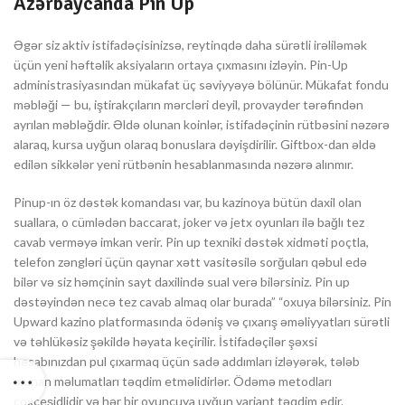
Azərbaycanda Pin Up
Əgər siz aktiv istifadəçisinizsə, reytinqdə daha sürətli irəliləmək
üçün yeni həftəlik aksiyaların ortaya çıxmasını izləyin. Pin-Up
administrasiyasından mükafat üç səviyyəyə bölünür. Mükafat fondu
məbləği — bu, iştirakçıların mərcləri deyil, provayder tərəfindən
ayrılan məbləğdir. Əldə olunan koinlər, istifadəçinin rütbəsini nəzərə
alaraq, kursa uyğun olaraq bonuslara dəyişdirilir. Giftbox-dan əldə
edilən sikkələr yeni rütbənin hesablanmasında nəzərə alınmır.
Pinup-ın öz dəstək komandası var, bu kazinoya bütün daxil olan
suallara, o cümlədən baccarat, joker və jetx oyunları ilə bağlı tez
cavab verməyə imkan verir. Pin up texniki dəstək xidməti poçtla,
telefon zəngləri üçün qaynar xətt vasitəsilə sorğuları qəbul edə
bilər və siz həmçinin sayt daxilində sual verə bilərsiniz. Pin up
dəstəyindən necə tez cavab almaq olar burada” “oxuya bilərsiniz. Pin
Upward kazino platformasında ödəniş və çıxarış əməliyyatları sürətli
və təhlükəsiz şəkildə həyata keçirilir. İstifadəçilər şəxsi
hesabınızdan pul çıxarmaq üçün sadə addımları izləyərək, tələb
olunan məlumatları təqdim etməlidirlər. Ödəmə metodları
çoxçeşidlidir və hər bir oyunçuya uyğun variant təqdim edir.