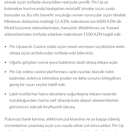
etmək üçün istifadə oluna bilən real pula çevrilir. Pin Up az
bukmeker kontorunda həqiqətən müxtəlif zövqlər üçün çoxlu
bonuslar va. Bu ofis benefit ovçuluğu sevən oyunçular üçün idealdır.
Minimum doldurma məbləği 12 AZN, maksimum isə 6000 AZN-dir.
Mobil köçürmə xidmətlərindən, həmçinin WebMoney və Yumani
xidmətlərindən istifadə edərkən maksimum 1500 AZN təşkil edir.
Pin Upwards Casino yukle üçün rəsmi versiyanı seçdiyinizə əmin
olmaq üçün antivirusdan istifadə edə bilərsiniz.
Uğurlu girişdən sonra şəxsi kabinetə daxil olmaq imkanı açılır.
Pin Up online casino platforması canlı oyunlar, klassik rulet,
kazinolar, əyləncə televiziya şouları və daha çoxunu birləşdirən
geniş bir oyun seçimi təklif edir.
Lakin kodda hər hansı ekranlara uyğunlaşma imkanı nəzərdə
tutulduğundan, hətta zəif cihazda belə dizayn elementlərinin
görüntüsü yüksək keyfiyyətli olacaq.
Pulunuzu bank kartına, elektrum pul kisəsinə və ya başqa ödəniş
sistemlərinə çıxarmaq üçün çox sayda rahat yol mövcuddur. Pin Up