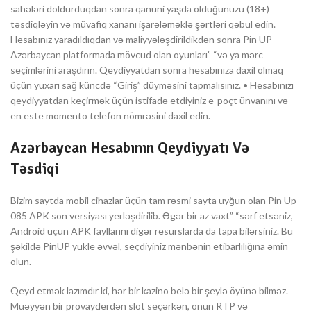
sahələri doldurduqdan sonra qanuni yaşda olduğunuzu (18+)
təsdiqləyin və müvafiq xananı işarələməklə şərtləri qəbul edin.
Hesabınız yaradıldıqdan və maliyyələşdirildikdən sonra Pin UP
Azərbaycan platformada mövcud olan oyunları” “və ya mərc
seçimlərini araşdırın. Qeydiyyatdan sonra hesabınıza daxil olmaq
üçün yuxarı sağ küncdə “Giriş” düyməsini tapmalısınız. • Hesabınızı
qeydiyyatdan keçirmək üçün istifadə etdiyiniz e-poçt ünvanını və
en este momento telefon nömrəsini daxil edin.
Azərbaycan Hesabının Qeydiyyatı Və
Təsdiqi
Bizim saytda mobil cihazlar üçün tam rəsmi sayta uyğun olan Pin Up
085 APK son versiyası yerləşdirilib. Əgər bir az vaxt” “sərf etsəniz,
Android üçün APK fayllarını digər resurslarda da tapa bilərsiniz. Bu
şəkildə PinUP yukle əvvəl, seçdiyiniz mənbənin etibarlılığına əmin
olun.
Qeyd etmək lazımdır ki, hər bir kazino belə bir şeylə öyünə bilməz.
Müəyyən bir provayderdən slot seçərkən, onun RTP və