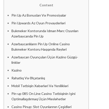
Content
Pin Up Az Bonusları Və Promosiyalar
Pin Upwards Az Oyun Provayderləri
Bukmeker Kontorunda Idman Mərc Oyunları
Azərbaycanda Pin Up
Azərbaycanlıların Pin Up Online Casino
Bukmeker Kontoru Haqqında Rəyləri
Azərbaycan Oyunçuları Üçün Kazino Güzgü-
linklər
Kazino
Rahatlıq Və Əlçatanlıq
Mobil Tətbiqin Xəbərləri Və Yenilikləri
Pin-up 085 On Line Casino Tətbiqinin Işini
Optimallaşdırmaq Üçün Məsləhətlər
Casino Pinup: Slot Oyunlarının Çeşidləri