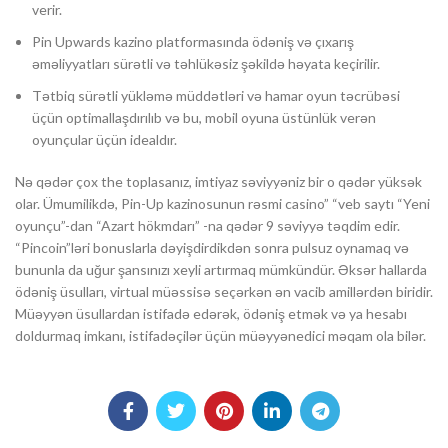
verir.
Pin Upwards kazino platformasında ödəniş və çıxarış
əməliyyatları sürətli və təhlükəsiz şəkildə həyata keçirilir.
Tətbiq sürətli yükləmə müddətləri və hamar oyun təcrübəsi
üçün optimallaşdırılıb və bu, mobil oyuna üstünlük verən
oyunçular üçün idealdır.
Nə qədər çox the toplasanız, imtiyaz səviyyəniz bir o qədər yüksək
olar. Ümumilikdə, Pin-Up kazinosunun rəsmi casino” “veb saytı “Yeni
oyunçu”-dan “Azart hökmdarı” -na qədər 9 səviyyə təqdim edir.
“Pincoin”ləri bonuslarla dəyişdirdikdən sonra pulsuz oynamaq və
bununla da uğur şansınızı xeyli artırmaq mümkündür. Əksər hallarda
ödəniş üsulları, virtual müəssisə seçərkən ən vacib amillərdən biridir.
Müəyyən üsullardan istifadə edərək, ödəniş etmək və ya hesabı
doldurmaq imkanı, istifadəçilər üçün müəyyənedici məqam ola bilər.