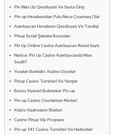
Pin Way Up Qeydiyyatı Və Sayta Giriş
Pin-up Hesabınızdan Pulu Necə Çıxarmaq Olar
Azərbaycan Hesabının Qeydiyyatı Və Təsdiqi
Pinup Sosial Şəbəkə Bonusları
Pin Up Online Casino Azerbaycan Rəsmi Saytı
Nəticə: Pin Up Casino Azərbaycanda Niyə
Seçilir?
Yuvaları Bərkidin: Kazino Oyunlar
Pinup Casino Turnirləri Və Yarışlar
Bonus Siyasəti Bukmeker Pin-up
Pin-up Casino Oyunlarının Növləri
Kripto Kazinoların Riskləri
Casino Pinup Vip Proqramı
Pin-up 141 Casino Turnirləri Və Hadisələri