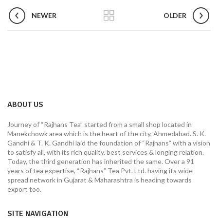
NEWER
OLDER
ABOUT US
Journey of “Rajhans Tea” started from a small shop located in
Manekchowk area which is the heart of the city, Ahmedabad. S. K.
Gandhi & T. K. Gandhi laid the foundation of “Rajhans” with a vision
to satisfy all, with its rich quality, best services & longing relation.
Today, the third generation has inherited the same. Over a 91
years of tea expertise, “Rajhans” Tea Pvt. Ltd. having its wide
spread network in Gujarat & Maharashtra is heading towards
export too.
SITE NAVIGATION