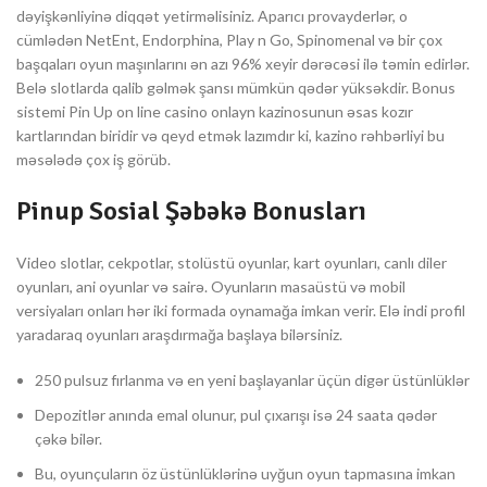
dəyişkənliyinə diqqət yetirməlisiniz. Aparıcı provayderlər, o
cümlədən NetEnt, Endorphina, Play n Go, Spinomenal və bir çox
başqaları oyun maşınlarını ən azı 96% xeyir dərəcəsi ilə təmin edirlər.
Belə slotlarda qalib gəlmək şansı mümkün qədər yüksəkdir. Bonus
sistemi Pin Up on line casino onlayn kazinosunun əsas kozır
kartlarından biridir və qeyd etmək lazımdır ki, kazino rəhbərliyi bu
məsələdə çox iş görüb.
Pinup Sosial Şəbəkə Bonusları
Video slotlar, cekpotlar, stolüstü oyunlar, kart oyunları, canlı diler
oyunları, ani oyunlar və sairə. Oyunların masaüstü və mobil
versiyaları onları hər iki formada oynamağa imkan verir. Elə indi profil
yaradaraq oyunları araşdırmağa başlaya bilərsiniz.
250 pulsuz fırlanma və en yeni başlayanlar üçün digər üstünlüklər
Depozitlər anında emal olunur, pul çıxarışı isə 24 saata qədər
çəkə bilər.
Bu, oyunçuların öz üstünlüklərinə uyğun oyun tapmasına imkan