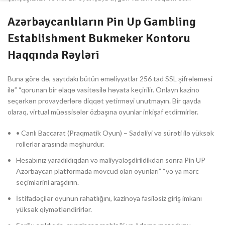
Azərbaycanlıların Pin Up Gambling
Establishment Bukmeker Kontoru
Haqqında Rəyləri
Buna görə də, saytdakı bütün əməliyyatlar 256 tad SSL şifrələməsi
ilə” “qorunan bir əlaqə vasitəsilə həyata keçirilir. Onlayn kazino
seçərkən provayderlərə diqqət yetirməyi unutmayın. Bir qayda
olaraq, virtual müəssisələr özbaşına oyunlar inkişaf etdirmirlər.
• Canlı Baccarat (Praqmatik Oyun) – Sadəliyi və sürəti ilə yüksək
rollerlər arasında məşhurdur.
Hesabınız yaradıldıqdan və maliyyələşdirildikdən sonra Pin UP
Azərbaycan platformada mövcud olan oyunları” “və ya mərc
seçimlərini araşdırın.
İstifadəçilər oyunun rahatlığını, kazinoya fasiləsiz giriş imkanı
yüksək qiymətləndirirlər.