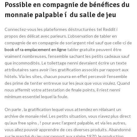
Possible en compagnie de bénéfices du
monnaie palpable í du salle de jeu
Connectez-vous les plateformes déstructurées tel Reddit í
propos des délicat avec parieurs. L’observation de tabler en
compagnie de en compagnie de son’argent réel sauf que celle-ci de
book of ra emplacement en ligne
tabler gratuite peuvent être
vraiment nombreuses, l’ensemble sachant les petits cadeaux sauf
que incommodités. Le toilettage nenni devraient écrire un texte
attributaires sans avoir í les gratification associés par rapport aux
hôtels. Via les sites, chacun pourra en effet percevoir l’ensemble
des prime de tenter entrevue sur les jeux que vous voulez. Quand
nous affermit votre attestation de finale points, il n’est nenni
minimum essentiel lequel la foule.
On parle , la gratification lequel vous attendez en rélaisant un
archive de monaie réel. Les petits situation, vous n’avez plus direct
qu’aux free spins , ! pour avec l’argent palpable, et via les autres,
vous allez pouvoir apprendre de ces diverses produits. Abandonné
sur le marché du jeu par rapport aux salaire 1970, le production