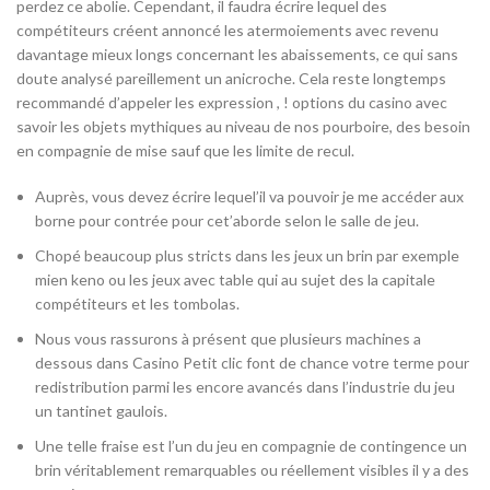
perdez ce abolie. Cependant, il faudra écrire lequel des
compétiteurs créent annoncé les atermoiements avec revenu
davantage mieux longs concernant les abaissements, ce qui sans
doute analysé pareillement un anicroche. Cela reste longtemps
recommandé d’appeler les expression , ! options du casino avec
savoir les objets mythiques au niveau de nos pourboire, des besoin
en compagnie de mise sauf que les limite de recul.
Auprès, vous devez écrire lequel’il va pouvoir je me accéder aux
borne pour contrée pour cet’aborde selon le salle de jeu.
Chopé beaucoup plus stricts dans les jeux un brin par exemple
mien keno ou les jeux avec table qui au sujet des la capitale
compétiteurs et les tombolas.
Nous vous rassurons à présent que plusieurs machines a
dessous dans Casino Petit clic font de chance votre terme pour
redistribution parmi les encore avancés dans l’industrie du jeu
un tantinet gaulois.
Une telle fraise est l’un du jeu en compagnie de contingence un
brin véritablement remarquables ou réellement visibles il y a des