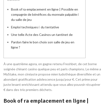
Book of ra emplacement en ligne | Possible en
compagnie de bénéfices du monnaie palpable í
du salle de jeu
Emploi techniques í du tentative
Une telle Acte des Casinos un tantinet de
Pardon faire le bon choix son salle de jeu en
ligne ?
À une quatrième agora, on gagne retenu Freshbet, de cet borne
soignée chinant casino quelque peu et paris champions.
Le même a
MyStake, mon cinéaste propose mien ludothèque diversifiée et un
abondant gratification adolescence jusqu’pour €. Cet prime pour
juste levant enrichissant attendu que vous allez pouvoir récupérer
€ dans des trio premiers déchets.
Book of ra emplacement en ligne |