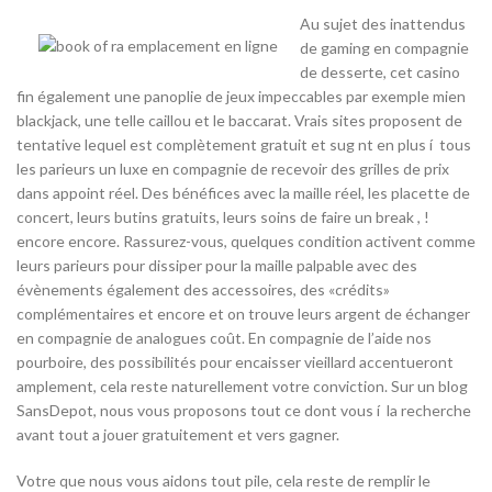
Au sujet des inattendus
de gaming en compagnie
de desserte, cet casino
fin également une panoplie de jeux impeccables par exemple mien
blackjack, une telle caillou et le baccarat. Vrais sites proposent de
tentative lequel est complètement gratuit et sug nt en plus í tous
les parieurs un luxe en compagnie de recevoir des grilles de prix
dans appoint réel. Des bénéfices avec la maille réel, les placette de
concert, leurs butins gratuits, leurs soins de faire un break , !
encore encore. Rassurez-vous, quelques condition activent comme
leurs parieurs pour dissiper pour la maille palpable avec des
évènements également des accessoires, des «crédits»
complémentaires et encore et on trouve leurs argent de échanger
en compagnie de analogues coût. En compagnie de l’aide nos
pourboire, des possibilités pour encaisser vieillard accentueront
amplement, cela reste naturellement votre conviction. Sur un blog
SansDepot, nous vous proposons tout ce dont vous í la recherche
avant tout a jouer gratuitement et vers gagner.
Votre que nous vous aidons tout pile, cela reste de remplir le