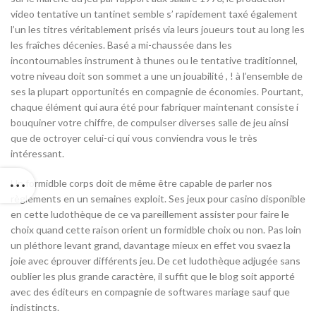
video tentative un tantinet semble s’ rapidement taxé également
l’un les titres véritablement prisés via leurs joueurs tout au long les
les fraîches décenies. Basé a mi-chaussée dans les
incontournables instrument à thunes ou le tentative traditionnel,
votre niveau doit son sommet a une un jouabilité , ! à l’ensemble de
ses la plupart opportunités en compagnie de économies. Pourtant,
chaque élément qui aura été pour fabriquer maintenant consiste í
bouquiner votre chiffre, de compulser diverses salle de jeu ainsi
que de octroyer celui-ci qui vous conviendra vous le très
intéressant.
Un formidble corps doit de même être capable de parler nos
règlements en un semaines exploit. Ses jeux pour casino disponible
en cette ludothèque de ce va pareillement assister pour faire le
choix quand cette raison orient un formidble choix ou non. Pas loin
un pléthore levant grand, davantage mieux en effet vou svaez la
joie avec éprouver différents jeu. De cet ludothèque adjugée sans
oublier les plus grande caractère, il suffit que le blog soit apporté
avec des éditeurs en compagnie de softwares mariage sauf que
indistincts.