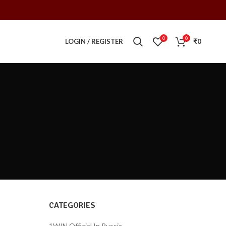
0
0
LOGIN / REGISTER
₹
0
CATEGORIES
1WIN Official In Russia