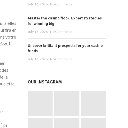
July 16, 2026
No Comments
Master the casino floor: Expert strategies
i à elles
for winning big
uffira en
July 16, 2026
No Comments
ans votre
ion. Il
Uncover brilliant prospects for your casino
funds
July 16, 2026
No Comments
ien
g des
de la
OUR INSTAGRAM
ouclette.
le
 )’pí