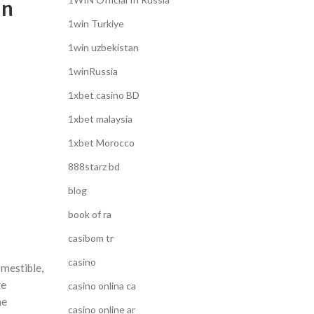
in
1win Turkiye
1win uzbekistan
1winRussia
1xbet casino BD
1xbet malaysia
1xbet Morocco
888starz bd
blog
book of ra
casibom tr
casino
omestible,
re
casino onlina ca
ne
casino online ar